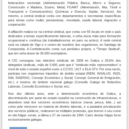
federacións sectoriais (Administración Pública; Banca, Aforro e Seguros;
Construción e Madeira; Ensino; Metal; FGAMT (Alimentación, Mar, Téxtil e
Transporte e Comunicacións); Químicas e Enerxía; Saúde; Servizos). Asi
mesmo, a central sindical conta con departamentos e secretarias específicas
para temas como muller, pensionistas, mocidade, saúde laboral, migración e
cooperación.
A afiliación realiza-se na central sindical, que conta con 55 locais en todo o paí­s
dedicados a temas especificamente laborais, e unha ducia máis para formación
ocupacional e contínua (de traballadores/as en paro ou activo). A sede central
está na cidade de Vigo e o centro de reunións dos organismos, en Santiago de
Compostela. A Confederación conta cun periódico próprio, o "Tempo Sindical",
que ten unha tiraxe de 36.000 exemplares.
A CIG conseguiu nas eleicións sindicais de 2008 en Galiza o 28,6% dos
delegados sindicais, máis de 5.600, polo que é "sindicato máis representativo" a
ní­vel de todo o estado español xunto a CCOO, UGT e ELA-STV. Por esta razón,
participa nos organismos tripartitos de ámbito estatal (INEM, INSALUD, INSS,
ISM, INSERSO, Consejo Económico y Social, Consejo General de Emigración,
etc.) e noutros de ámbeto nacional galego (Consello Galego de Relacións
Laborais, Consello Económico e Social, etc).
Nos dez últimos anos, ante a deterioración económica de Galiza, a
discriminación por parte do estado español na construción de infraestruturas, o
abandono total dos sectores económicos básicos (naval, pesca, leite...) asi
como polo retroceso en materia de direitos laborais, e a paulatina privatización
dos servizos públicos, realizaron-se múltiples protestas, que tiveron o seu cume
en oito folgas xerais, a última o 27 de xaneiro de 1994. Catro destas folgas foron
exclusivamente galegas.