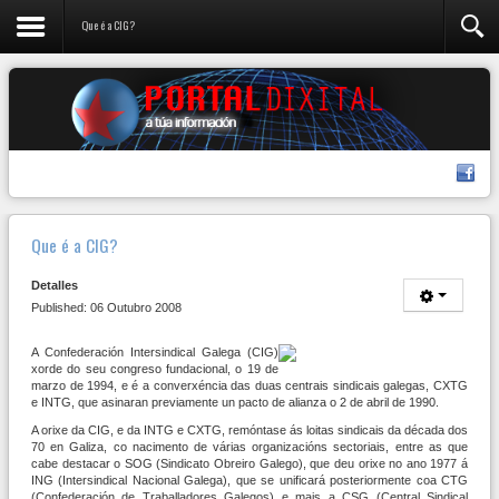
Que é a CIG?
Que é a CIG?
Detalles
Published: 06 Outubro 2008
A Confederación Intersindical Galega (CIG)
xorde do seu congreso fundacional, o 19 de
marzo de 1994, e é a converxéncia das duas centrais sindicais galegas, CXTG
e INTG, que asinaran previamente un pacto de alianza o 2 de abril de 1990.
A orixe da CIG, e da INTG e CXTG, remóntase ás loitas sindicais da década dos
70 en Galiza, co nacimento de várias organizacións sectoriais, entre as que
cabe destacar o SOG (Sindicato Obreiro Galego), que deu orixe no ano 1977 á
ING (Intersindical Nacional Galega), que se unificará posteriormente coa CTG
(Confederación de Traballadores Galegos) e mais a CSG (Central Sindical