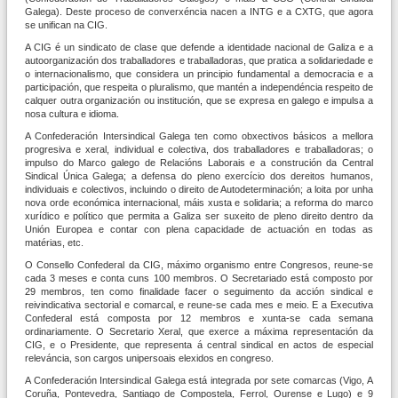
Galega). Deste proceso de converxéncia nacen a INTG e a CXTG, que agora
se unifican na CIG.
A CIG é un sindicato de clase que defende a identidade nacional de Galiza e a
autoorganización dos traballadores e traballadoras, que pratica a solidariedade e
o internacionalismo, que considera un principio fundamental a democracia e a
participación, que respeita o pluralismo, que mantén a independéncia respeito de
calquer outra organización ou institución, que se expresa en galego e impulsa a
nosa cultura e idioma.
A Confederación Intersindical Galega ten como obxectivos básicos a mellora
progresiva e xeral, individual e colectiva, dos traballadores e traballadoras; o
impulso do Marco galego de Relacións Laborais e a construción da Central
Sindical Única Galega; a defensa do pleno exercício dos dereitos humanos,
individuais e colectivos, incluindo o direito de Autodeterminación; a loita por unha
nova orde económica internacional, máis xusta e solidaria; a reforma do marco
xurí­dico e político que permita a Galiza ser suxeito de pleno direito dentro da
Unión Europea e contar con plena capacidade de actuación en todas as
matérias, etc.
O Consello Confederal da CIG, máximo organismo entre Congresos, reune-se
cada 3 meses e conta cuns 100 membros. O Secretariado está composto por
29 membros, ten como finalidade facer o seguimento da acción sindical e
reivindicativa sectorial e comarcal, e reune-se cada mes e meio. E a Executiva
Confederal está composta por 12 membros e xunta-se cada semana
ordinariamente. O Secretario Xeral, que exerce a máxima representación da
CIG, e o Presidente, que representa á central sindical en actos de especial
releváncia, son cargos unipersoais elexidos en congreso.
A Confederación Intersindical Galega está integrada por sete comarcas (Vigo, A
Coruña, Pontevedra, Santiago de Compostela, Ferrol, Ourense e Lugo) e 9