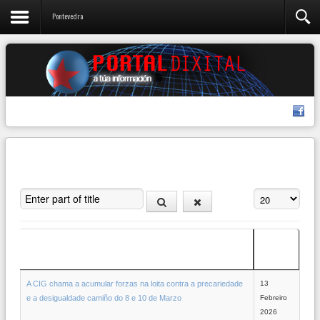
Pontevedra
Enter part of title
Amosar #
Data de
Título
creación
A CIG chama a acumular forzas na loita contra a precariedade
13
e a desigualdade camiño do 8 e 10 de Marzo
Febreiro
2026