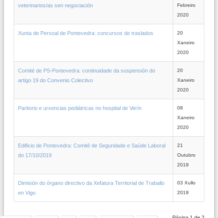
veterinarios/as sen negociación
Febreiro
2020
Xunta de Persoal de Pontevedra: concursos de traslados
20
Xaneiro
2020
Comité de PS-Pontevedra: continuidade da suspensión do
20
artigo 19 do Convenio Colectivo
Xaneiro
2020
Paritorio e urxencias pediátricas no hospital de Verín
08
Xaneiro
2020
Edificio de Pontevedra: Comité de Seguridade e Saúde Laboral
21
do 17/10/2019
Outubro
2019
Dimisión do órgano directivo da Xefatura Territorial de Traballo
03 Xullo
en Vigo
2019
Páxina 1 de 2