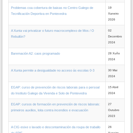
Problemas coa cobertura de baixas no Centro Galego de
19
Tecnificación Deportiva en Pontevedra
Xaneiro
2026
A Xunta vai privatizar o futuro macrocomplexo de Mos / O
02
Rebullón?
Decembro
2024
Baremación A2: caos programado
28 Xuño
2024
A Xunta permite a desigualdade no acceso ás escolas 0-3
30 Mai
2024
EGAP: curso de prevención de riscos laborais para o persoal
15 Abril
do Instituto Galego da Vivenda e Solo de Pontevedra
2024
EGAP: cursos de formación en prevención de riscos laborais:
27
primeiros auxilios, loita contra incendios e evacuación
Outubro
2023
A CIG esixe o lavado e descontaminación da roupa de traballo
26
do SPIF
Xaneiro