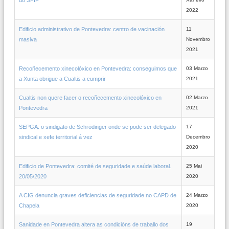
2022
Edificio administrativo de Pontevedra: centro de vacinación
11
masiva
Novembro
2021
Recoñecemento xinecolóxico en Pontevedra: conseguimos que
03 Marzo
a Xunta obrigue a Cualtis a cumprir
2021
Cualtis non quere facer o recoñecemento xinecolóxico en
02 Marzo
Pontevedra
2021
SEPGA: o sindigato de Schrödinger onde se pode ser delegado
17
sindical e xefe territorial á vez
Decembro
2020
Edificio de Pontevedra: comité de seguridade e saúde laboral.
25 Mai
20/05/2020
2020
A CIG denuncia graves deficiencias de seguridade no CAPD de
24 Marzo
Chapela
2020
Sanidade en Pontevedra altera as condicións de traballo dos
19