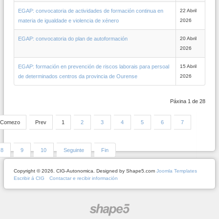
EGAP: convocatoria de actividades de formación continua en
22 Abril
materia de igualdade e violencia de xénero
2026
EGAP: convocatoria do plan de autoformación
20 Abril
2026
EGAP: formación en prevención de riscos laborais para persoal
15 Abril
de determinados centros da provincia de Ourense
2026
Páxina 1 de 28
Comezo
Prev
1
2
3
4
5
6
7
8
9
10
Seguinte
Fin
Copyright © 2026. CIG-Autonomica. Designed by Shape5.com
Joomla Templates
Escribir á CIG
Contactar e recibir información