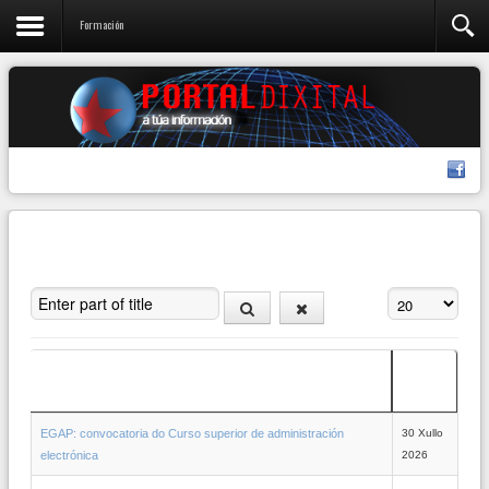
Formación
Enter part of title
Amosar #
Data de
Título
creación
EGAP: convocatoria do Curso superior de administración
30 Xullo
electrónica
2026