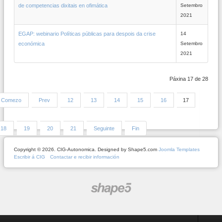
de competencias dixitais en ofimática
Setembro
2021
EGAP: webinario Políticas públicas para despois da crise
14
económica
Setembro
2021
Páxina 17 de 28
Comezo
Prev
12
13
14
15
16
17
18
19
20
21
Seguinte
Fin
Copyright © 2026. CIG-Autonomica. Designed by Shape5.com
Joomla Templates
Escribir á CIG
Contactar e recibir información