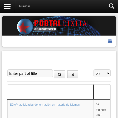
Formación
Enter part of title
Amosar #
Data de
Título
creación
EGAP: actividades de formación en materia de idiomas
09
Febreiro
2022