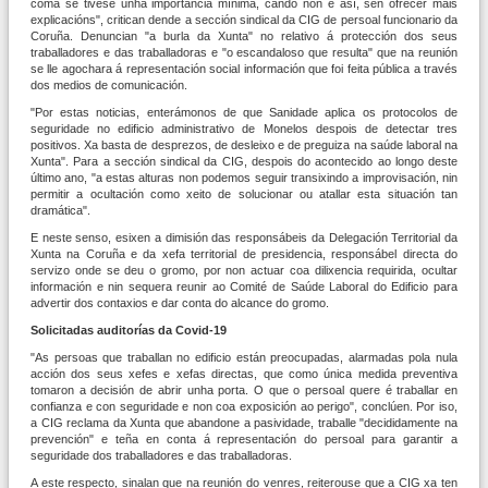
coma se tivese unha importancia mínima, cando non é así, sen ofrecer máis
explicacións", critican dende a sección sindical da CIG de persoal funcionario da
Coruña. Denuncian "a burla da Xunta" no relativo á protección dos seus
traballadores e das traballadoras e "o escandaloso que resulta" que na reunión
se lle agochara á representación social información que foi feita pública a través
dos medios de comunicación.
"Por estas noticias, enterámonos de que Sanidade aplica os protocolos de
seguridade no edificio administrativo de Monelos despois de detectar tres
positivos. Xa basta de desprezos, de desleixo e de preguiza na saúde laboral na
Xunta". Para a sección sindical da CIG, despois do acontecido ao longo deste
último ano, "a estas alturas non podemos seguir transixindo a improvisación, nin
permitir a ocultación como xeito de solucionar ou atallar esta situación tan
dramática".
E neste senso, esixen a dimisión das responsábeis da Delegación Territorial da
Xunta na Coruña e da xefa territorial de presidencia, responsábel directa do
servizo onde se deu o gromo, por non actuar coa dilixencia requirida, ocultar
información e nin sequera reunir ao Comité de Saúde Laboral do Edificio para
advertir dos contaxios e dar conta do alcance do gromo.
Solicitadas auditorías da Covid-19
"As persoas que traballan no edificio están preocupadas, alarmadas pola nula
acción dos seus xefes e xefas directas, que como única medida preventiva
tomaron a decisión de abrir unha porta. O que o persoal quere é traballar en
confianza e con seguridade e non coa exposición ao perigo", conclúen. Por iso,
a CIG reclama da Xunta que abandone a pasividade, traballe "decididamente na
prevención" e teña en conta á representación do persoal para garantir a
seguridade dos traballadores e das traballadoras.
A este respecto, sinalan que na reunión do venres, reiterouse que a CIG xa ten