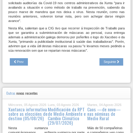
solicitado auditorías da Covid-19 nos centros administrativos da Xunta "para ir
avaliando a situación e como método de traballo na prevención, sabendo da
pouco marxe de manobra que nos deixa o virus. Nesta reunión, como nas
reunións anteriores, volveron tomar nota, pero sen achegar darse ningún
avance".
Nesta liña, salientan que a CIG tivo que recorrer á Inspección de Traballo para
que se garantira a subministración de máscaras ao persoal, cuxa entrega
ademais a administración galega demorou por poñerlles o logo do Xacobeo e da
Xunta, "primando a publicidade institucional á saúde das traballadoras". Porén,
advirten que a vida útil destas máscaras xa pasou "e levamos meses pedindo a
súa renovación sen que se repartan novas máscaras".
Prev
Seguinte
Outras
novas recentes
Mércores, 05 Agosto 2026
Luns, 03 Agosto 2026
Martes, 04 Agosto 2026
Xuntanza informativa
Modificación da RPT
Caos —de novo—
sobre as eleccións de
de Medio Ambiente e
nas nóminas de
destino (05/08/26)
Cambio Climático
Medio Rural
(29/07/2026)
Nesta xuntanza
Máis de 50 compañeiras
comunicáronsenos as
Nesta xuntanza por parte
e compañeiros ven como