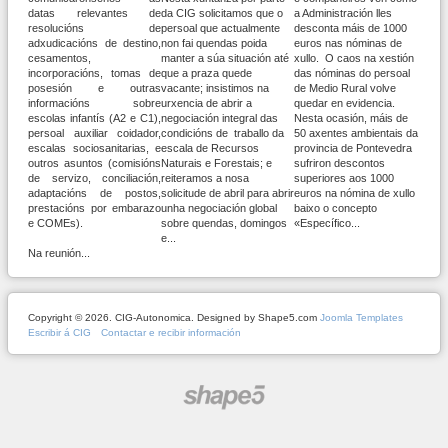
datas relevantes de
da CIG solicitamos que o
a Administración lles
resolucións de
persoal que actualmente
desconta máis de 1000
adxudicacións de destino,
non fai quendas poida
euros nas nóminas de
cesamentos,
manter a súa situación até
xullo. O caos na xestión
incorporacións, tomas de
que a praza quede
das nóminas do persoal
posesión e outras
vacante; insistimos na
de Medio Rural volve
informacións sobre
urxencia de abrir a
quedar en evidencia.
escolas infantís (A2 e C1),
negociación integral das
Nesta ocasión, máis de
persoal auxiliar coidador,
condicións de traballo da
50 axentes ambientais da
escalas sociosanitarias, e
escala de Recursos
provincia de Pontevedra
outros asuntos (comisións
Naturais e Forestais; e
sufriron descontos
de servizo, conciliación,
reiteramos a nosa
superiores aos 1000
adaptacións de postos,
solicitude de abril para abrir
euros na nómina de xullo
prestacións por embarazo
unha negociación global
baixo o concepto
e COMEs).
sobre quendas, domingos
«Específico...
e...
Na reunión...
Copyright © 2026. CIG-Autonomica. Designed by Shape5.com
Joomla Templates
Escribir á CIG
Contactar e recibir información