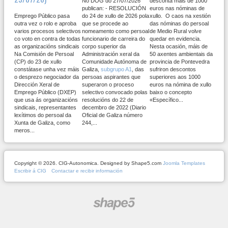
No DOG do 27/07/2026
desconta máis de 1000
publican: - RESOLUCIÓN
euros nas nóminas de
Emprego Público pasa
do 24 de xullo de 2026 pola
xullo. O caos na xestión
outra vez o rolo e aproba
que se procede ao
das nóminas do persoal
varios procesos selectivos
nomeamento como persoal
de Medio Rural volve
co voto en contra de todas
funcionario de carreira do
quedar en evidencia.
as organizacións sindicais
corpo superior da
Nesta ocasión, máis de
Na Comisión de Persoal
Administración xeral da
50 axentes ambientais da
(CP) do 23 de xullo
Comunidade Autónoma de
provincia de Pontevedra
constátase unha vez máis
Galiza,
subgrupo A1
, das
sufriron descontos
o desprezo negociador da
persoas aspirantes que
superiores aos 1000
Dirección Xeral de
superaron o proceso
euros na nómina de xullo
Emprego Público (DXEP)
selectivo convocado polas
baixo o concepto
que usa ás organizacións
resolucións do 22 de
«Específico...
sindicais, representantes
decembro de 2022 (Diario
lexítimos do persoal da
Oficial de Galiza número
Xunta de Galiza, como
244,...
meros...
Copyright © 2026. CIG-Autonomica. Designed by Shape5.com
Joomla Templates
Escribir á CIG
Contactar e recibir información