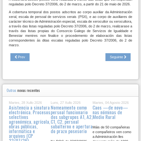
reguladas polo Decreto 37/2006, do 2 de marzo, a partir do 21 de maio de 2026.
A cobertura temporal dos postos adscritos ao corpo auxiliar da Administración
xeral, escala de persoal de servizos xerais (PSX), e ao corpo de auxiliares de
carácter técnico de Administración especial, escala de xerocultor ou xerocultora,
a través das listas reguladas polo Decreto 37/2006, do 2 de marzo, realizarase a
través das listas propias do Consorcio Galego de Servizos de Igualdade e
Benestar mentres non finalice o procedemento de elaboración das listas
correspondentes ás ditas escalas reguladas polo Decreto 37/2006, do 2 de
marzo.
Prev
Seguinte
Outras
novas recentes
Martes, 28 Xullo 2026
Luns, 27 Xullo 2026
Martes, 04 Agosto 2026
Asistencia a sinatura
Nomeamento como
Caos —de novo—
electrónica. Procesos
persoal funcionario
nas nóminas de
selectivos
dos subgrupos A1, A2,
Medio Rural
agronómica, agrícola,
C1, C2, persoal
obras públicas,
subalterno e apertura
Máis de 50 compañeiras
informática e
do prazo posesorio
e compañeiros ven como
arquivos (CP
a Administración lles
23/07/26)