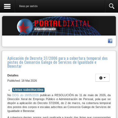
Novas por contido
Aplicación do Decreto 37/2006 para a cobertura temporal dos
postos do Consorcio Galego de Servizos de Igualdade e
Benestar
Detalles
Published: 18 Mai 2026
Listas substitucións
No
DOG do 18/05/2026
publican a RESOLUCIÓN do 11 de maio de 2026, da
Dirección Xeral de Emprego Público e Administración de Persoal, pola que se
dispón a aplicación do Decreto 37/2006, do 2 de marzo, na cobertura temporal
dos postos dos corpos e escalas adscritos ao Consorcio Galego de Servizos de
Igualdade e Benestar.
A cobertura destes postos será realizada a través das listas que correspondan