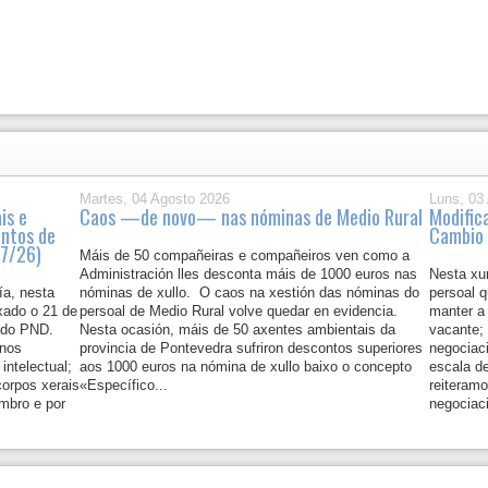
Martes, 04 Agosto 2026
Luns, 03
is e
Caos —de novo— nas nóminas de Medio Rural
Modific
entos de
Cambio 
07/26)
Máis de 50 compañeiras e compañeiros ven como a
Administración lles desconta máis de 1000 euros nas
Nesta xu
ía, nesta
nóminas de xullo. O caos na xestión das nóminas do
persoal 
xado o 21 de
persoal de Medio Rural volve quedar en evidencia.
manter a
 do PND.
Nesta ocasión, máis de 50 axentes ambientais da
vacante; 
inos
provincia de Pontevedra sufriron descontos superiores
negociaci
intelectual;
aos 1000 euros na nómina de xullo baixo o concepto
escala de
orpos xerais
«Específico...
reiteramo
mbro e por
negociac