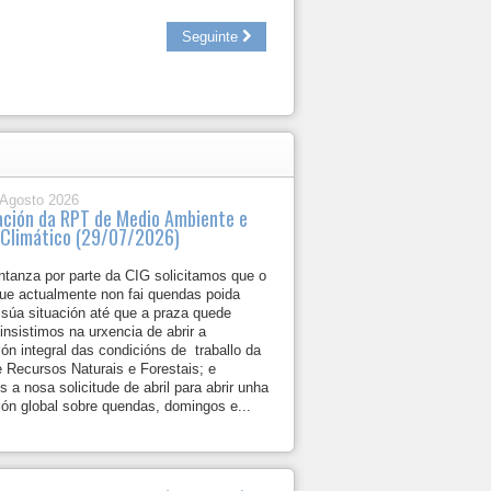
Seguinte
 Agosto 2026
ación da RPT de Medio Ambiente e
Climático (29/07/2026)
ntanza por parte da CIG solicitamos que o
que actualmente non fai quendas poida
 súa situación até que a praza quede
insistimos na urxencia de abrir a
ón integral das condicións de traballo da
 Recursos Naturais e Forestais; e
s a nosa solicitude de abril para abrir unha
ión global sobre quendas, domingos e...