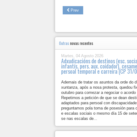
Prev
Outras
novas recentes
Martes, 04 Agosto 2026
Adxudicacións de destinos (esc. socia
infantís, pers. aux. coidador), cesam
persoal temporal e carreira (CP 31/
Ademais de tratar os asuntos da orde do d
xuntanza, após a nosa protesta, quedou fi
outubro para comezar a negociar o acordo
Repetimos a petición de que se dean dest
adaptados para persoal con discapacidade 
preguntamos pola toma de posesión para c
e escalas sociais o mesmo día 15 de sete
se nas escalas de...