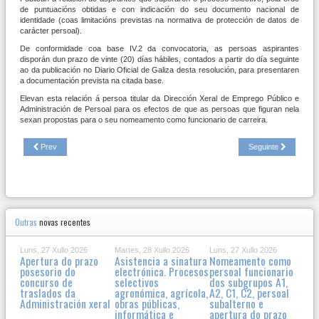
de puntuacións obtidas e con indicación do seu documento nacional de
identidade (coas limitacións previstas na normativa de protección de datos de
carácter persoal).
De conformidade coa base IV.2 da convocatoria, as persoas aspirantes
disporán dun prazo de vinte (20) días hábiles, contados a partir do día seguinte
ao da publicación no Diario Oficial de Galiza desta resolución, para presentaren
a documentación prevista na citada base.
Elevan esta relación á persoa titular da Dirección Xeral de Emprego Público e
Administración de Persoal para os efectos de que as persoas que figuran nela
sexan propostas para o seu nomeamento como funcionario de carreira.
Prev
Seguinte
Outras
novas recentes
Luns, 27 Xullo 2026
Martes, 28 Xullo 2026
Luns, 27 Xullo 2026
Apertura do prazo
Asistencia a sinatura
Nomeamento como
posesorio do
electrónica. Procesos
persoal funcionario
concurso de
selectivos
dos subgrupos A1,
traslados da
agronómica, agrícola,
A2, C1, C2, persoal
Administración xeral
obras públicas,
subalterno e
informática e
apertura do prazo