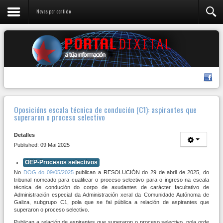
Novas por contido
Oposicións escala técnica de condución (C1): aspirantes que
superaron o proceso selectivo
Detalles
Published: 09 Mai 2025
OEP-Procesos selectivos
No
DOG do 09/05/2025
publican a RESOLUCIÓN do 29 de abril de 2025, do
tribunal nomeado para cualificar o proceso selectivo para o ingreso na escala
técnica de condución do corpo de axudantes de carácter facultativo de
Administración especial da Administración xeral da Comunidade Autónoma de
Galiza, subgrupo C1, pola que se fai pública a relación de aspirantes que
superaron o proceso selectivo.
Publican a relación de aspirantes que superaron o proceso selectivo, pola orde