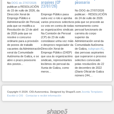
arquivos (CP
posesorio
No
DOG do 27/07/2026
23/07/26)
publican a RESOLUCIÓN
do 15 de xullo de 2026, da
No DOG do 27/07/2026
Dirección Xeral de
Emprego Público pasa
publican: - RESOLUCIÓN
Emprego Público e
outra vez o rolo e aproba
do 24 de xullo de 2026
Administración de Persoal,
varios procesos selectivos
pola que se procede ao
pola que se modifica a
co voto en contra de todas
nomeamento como
Resolución do 13 de abril
as organizacións sindicais
persoal funcionario de
de 2026 pola que se
Na Comisión de Persoal
carreira do corpo
resolve o concurso
(CP) do 23 de xullo
superior da
ordinario para a provisión
constátase unha vez máis
Administración xeral da
de postos de traballo
o desprezo negociador da
Comunidade Autónoma
vacantes da Administración
Dirección Xeral de
de Galiza,
subgrupo A1
,
xeral da Comunidade
Emprego Público (DXEP)
das persoas aspirantes
Autónoma de Galiza, e se
que usa ás organizacións
que superaron o proceso
abre o prazo posesorio
sindicais, representantes
selectivo convocado
dos postos...
lexítimos do persoal da
polas resolucións do 22
Xunta de Galiza, como
de decembro de 2022
meros...
(Diario Oficial de Galiza
número 244,...
Copyright © 2026. CIG-Autonomica. Designed by Shape5.com
Joomla Templates
Escribir á CIG
Contactar e recibir información