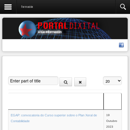
Formación
Enter part of title
Amosar #
Data de
Título
creación
EGAP: convocatoria do Curso superior sobre o Plan Xeral de
19
Contabilidade
Outubro
2023