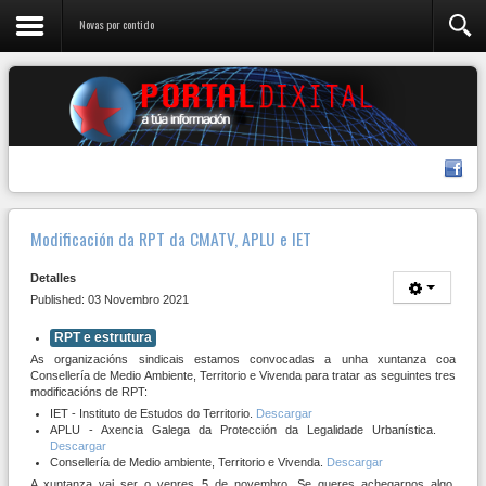
Novas por contido
Modificación da RPT da CMATV, APLU e IET
Detalles
Published: 03 Novembro 2021
RPT e estrutura
As organizacións sindicais estamos convocadas a unha xuntanza coa
Consellería de Medio Ambiente, Territorio e Vivenda para tratar as seguintes tres
modificacións de RPT:
IET - Instituto de Estudos do Territorio.
Descargar
APLU - Axencia Galega da Protección da Legalidade Urbanística.
Descargar
Consellería de Medio ambiente, Territorio e Vivenda.
Descargar
A xuntanza vai ser o venres 5 de novembro. Se queres achegarnos algo,