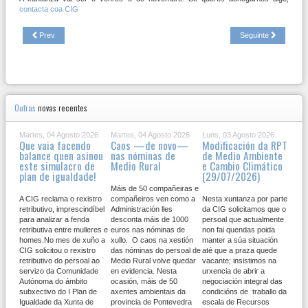
contacta coa CIG
Prev
Seguinte
Outras
novas recentes
Martes, 04 Agosto 2026
Martes, 04 Agosto 2026
Luns, 03 Agosto 2026
Que vaia facendo
Caos —de novo—
Modificación da RPT
balance quen asinou
nas nóminas de
de Medio Ambiente
este simulacro de
Medio Rural
e Cambio Climático
plan de igualdade!
(29/07/2026)
Máis de 50 compañeiras e
A CIG reclama o rexistro
compañeiros ven como a
Nesta xuntanza por parte
retributivo, imprescindíbel
Administración lles
da CIG solicitamos que o
para analizar a fenda
desconta máis de 1000
persoal que actualmente
retributiva entre mulleres e
euros nas nóminas de
non fai quendas poida
homes.No mes de xuño a
xullo. O caos na xestión
manter a súa situación
CIG solicitou o rexistro
das nóminas do persoal de
até que a praza quede
retributivo do persoal ao
Medio Rural volve quedar
vacante; insistimos na
servizo da Comunidade
en evidencia. Nesta
urxencia de abrir a
Autónoma do ámbito
ocasión, máis de 50
negociación integral das
subxectivo do I Plan de
axentes ambientais da
condicións de traballo da
Igualdade da Xunta de
provincia de Pontevedra
escala de Recursos