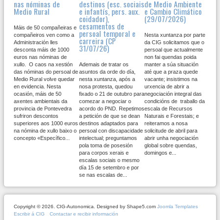
nas nóminas de
destinos (esc. sociais
de Medio Ambiente
Medio Rural
e infantís, pers. aux.
e Cambio Climático
coidador),
(29/07/2026)
cesamentos de
Máis de 50 compañeiras e
persoal temporal e
compañeiros ven como a
Nesta xuntanza por parte
carreira (CP
Administración lles
da CIG solicitamos que o
31/07/26)
desconta máis de 1000
persoal que actualmente
euros nas nóminas de
non fai quendas poida
xullo. O caos na xestión
Ademais de tratar os
manter a súa situación
das nóminas do persoal de
asuntos da orde do día,
até que a praza quede
Medio Rural volve quedar
nesta xuntanza, após a
vacante; insistimos na
en evidencia. Nesta
nosa protesta, quedou
urxencia de abrir a
ocasión, máis de 50
fixado o 21 de outubro para
negociación integral das
axentes ambientais da
comezar a negociar o
condicións de traballo da
provincia de Pontevedra
acordo do PND. Repetimos
escala de Recursos
sufriron descontos
a petición de que se dean
Naturais e Forestais; e
superiores aos 1000 euros
destinos adaptados para
reiteramos a nosa
na nómina de xullo baixo o
persoal con discapacidade
solicitude de abril para
concepto «Específico...
intelectual; preguntamos
abrir unha negociación
pola toma de posesión
global sobre quendas,
para corpos xerais e
domingos e...
escalas sociais o mesmo
día 15 de setembro e por
se nas escalas de...
Copyright © 2026. CIG-Autonomica. Designed by Shape5.com
Joomla Templates
Escribir á CIG
Contactar e recibir información