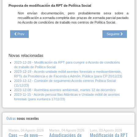
Proposta de modificación da RPT de Política Social
Non envían documentación, pero probablemente sexa sobre a
recualificación a xornada completa das prazas de xornada parcial pactado
no Acordo de condicións de traballo nos centros de Política Social.
Prev
Seguinte
Novas relacionadas
2023-12-28 - Modificación da RPT para cumprir o Acordo de condicións
de traballo de Política Social
2023-12-19 - Acordo unidade móbil axentes forestais e medioambientais,
RPTs da Presidencia e de Facenda e Admón. Pública (para CP 20/12/23)
2023-12-12 - Comisión de seguimento Acordo centros Política Social
(11/12/23)
2023-12-08 - Asemblea axentes ambientais, martes 12 de decembro
2023-11-15 - Acordo persoal Illas Atlánticas e Unidade móbil de axentes
forestais (para xuntanza 17/11/23)
Outras
novas recentes
Martes, 04 Agosto 2026
Martes, 04 Agosto 2026
Luns, 03 Agosto 2026
Caos —de novo—
Adxudicacións de
Modificación da RPT