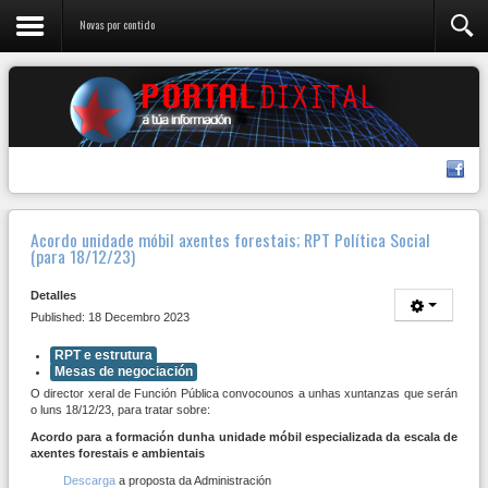
Novas por contido
Acordo unidade móbil axentes forestais; RPT Política Social
(para 18/12/23)
Detalles
Published: 18 Decembro 2023
RPT e estrutura
Mesas de negociación
O director xeral de Función Pública convocounos a unhas xuntanzas que serán
o luns 18/12/23, para tratar sobre:
Acordo para a formación dunha unidade móbil especializada da escala de
axentes forestais e ambientais
Descarga
a proposta da Administración