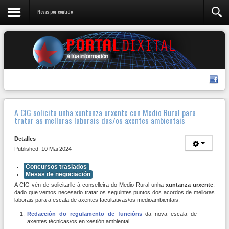
Novas por contido
A CIG solicita unha xuntanza urxente con Medio Rural para
tratar as melloras laborais das/os axentes ambientais
Detalles
Published: 10 Mai 2024
Concursos traslados
Mesas de negociación
A CIG vén de solicitarlle á conselleira do Medio Rural unha
xuntanza urxente
,
dado que vemos necesario tratar os seguintes puntos dos acordos de melloras
laborais para a escala de axentes facultativas/os medioambientais:
Redacción do regulamento de funcións
da nova escala de
axentes técnicas/os en xestión ambiental.