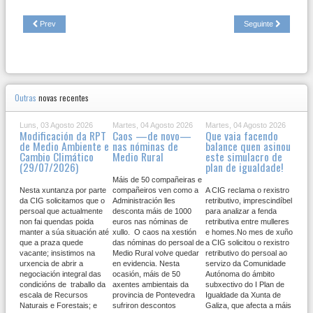
Prev
Seguinte
Outras
novas recentes
Luns, 03 Agosto 2026
Martes, 04 Agosto 2026
Martes, 04 Agosto 2026
Modificación da RPT
Caos —de novo—
Que vaia facendo
de Medio Ambiente e
nas nóminas de
balance quen asinou
Cambio Climático
Medio Rural
este simulacro de
(29/07/2026)
plan de igualdade!
Máis de 50 compañeiras e
Nesta xuntanza por parte
compañeiros ven como a
A CIG reclama o rexistro
da CIG solicitamos que o
Administración lles
retributivo, imprescindíbel
persoal que actualmente
desconta máis de 1000
para analizar a fenda
non fai quendas poida
euros nas nóminas de
retributiva entre mulleres
manter a súa situación até
xullo. O caos na xestión
e homes.No mes de xuño
que a praza quede
das nóminas do persoal de
a CIG solicitou o rexistro
vacante; insistimos na
Medio Rural volve quedar
retributivo do persoal ao
urxencia de abrir a
en evidencia. Nesta
servizo da Comunidade
negociación integral das
ocasión, máis de 50
Autónoma do ámbito
condicións de traballo da
axentes ambientais da
subxectivo do I Plan de
escala de Recursos
provincia de Pontevedra
Igualdade da Xunta de
Naturais e Forestais; e
sufriron descontos
Galiza, que afecta a máis