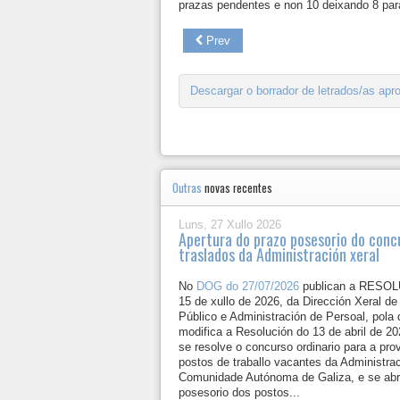
prazas pendentes e non 10 deixando 8 par
Prev
Descargar o borrador de letrados/as ap
Outras
novas recentes
Luns, 27 Xullo 2026
Apertura do prazo posesorio do conc
traslados da Administración xeral
No
DOG do 27/07/2026
publican a RESO
15 de xullo de 2026, da Dirección Xeral d
Público e Administración de Persoal, pola
modifica a Resolución do 13 de abril de 2
se resolve o concurso ordinario para a pro
postos de traballo vacantes da Administrac
Comunidade Autónoma de Galiza, e se abr
posesorio dos postos...