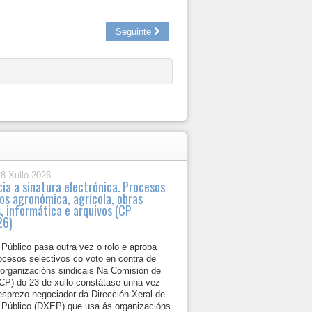
Seguinte
28 Xullo 2026
cia a sinatura electrónica. Procesos
vos agronómica, agrícola, obras
, informática e arquivos (CP
26)
Público pasa outra vez o rolo e aproba
ocesos selectivos co voto en contra de
 organizacións sindicais Na Comisión de
(CP) do 23 de xullo constátase unha vez
esprezo negociador da Dirección Xeral de
Público (DXEP) que usa ás organizacións