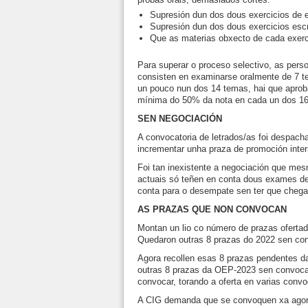
Supresión dun dos dous exercicios de 
Supresión dun dos dous exercicios escri
Que as materias obxecto de cada exercic
Para superar o proceso selectivo, as pers
consisten en examinarse oralmente de 7 t
un pouco nun dos 14 temas, hai que aprob
mínima do 50% da nota en cada un dos 16
SEN NEGOCIACIÓN
A convocatoria de letrados/as foi despach
incrementar unha praza de promoción inte
Foi tan inexistente a negociación que m
actuais só teñen en conta dous exames de 
conta para o desempate sen ter que chega
AS PRAZAS QUE NON CONVOCAN
Montan un lio co número de prazas oferta
Quedaron outras 8 prazas do 2022 sen con
Agora recollen esas 8 prazas pendentes 
outras 8 prazas da OEP-2023 sen convocar.
convocar, torando a oferta en varias convo
A CIG demanda que se convoquen xa agora 