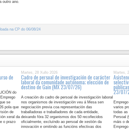
a outro ano.
robada na CP do 06/08/24
Martes, 28 Xullo 2026
Martes, 
urso de
Cadro de persoal de investigación de carácter
Asisten
laboral da comunidade autónoma; elección de
selecti
destino de Gain (MX 23/07/26)
públicas
23/07/
LUCIÓN do
e Emprego
A creación do cadro de persoal de investigación laboral
 que se
nos organismos de investigación veu á Mesa sen
Emprego 
026 pola que
negociación previa coa representación das
varios pr
visión de
traballadoras e traballadores de cada entidade,
todas as
ión xeral da
deixando fóra 32 organismos dos 50 recoñecidos
Persoal 
e o prazo
oficialmente, excluíndo ao persoal de xestión da
máis o d
innovación e omitindo as funcións efectivas dos
Emprego 