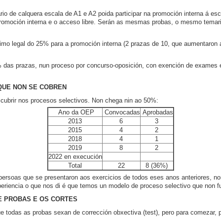
rio de calquera escala de A1 e A2 poida participar na promoción interna á esc
 promoción interna e o acceso libre. Serán as mesmas probas, o mesmo temar
imo legal do 25% para a promoción interna (2 prazas de 10, que aumentaron 
 das prazas, nun proceso por concurso-oposición, con exención de exames e
QUE NON SE COBREN
cubrir nos procesos selectivos. Non chega nin ao 50%:
Ano da OEP
Convocadas
Aprobadas
2013
6
3
2015
4
2
2018
4
1
2019
8
2
2022 en execución
Total
22
8 (36%)
persoas que se presentaron aos exercicios de todos eses anos anteriores, 
periencia o que nos di é que temos un modelo de proceso selectivo que non f
E PROBAS E OS CORTES
e todas as probas sexan de corrección obxectiva (test), pero para comezar, 