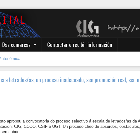
Das comarcas
Contactar e recibir información
Autonómica
ns a letrados/as, un proceso inadecuado, sen promoción real, sen 
to aprobou a convocatoria do proceso selectivo á escala de letrados/as da 
entación: CIG, CCOO, CSIF e UGT. Un proceso cheo de absurdos, obstáculos,
sen cubrir.