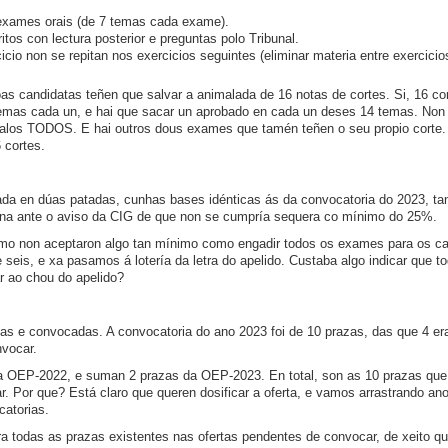
exames orais (de 7 temas cada exame).
tos con lectura posterior e preguntas polo Tribunal.
io non se repitan nos exercicios seguintes (eliminar materia entre exercicio
oas candidatas teñen que salvar a animalada de 16 notas de cortes. Si, 16 co
emas cada un, e hai que sacar un aprobado en cada un deses 14 temas. Non v
alos TODOS. E hai outros dous exames que tamén teñen o seu propio corte. E
 cortes.
ada en dúas patadas, cunhas bases idénticas ás da convocatoria do 2023, ta
rna ante o aviso da CIG de que non se cumpría sequera co mínimo do 25%.
esmo non aceptaron algo tan mínimo como engadir todos os exames para os 
seis, e xa pasamos á lotería da letra do apelido. Custaba algo indicar que 
r ao chou do apelido?
das e convocadas. A convocatoria do ano 2023 foi de 10 prazas, das que 4 e
vocar.
da OEP-2022, e suman 2 prazas da OEP-2023. En total, son as 10 prazas qu
 Por que? Está claro que queren dosificar a oferta, e vamos arrastrando an
catorias.
todas as prazas existentes nas ofertas pendentes de convocar, de xeito que