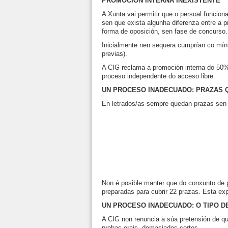
PROMOCIÓN INTERNA INEXISTENTE
A Xunta vai permitir que o persoal funciona
sen que exista algunha diferenza entre a
forma de oposición, sen fase de concurso.
Inicialmente nen sequera cumprían co mín
previas).
A CIG reclama a promoción interna do 50%
proceso independente do acceso libre.
UN PROCESO INADECUADO: PRAZAS 
En letrados/as sempre quedan prazas sen 
Non é posible manter que do conxunto de 
preparadas para cubrir 22 prazas. Esta ex
UN PROCESO INADECUADO: O TIPO D
A CIG non renuncia a súa pretensión de qu
probas orais, demasiados cortes.