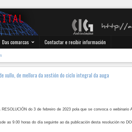
Das comarcas
Contactar e recibir información
es
e xullo, de mellora da xestión do ciclo integral da auga
RESOLUCIÓN do 3 de febreiro de 2023 pola que se convoca o webinario A L
esde as 9.00 horas do día seguinte ao da publicación desta resolución no DO