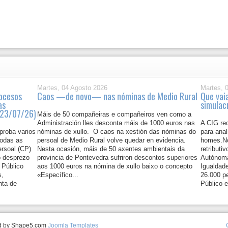
Martes, 04 Agosto 2026
Martes, 
rocesos
Caos —de novo— nas nóminas de Medio Rural
Que vai
as
simulac
P 23/07/26)
Máis de 50 compañeiras e compañeiros ven como a
Administración lles desconta máis de 1000 euros nas
A CIG rec
proba varios
nóminas de xullo. O caos na xestión das nóminas do
para anal
todas as
persoal de Medio Rural volve quedar en evidencia.
homes.No
ersoal (CP)
Nesta ocasión, máis de 50 axentes ambientais da
retributi
o desprezo
provincia de Pontevedra sufriron descontos superiores
Autónoma
 Público
aos 1000 euros na nómina de xullo baixo o concepto
Igualdad
s,
«Específico...
26.000 p
nta de
Público e
ed by Shape5.com
Joomla Templates