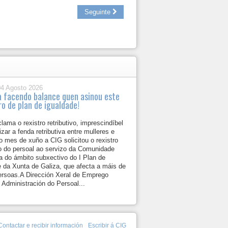
Seguinte
04 Agosto 2026
a facendo balance quen asinou este
ro de plan de igualdade!
lama o rexistro retributivo, imprescindíbel
izar a fenda retributiva entre mulleres e
 mes de xuño a CIG solicitou o rexistro
vo do persoal ao servizo da Comunidade
 do ámbito subxectivo do I Plan de
e da Xunta de Galiza, que afecta a máis de
ersoas.A Dirección Xeral de Emprego
 Administración do Persoal...
Contactar e recibir información
Escribir á CIG