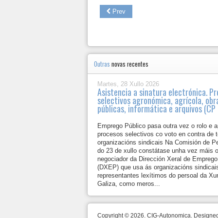
Prev
Outras
novas recentes
Martes, 28 Xullo 2026
Asistencia a sinatura electrónica. P
selectivos agronómica, agrícola, obr
públicas, informática e arquivos (C
Emprego Público pasa outra vez o rolo e a
procesos selectivos co voto en contra de 
organizacións sindicais Na Comisión de P
do 23 de xullo constátase unha vez máis 
negociador da Dirección Xeral de Emprego
(DXEP) que usa ás organizacións sindicai
representantes lexítimos do persoal da Xu
Galiza, como meros...
Copyright © 2026. CIG-Autonomica. Design