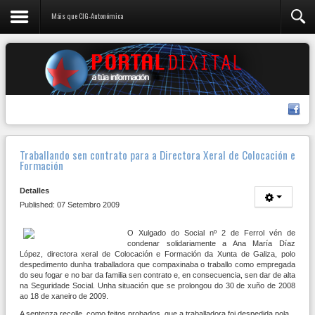
Máis que CIG-Autonómica
Traballando sen contrato para a Directora Xeral de Colocación e
Formación
Detalles
Published: 07 Setembro 2009
O Xulgado do Social nº 2 de Ferrol vén de
condenar solidariamente a Ana María Díaz
López, directora xeral de Colocación e Formación da Xunta de Galiza, polo
despedimento dunha traballadora que compaxinaba o traballo como empregada
do seu fogar e no bar da familia sen contrato e, en consecuencia, sen dar de alta
na Seguridade Social. Unha situación que se prolongou do 30 de xuño de 2008
ao 18 de xaneiro de 2009.
A sentenza recolle, como feitos probados, que a traballadora foi despedida pola