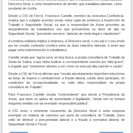
Directora Xeral, e como fundamentos de dereito, que traballaba ademais, como
axudante de cociña.
Desde a CIG de Ferrol, Francisco Cartelle, membro da executiva Confederal,
explica que o xulgado acordou enviar unha copia da sentenza á Inspección de
Traballo e Seguridade Social, xa que a responsábel da Xunta procedeu ao
despedimento da traballadora sen que previamente se dese de alta na
Seguridade Social, “prestando servizos laborais de modo ilegal e clandestino”.
A condena solidaria implica á empresa, á Directora xeral, o seu pai e o seu irmán
por ter creado confusión xurídica entre as dúas relacións laborais, e terán que
pagar unha indemnización á traballadora.
Cartelle sinala que “agora será, en boa lóxica, a propia consellaría de Traballo da
Xunta de Galiza, a que deba explicar a correspondente sanción por falta grave”,
e engade que “estaremos atentos a ver como se executa dita sanción e cando”.
Desde a CIG de Ferrol afirman que “resulta absolutamente imposíbel reducirmos
as listas de espera e combatermos a fraude laboral, cando disto participan, en
condicións de excepcionalidade, os máis altos responsábeis da propia
consellaría de Traballo”.
Para Francisco Cartelle resulta “sorprendente” que desde a Presidencia da
Xunta, que tanto se gabou de austeridade e legalidade, “aínda non se tomara
ningunha medida con tal exemplar responsábel pública”.
A CIG exixe o inminente cesamento da Directora Xeral e unha resposta
exemplar en materia de sancións por parte da consellaría de Traballo, único
xeito de diminuír a precariedade laboral e a fraude á normativa laboral, de
Seguridade Social e Fiscal.