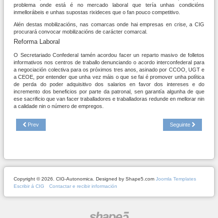
problema onde está é no mercado laboral que tería unhas condicións
inmellorábeis e unhas supostas rixideces que o fan pouco competitivo.
Alén destas mobilizacións, nas comarcas onde hai empresas en crise, a CIG
procurará convocar mobilizacións de carácter comarcal.
Reforma Laboral
O Secretariado Confederal tamén acordou facer un reparto masivo de folletos
informativos nos centros de traballo denunciando o acordo interconfederal para
a negociación colectiva para os próximos tres anos, asinado por CCOO, UGT e
a CEOE, por entender que unha vez máis o que se fai é promover unha política
de perda do poder adquisitivo dos salarios en favor dos intereses e do
incremento dos beneficios por parte da patronal, sen garantía algunha de que
ese sacrificio que van facer traballadores e traballadoras redunde en mellorar nin
a calidade nin o número de empregos.
Prev
Seguinte
Copyright © 2026. CIG-Autonomica. Designed by Shape5.com
Joomla Templates
Escribir á CIG
Contactar e recibir información