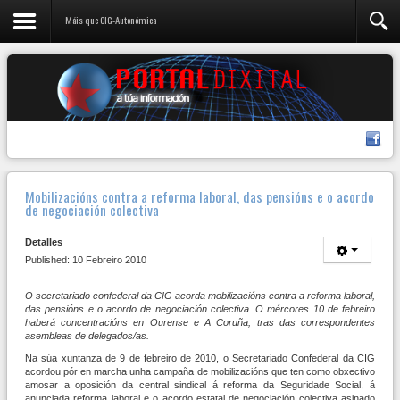
Máis que CIG-Autonómica
Mobilizacións contra a reforma laboral, das pensións e o acordo
de negociación colectiva
Detalles
Published: 10 Febreiro 2010
O secretariado confederal da CIG acorda mobilizacións contra a reforma laboral,
das pensións e o acordo de negociación colectiva. O mércores 10 de febreiro
haberá concentracións en Ourense e A Coruña, tras das correspondentes
asembleas de delegados/as.
Na súa xuntanza de 9 de febreiro de 2010, o Secretariado Confederal da CIG
acordou pór en marcha unha campaña de mobilizacións que ten como obxectivo
amosar a oposición da central sindical á reforma da Seguridade Social, á
anunciada reforma laboral e o acordo estatal de negociación colectiva asinado