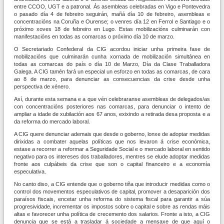
entre CCOO, UGT e a patronal. Ás asembleas celebradas en Vigo e Pontevedra
o pasado día 4 de febreiro seguirán, mañá día 10 de febreiro, asembleas e
concentracións na Coruña e Ourense; o venres día 12 en Ferrol e Santiago e o
próximo xoves 18 de febreiro en Lugo. Estas mobilizacións culminarán con
manifestacións en todas as comarcas o próximo día 10 de marzo.
O Secretariado Confederal da CIG acordou iniciar unha primeira fase de
mobilizacións que culminarán cunha xornada de mobilización simultánea en
todas as comarcas do país o día 10 de Marzo, Día da Clase Traballadora
Galega. A CIG tamén fará un especial un esforzo en todas as comarcas, de cara
ao 8 de marzo, para denunciar as consecuencias da crise desde unha
perspectiva de xénero.
Así, durante esta semana e a que vén celebraranse asembleas de delegados/as
con concentracións posteriores nas comarcas, para denunciar o intento de
ampliar a idade de xubilación aos 67 anos, exixindo a retirada desa proposta e a
da reforma do mercado laboral.
A CIG quere denunciar ademais que desde o goberno, lonxe de adoptar medidas
dirixidas a combater aquelas políticas que nos levaron á crise económica,
estase a recorrer a reformar a Seguridade Social e o mercado laboral en sentido
negativo para os intereses dos traballadores, mentres se elude adoptar medidas
fronte aos culpábeis da crise que son o capital financeiro e a economía
especulativa.
No canto diso, a CIG entende que o goberno tiña que introducir medidas como o
control dos movementos especulativos de capital, promover a desaparición dos
paraísos fiscais, encetar unha reforma do sistema fiscal para garantir a súa
progresividade, incrementar os impostos sobre o capital e sobre as rendas máis
altas e favorecer unha política de crecemento dos salarios. Fronte a isto, a CIG
denuncia que se está a trasladar á sociedade a mensaxe de que aquí o