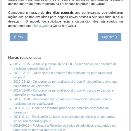
décimo cuarta do texto refundido da Lei da función pública de Galicia.
Concedese un prazo de
dez días
naturais
aos participantes que solicitaron
algúns dos postos excluídos para engadir novos postos a súa solicitude si así o
desexan. O modelo de solicitude esta a disposición dos interesados na
correspondente
páxina web
da Xunta de Galicia.
Prev
Seguinte
Novas relacionadas
2012-05-15 - Vindeira publicación no DOG da resolución do concruso de
traslados persoal laboral V
2012-03-27 - Datos sobre o concurso de traslados de persoal laboral
grupo V
2012-03-12 - Concurso de persoal laboral grupo V: alegacións e avances
da comisión de valoración
2012-03-06 - Concurso de persoal laboral grupo V: postos excluídos e
comisión de valoración
2012-01-30 - Retiraranse as prazas de consolidación do concurso de
traslados de persoal laboral
2011-11-16 - Concurso laborais grupo V: baremación de méritos de
formación
2011-11-11 - Publicación do baremo provisional de méritos do concurso
de persoal laboral grupo V
2011-09-15 - Publicada a Relación definitiva de admitidos e excluídos no
concurso de persoal laboral grupo V