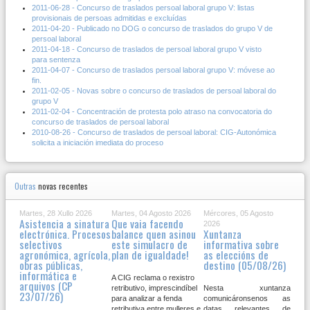
2011-06-28 - Concurso de traslados persoal laboral grupo V: listas
provisionais de persoas admitidas e excluídas
2011-04-20 - Publicado no DOG o concurso de traslados do grupo V de
persoal laboral
2011-04-18 - Concurso de traslados de persoal laboral grupo V visto
para sentenza
2011-04-07 - Concurso de traslados persoal laboral grupo V: móvese ao
fin.
2011-02-05 - Novas sobre o concurso de traslados de persoal laboral do
grupo V
2011-02-04 - Concentración de protesta polo atraso na convocatoria do
concurso de traslados de persoal laboral
2010-08-26 - Concurso de traslados de persoal laboral: CIG-Autonómica
solicita a iniciación imediata do proceso
Outras
novas recentes
Martes, 28 Xullo 2026
Martes, 04 Agosto 2026
Mércores, 05 Agosto
Asistencia a sinatura
Que vaia facendo
2026
electrónica. Procesos
balance quen asinou
Xuntanza
selectivos
este simulacro de
informativa sobre
agronómica, agrícola,
plan de igualdade!
as eleccións de
obras públicas,
destino (05/08/26)
informática e
A CIG reclama o rexistro
arquivos (CP
retributivo, imprescindíbel
Nesta xuntanza
23/07/26)
para analizar a fenda
comunicáronsenos as
retributiva entre mulleres e
datas relevantes de