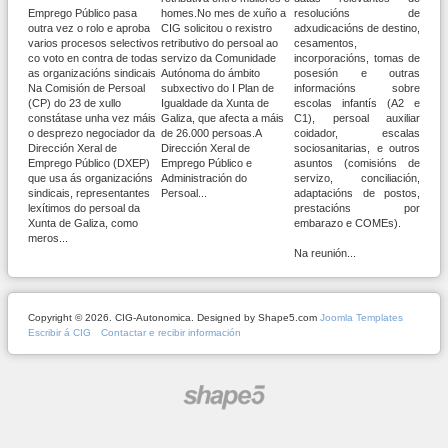
Emprego Público pasa
homes.No mes de xuño a
resolucións de
outra vez o rolo e aproba
CIG solicitou o rexistro
adxudicacións de destino,
varios procesos selectivos
retributivo do persoal ao
cesamentos,
co voto en contra de todas
servizo da Comunidade
incorporacións, tomas de
as organizacións sindicais
Autónoma do ámbito
posesión e outras
Na Comisión de Persoal
subxectivo do I Plan de
informacións sobre
(CP) do 23 de xullo
Igualdade da Xunta de
escolas infantís (A2 e
constátase unha vez máis
Galiza, que afecta a máis
C1), persoal auxiliar
o desprezo negociador da
de 26.000 persoas.A
coidador, escalas
Dirección Xeral de
Dirección Xeral de
sociosanitarias, e outros
Emprego Público (DXEP)
Emprego Público e
asuntos (comisións de
que usa ás organizacións
Administración do
servizo, conciliación,
sindicais, representantes
Persoal...
adaptacións de postos,
lexítimos do persoal da
prestacións por
Xunta de Galiza, como
embarazo e COMEs).
meros...
Na reunión...
Copyright © 2026. CIG-Autonomica. Designed by Shape5.com
Joomla Templates
Escribir á CIG
Contactar e recibir información