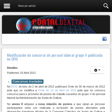
Novas por contido
Modificación do concurso de persoal laboral grupo V publicada
no DOG
Detalles
Published: 02 Abril 2012
Concursos traslados
No
DOG
do luns do 2 de abril de 2012 publícase Orde do 30 de marzo de 2012
pola que se modifica a
Orde do 14 de Abril de 2011
pola que se convoca
concurso para a provisión de postos de traballo vacantes do grupo V do persoal
laboral da Administración da Xunta de Galicia.
No
anexo II
atópase a
nova relación de postos
a que optan as persoas
participantes unha vez realizada a exclusión de postos afectados pola
disposición transitoria décima do V Convenio Colectivo da Xunta de Galicia e