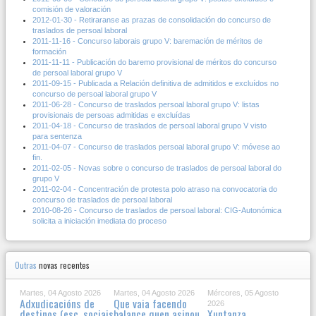
comisión de valoración
2012-01-30 - Retiraranse as prazas de consolidación do concurso de
traslados de persoal laboral
2011-11-16 - Concurso laborais grupo V: baremación de méritos de
formación
2011-11-11 - Publicación do baremo provisional de méritos do concurso
de persoal laboral grupo V
2011-09-15 - Publicada a Relación definitiva de admitidos e excluídos no
concurso de persoal laboral grupo V
2011-06-28 - Concurso de traslados persoal laboral grupo V: listas
provisionais de persoas admitidas e excluídas
2011-04-18 - Concurso de traslados de persoal laboral grupo V visto
para sentenza
2011-04-07 - Concurso de traslados persoal laboral grupo V: móvese ao
fin.
2011-02-05 - Novas sobre o concurso de traslados de persoal laboral do
grupo V
2011-02-04 - Concentración de protesta polo atraso na convocatoria do
concurso de traslados de persoal laboral
2010-08-26 - Concurso de traslados de persoal laboral: CIG-Autonómica
solicita a iniciación imediata do proceso
Outras
novas recentes
Martes, 04 Agosto 2026
Martes, 04 Agosto 2026
Mércores, 05 Agosto
Adxudicacións de
Que vaia facendo
2026
destinos (esc. sociais
balance quen asinou
Xuntanza