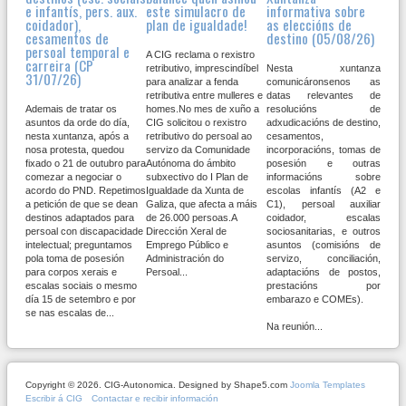
e infantís, pers. aux.
este simulacro de
informativa sobre
coidador),
plan de igualdade!
as eleccións de
cesamentos de
destino (05/08/26)
persoal temporal e
A CIG reclama o rexistro
carreira (CP
retributivo, imprescindíbel
Nesta xuntanza
31/07/26)
para analizar a fenda
comunicáronsenos as
retributiva entre mulleres e
datas relevantes de
Ademais de tratar os
homes.No mes de xuño a
resolucións de
asuntos da orde do día,
CIG solicitou o rexistro
adxudicacións de destino,
nesta xuntanza, após a
retributivo do persoal ao
cesamentos,
nosa protesta, quedou
servizo da Comunidade
incorporacións, tomas de
fixado o 21 de outubro para
Autónoma do ámbito
posesión e outras
comezar a negociar o
subxectivo do I Plan de
informacións sobre
acordo do PND. Repetimos
Igualdade da Xunta de
escolas infantís (A2 e
a petición de que se dean
Galiza, que afecta a máis
C1), persoal auxiliar
destinos adaptados para
de 26.000 persoas.A
coidador, escalas
persoal con discapacidade
Dirección Xeral de
sociosanitarias, e outros
intelectual; preguntamos
Emprego Público e
asuntos (comisións de
pola toma de posesión
Administración do
servizo, conciliación,
para corpos xerais e
Persoal...
adaptacións de postos,
escalas sociais o mesmo
prestacións por
día 15 de setembro e por
embarazo e COMEs).
se nas escalas de...
Na reunión...
Copyright © 2026. CIG-Autonomica. Designed by Shape5.com
Joomla Templates
Escribir á CIG
Contactar e recibir información