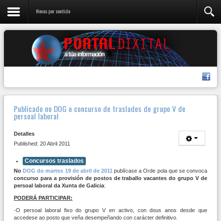
Novas por contido
Publicado no DOG o concurso de traslados do grupo V de
persoal laboral
Detalles
Published: 20 Abril 2011
Concursos traslados
No
DOG do martes 19 de abril de 2011
publícase a Orde pola que se convoca
concurso para a provisión de postos de traballo vacantes do grupo V de
persoal laboral da Xunta de Galicia
:
PODERÁ PARTICIPAR:
-O persoal laboral fixo do grupo V en activo, con dous anos desde que
accedese ao posto que veña desempeñando con carácter definitivo.