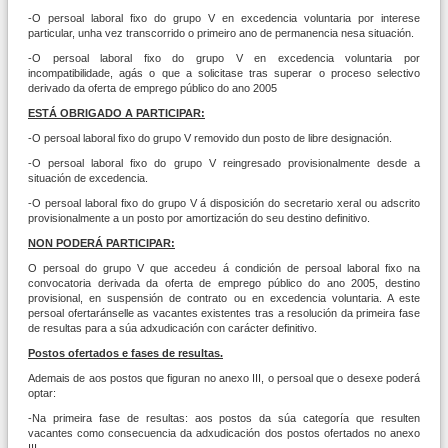
-O persoal laboral fixo do grupo V en excedencia voluntaria por interese
particular, unha vez transcorrido o primeiro ano de permanencia nesa situación.
-O persoal laboral fixo do grupo V en excedencia voluntaria por
incompatibilidade, agás o que a solicitase tras superar o proceso selectivo
derivado da oferta de emprego público do ano 2005
ESTÁ OBRIGADO A PARTICIPAR:
-O persoal laboral fixo do grupo V removido dun posto de libre designación.
-O persoal laboral fixo do grupo V reingresado provisionalmente desde a
situación de excedencia.
-O persoal laboral fixo do grupo V á disposición do secretario xeral ou adscrito
provisionalmente a un posto por amortización do seu destino definitivo.
NON PODERÁ PARTICIPAR:
O persoal do grupo V que accedeu á condición de persoal laboral fixo na
convocatoria derivada da oferta de emprego público do ano 2005, destino
provisional, en suspensión de contrato ou en excedencia voluntaria. A este
persoal ofertaránselle as vacantes existentes tras a resolución da primeira fase
de resultas para a súa adxudicación con carácter definitivo.
Postos ofertados e fases de resultas.
Ademais de aos postos que figuran no anexo III, o persoal que o desexe poderá
optar:
-Na primeira fase de resultas: aos postos da súa categoría que resulten
vacantes como consecuencia da adxudicación dos postos ofertados no anexo
III.