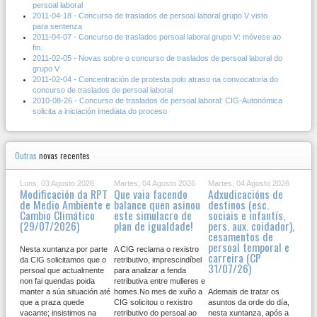
persoal laboral
2011-04-18 - Concurso de traslados de persoal laboral grupo V visto
para sentenza
2011-04-07 - Concurso de traslados persoal laboral grupo V: móvese ao
fin.
2011-02-05 - Novas sobre o concurso de traslados de persoal laboral do
grupo V
2011-02-04 - Concentración de protesta polo atraso na convocatoria do
concurso de traslados de persoal laboral
2010-08-26 - Concurso de traslados de persoal laboral: CIG-Autonómica
solicita a iniciación imediata do proceso
Outras
novas recentes
Luns, 03 Agosto 2026
Martes, 04 Agosto 2026
Martes, 04 Agosto 2026
Modificación da RPT
Que vaia facendo
Adxudicacións de
de Medio Ambiente e
balance quen asinou
destinos (esc.
Cambio Climático
este simulacro de
sociais e infantís,
(29/07/2026)
plan de igualdade!
pers. aux. coidador),
cesamentos de
persoal temporal e
Nesta xuntanza por parte
A CIG reclama o rexistro
carreira (CP
da CIG solicitamos que o
retributivo, imprescindíbel
31/07/26)
persoal que actualmente
para analizar a fenda
non fai quendas poida
retributiva entre mulleres e
manter a súa situación até
homes.No mes de xuño a
Ademais de tratar os
que a praza quede
CIG solicitou o rexistro
asuntos da orde do día,
vacante; insistimos na
retributivo do persoal ao
nesta xuntanza, após a