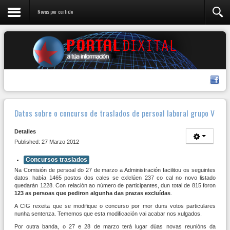
Novas por contido
Datos sobre o concurso de traslados de persoal laboral grupo V
Detalles
Published: 27 Marzo 2012
Concursos traslados
Na Comisión de persoal do 27 de marzo a Administración facilitou os seguintes
datos: había 1465 postos dos cales se exlclúen 237 co cal no novo listado
quedarán 1228. Con relación ao número de participantes, dun total de 815 foron
123 as persoas que pediron algunha das prazas excluídas
.
A CIG rexeita que se modifique o concurso por mor duns votos particulares
nunha sentenza. Tememos que esta modificación vai acabar nos xulgados.
Por outra banda, o 27 e 28 de marzo terá lugar dúas novas reunións da