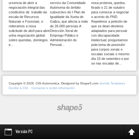
urxencia de abrir a
servizo da Comunidade
nosa protesta, quedou
negociación integral das
Autónoma do ámbito
fixado o 21 de outubro
condicións de traballo da
subxectivo do I Plan de
para comezar a negociar
escala de Recursos
Igualdade da Xunta de
o acordo do PND.
Naturais e Forestais; e
Galiza, que afecta a máis
Repetimos a petición de
reiteramos a nosa
de 26.000 persoas.A
que se dean destinos
solicitude de abril para abrir
Dirección Xeral de
adaptados para persoal
unha negociación global
Emprego Público e
con discapacidade
sobre quendas, domingos
Administración do
intelectual; preguntamos
e...
Persoal...
pola toma de posesión
para corpos xerais e
escalas sociais o mesmo
día 15 de setembro e por
se nas escalas de...
Copyright © 2026. CIG-Autonomica. Designed by Shape5.com
Joomla Templates
Escribir á CIG
Contactar e recibir información
Versión PC