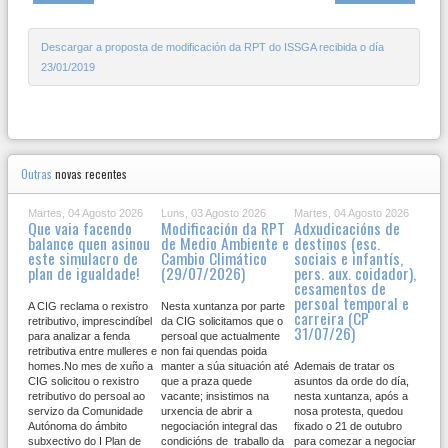
Descargar a proposta de modificación da RPT do ISSGA recibida o día
23/01/2019
Outras
novas recentes
Martes, 04 Agosto 2026
Luns, 03 Agosto 2026
Martes, 04 Agosto 2026
Que vaia facendo
Modificación da RPT
Adxudicacións de
balance quen asinou
de Medio Ambiente e
destinos (esc.
este simulacro de
Cambio Climático
sociais e infantís,
plan de igualdade!
(29/07/2026)
pers. aux. coidador),
cesamentos de
persoal temporal e
A CIG reclama o rexistro
Nesta xuntanza por parte
carreira (CP
retributivo, imprescindíbel
da CIG solicitamos que o
31/07/26)
para analizar a fenda
persoal que actualmente
retributiva entre mulleres e
non fai quendas poida
homes.No mes de xuño a
manter a súa situación até
Ademais de tratar os
CIG solicitou o rexistro
que a praza quede
asuntos da orde do día,
retributivo do persoal ao
vacante; insistimos na
nesta xuntanza, após a
servizo da Comunidade
urxencia de abrir a
nosa protesta, quedou
Autónoma do ámbito
negociación integral das
fixado o 21 de outubro
subxectivo do I Plan de
condicións de traballo da
para comezar a negociar