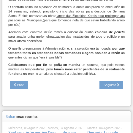
O contrato asinouse o pasado 29 de marzo, e conta cun prazo de execución de
14 semanas, estando previsto o inicio das obras para despois de Semana
Santa. É dicir, comezan as obras
antes das Eleccións Xerais e se prolongan ata
pasadas as Municipais
,(para que tomemos nota de que están traballando arreo
por nós).
Ademais este contrato inclúe tamén a colocación dunha
caldeira de
pellets
para acadar unha mellor climatización das instalacións de todo o edificio e un
maior aforro enerxético.
O que lle preguntamos á Administración é, si a solución era tan doada,
por que
tardaron tanto en atender as nosas demandas e agora nos dan a razón
ao
que antes dicían que “era imposible”?
Celebramos que por fin se poña en marcha
un sistema, que polo menos
modere as temperaturas, pero
tamén imos estar pendentes de si realmente
funciona ou non
, e a maiores si esta é a solución definitiva.
Prev
Seguinte
Outras
novas recentes
Mércores, 05 Agosto 2026
Martes, 04 Agosto 2026
Martes, 04 Agosto 2026
Xuntanza informativa
Caos —de novo—
Que vaia facendo