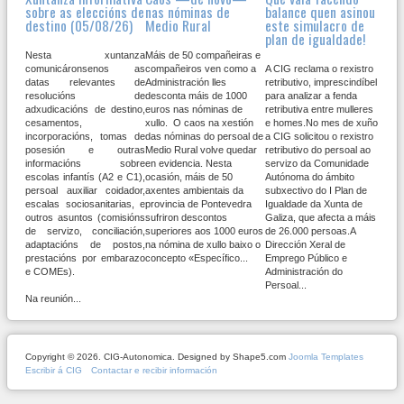
sobre as eleccións de
nas nóminas de
balance quen asinou
destino (05/08/26)
Medio Rural
este simulacro de
plan de igualdade!
Nesta xuntanza
Máis de 50 compañeiras e
comunicáronsenos as
compañeiros ven como a
A CIG reclama o rexistro
datas relevantes de
Administración lles
retributivo, imprescindíbel
resolucións de
desconta máis de 1000
para analizar a fenda
adxudicacións de destino,
euros nas nóminas de
retributiva entre mulleres
cesamentos,
xullo. O caos na xestión
e homes.No mes de xuño
incorporacións, tomas de
das nóminas do persoal de
a CIG solicitou o rexistro
posesión e outras
Medio Rural volve quedar
retributivo do persoal ao
informacións sobre
en evidencia. Nesta
servizo da Comunidade
escolas infantís (A2 e C1),
ocasión, máis de 50
Autónoma do ámbito
persoal auxiliar coidador,
axentes ambientais da
subxectivo do I Plan de
escalas sociosanitarias, e
provincia de Pontevedra
Igualdade da Xunta de
outros asuntos (comisións
sufriron descontos
Galiza, que afecta a máis
de servizo, conciliación,
superiores aos 1000 euros
de 26.000 persoas.A
adaptacións de postos,
na nómina de xullo baixo o
Dirección Xeral de
prestacións por embarazo
concepto «Específico...
Emprego Público e
e COMEs).
Administración do
Persoal...
Na reunión...
Copyright © 2026. CIG-Autonomica. Designed by Shape5.com
Joomla Templates
Escribir á CIG
Contactar e recibir información