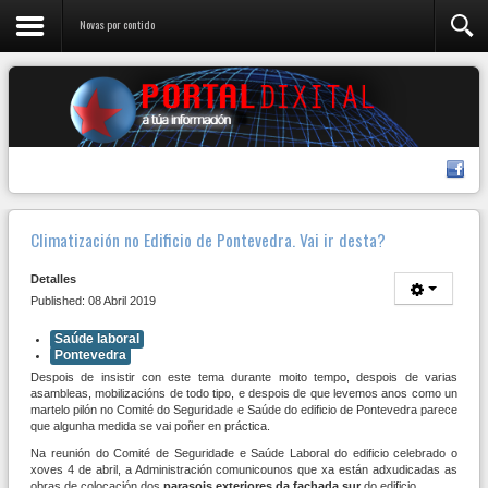
Novas por contido
Climatización no Edificio de Pontevedra. Vai ir desta?
Detalles
Published: 08 Abril 2019
Saúde laboral
Pontevedra
Despois de insistir con este tema durante moito tempo, despois de varias
asambleas, mobilizacións de todo tipo, e despois de que levemos anos como un
martelo pilón no Comité do Seguridade e Saúde do edificio de Pontevedra parece
que algunha medida se vai poñer en práctica.
Na reunión do Comité de Seguridade e Saúde Laboral do edificio celebrado o
xoves 4 de abril, a Administración comunicounos que xa están adxudicadas as
obras de colocación dos
parasois exteriores da fachada sur
do edificio.