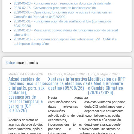
2020-05-28 - Funcionarización: reanudación do prazo de solicitude
2020-02-18 - Convocados procesos de funcionarización
2020-02-05 - Oposicións, funcionarización e outras informacións en
Comisión de Persoal do 04/02/2020
2020-01-31 - Funcionarización do persoal laboral fixo (xuntanza do
30/01/2020)
2020-01-23 - Mesa Xeral: convocatorias de funcionarización do persoal
laboral fixo
2020-01-20 - Funcionarización, oposicións veterinarios, RPT CMATV e
Lei impulso demográfico
Outras
novas recentes
Martes, 04 Agosto 2026
Mércores, 05 Agosto 2026
Luns, 03 Agosto 2026
Adxudicacións de
Xuntanza informativa
Modificación da RPT
destinos (esc. sociais
sobre as eleccións de
de Medio Ambiente
e infantís, pers. aux.
destino (05/08/26)
e Cambio Climático
coidador),
(29/07/2026)
cesamentos de
Nesta xuntanza
persoal temporal e
comunicáronsenos as
Nesta xuntanza por parte
carreira (CP
datas relevantes de
da CIG solicitamos que o
31/07/26)
resolucións de
persoal que actualmente
adxudicacións de destino,
non fai quendas poida
Ademais de tratar os
cesamentos,
manter a súa situación
asuntos da orde do día,
incorporacións, tomas de
até que a praza quede
nesta xuntanza, após a
posesión e outras
vacante; insistimos na
nosa protesta, quedou
informacións sobre
urxencia de abrir a