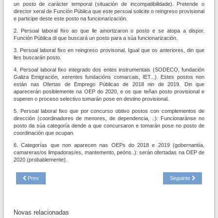
un posto de carácter temporal (situación de incompatibilidade). Pretende o
director xeral de Función Pública que este persoal solicite o reingreso provisional
e participe deste este posto na funcionarización.
2. Persoal laboral fixo ao que lle amortizaron o posto e se atopa a dispor.
Función Pública di que buscará un posto para a súa funcionarización.
3. Persoal laboral fixo en reingreso provisonal. Igual que os anteriores, din que
lles buscarán posto.
4. Persoal laboral fixo integrado dos entes instrumentais (SODECO, fundación
Galiza Emigración, xerentes fundacións comarcais, IET...). Estes postos non
están nas Ofertas de Emprego Públicas de 2018 nin de 2019. Din que
aparecerán posiblemente na OEP do 2020, e os que teñan posto provisional e
superen o proceso selectivo tomarán pose en destino provisional.
5. Persoal laboral fixo que por concurso obtivo postos con complementos de
dirección (coordinadores de menores, de dependencia, ..): Funcionaránse no
posto da súa categoría dende a que concursaron e tomarán pose no posto de
coordinación que ocupan.
6. Categorías que non aparecen nas OEPs do 2018 e 2019 (gobernantía,
camareras/os limpadoras/es, mantemento, peóns..): serán ofertadas na OEP de
2020 (probablemente).
Prev
Seguinte
Novas relacionadas