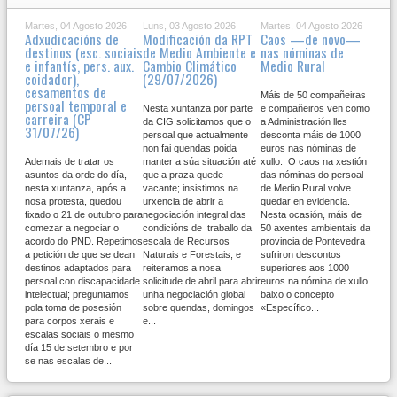
Martes, 04 Agosto 2026
Luns, 03 Agosto 2026
Martes, 04 Agosto 2026
Adxudicacións de
Modificación da RPT
Caos —de novo—
destinos (esc. sociais
de Medio Ambiente e
nas nóminas de
e infantís, pers. aux.
Cambio Climático
Medio Rural
coidador),
(29/07/2026)
cesamentos de
Máis de 50 compañeiras
persoal temporal e
Nesta xuntanza por parte
e compañeiros ven como
carreira (CP
da CIG solicitamos que o
a Administración lles
31/07/26)
persoal que actualmente
desconta máis de 1000
non fai quendas poida
euros nas nóminas de
Ademais de tratar os
manter a súa situación até
xullo. O caos na xestión
asuntos da orde do día,
que a praza quede
das nóminas do persoal
nesta xuntanza, após a
vacante; insistimos na
de Medio Rural volve
nosa protesta, quedou
urxencia de abrir a
quedar en evidencia.
fixado o 21 de outubro para
negociación integral das
Nesta ocasión, máis de
comezar a negociar o
condicións de traballo da
50 axentes ambientais da
acordo do PND. Repetimos
escala de Recursos
provincia de Pontevedra
a petición de que se dean
Naturais e Forestais; e
sufriron descontos
destinos adaptados para
reiteramos a nosa
superiores aos 1000
persoal con discapacidade
solicitude de abril para abrir
euros na nómina de xullo
intelectual; preguntamos
unha negociación global
baixo o concepto
pola toma de posesión
sobre quendas, domingos
«Específico...
para corpos xerais e
e...
escalas sociais o mesmo
día 15 de setembro e por
se nas escalas de...