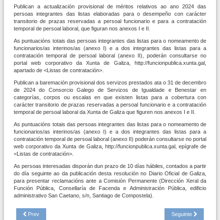
Publican a actualización provisional de méritos relativos ao ano 2024 das
persoas integrantes das listas elaboradas para o desempeño con carácter
transitorio de prazas reservadas a persoal funcionario e para a contratación
temporal de persoal laboral, que figuran nos anexos I e II.
As puntuacións totais das persoas integrantes das listas para o nomeamento de
funcionarios/as interinos/as (anexo I) e a dos integrantes das listas para a
contratación temporal de persoal laboral (anexo II), poderán consultarse no
portal web corporativo da Xunta de Galiza, http://funcionpublica.xunta.gal,
apartado de <Listas de contratación>.
Publican a baremación provisional dos servizos prestados ata o 31 de decembro
de 2024 do Consorcio Galego de Servizos de Igualdade e Benestar en
categorías, corpos ou escalas en que existen listas para a cobertura con
carácter transitorio de prazas reservadas a persoal funcionario e a contratación
temporal de persoal laboral da Xunta de Galiza que figuren nos anexos I e II.
As puntuacións totais das persoas integrantes das listas para o nomeamento de
funcionarios/as interinos/as (anexo I) e a dos integrantes das listas para a
contratación temporal de persoal laboral (anexo II) poderán consultarse no portal
web corporativo da Xunta de Galiza, http://funcionpublica.xunta.gal, epígrafe de
<Listas de contratación>.
As persoas interesadas disporán dun prazo de 10 días hábiles, contados a partir
do día seguinte ao da publicación desta resolución no Diario Oficial de Galiza,
para presentar reclamacións ante a Comisión Permanente (Dirección Xeral da
Función Pública, Consellaría de Facenda e Administración Pública, edificio
administrativo San Caetano, s/n, Santiago de Compostela).
Prev
Seguinte