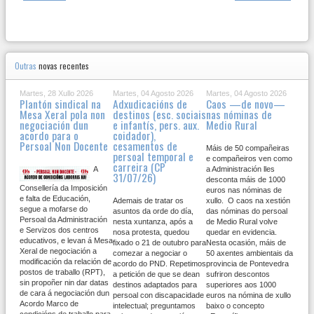
Outras
novas recentes
Martes, 28 Xullo 2026
Martes, 04 Agosto 2026
Martes, 04 Agosto 2026
Plantón sindical na
Adxudicacións de
Caos —de novo—
Mesa Xeral pola non
destinos (esc. sociais
nas nóminas de
negociación dun
e infantís, pers. aux.
Medio Rural
acordo para o
coidador),
Persoal Non Docente
cesamentos de
Máis de 50 compañeiras
persoal temporal e
e compañeiros ven como
carreira (CP
A
a Administración lles
31/07/26)
desconta máis de 1000
Consellería da Imposición
euros nas nóminas de
e falta de Educación,
Ademais de tratar os
xullo. O caos na xestión
segue a mofarse do
asuntos da orde do día,
das nóminas do persoal
Persoal da Administración
nesta xuntanza, após a
de Medio Rural volve
e Servizos dos centros
nosa protesta, quedou
quedar en evidencia.
educativos, e levan á Mesa
fixado o 21 de outubro para
Nesta ocasión, máis de
Xeral de negociación a
comezar a negociar o
50 axentes ambientais da
modificación da relación de
acordo do PND. Repetimos
provincia de Pontevedra
postos de traballo (RPT),
a petición de que se dean
sufriron descontos
sin propoñer nin dar datas
destinos adaptados para
superiores aos 1000
de cara á negociación dun
persoal con discapacidade
euros na nómina de xullo
Acordo Marco de
intelectual; preguntamos
baixo o concepto
condicións de traballo para