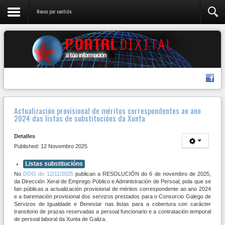
Novas por contido
Actualización provisional de méritos correspondentes ao ano
2024 das listas de substitucións da Xunta
Detalles
Published: 12 Novembro 2025
Listas substitucións
No
DOG do 12/11/2025
publican a RESOLUCIÓN do 6 de novembro de 2025,
da Dirección Xeral de Emprego Público e Administración de Persoal, pola que se
fan públicas a actualización provisional de méritos correspondente ao ano 2024
e a baremación provisional dos servizos prestados para o Consorcio Galego de
Servizos de Igualdade e Benestar nas listas para a cobertura con carácter
transitorio de prazas reservadas a persoal funcionario e a contratación temporal
de persoal laboral da Xunta de Galiza.