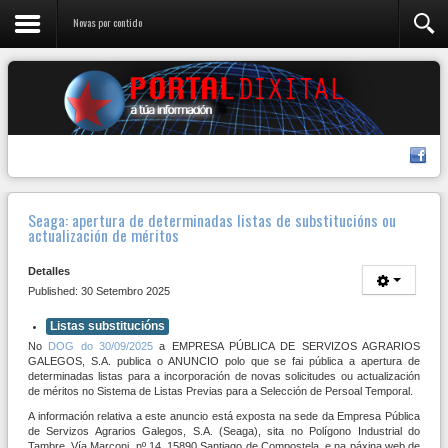
Novas por contido
Seaga: apertura de determinadas listas de substitucións ou
actualización de méritos
Detalles
Published: 30 Setembro 2025
Listas substitucións
No
DOG do 30/09/2025
a EMPRESA PÚBLICA DE SERVIZOS AGRARIOS
GALEGOS, S.A. publica o ANUNCIO polo que se fai pública a apertura de
determinadas listas para a incorporación de novas solicitudes ou actualización
de méritos no Sistema de Listas Previas para a Selección de Persoal Temporal.
A información relativa a este anuncio está exposta na sede da Empresa Pública
de Servizos Agrarios Galegos, S.A. (Seaga), sita no Polígono Industrial do
Tambre, Vía Marconi, nº 14, 15890 Santiago de Compostela, e na páxina web de