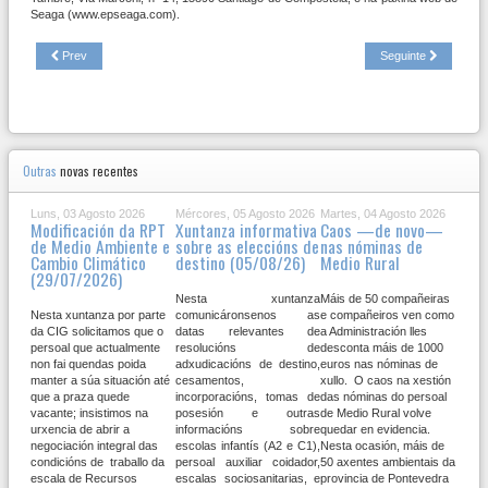
Seaga (www.epseaga.com).
Prev
Seguinte
Outras
novas recentes
Luns, 03 Agosto 2026
Mércores, 05 Agosto 2026
Martes, 04 Agosto 2026
Modificación da RPT
Xuntanza informativa
Caos —de novo—
de Medio Ambiente e
sobre as eleccións de
nas nóminas de
Cambio Climático
destino (05/08/26)
Medio Rural
(29/07/2026)
Nesta xuntanza
Máis de 50 compañeiras
Nesta xuntanza por parte
comunicáronsenos as
e compañeiros ven como
da CIG solicitamos que o
datas relevantes de
a Administración lles
persoal que actualmente
resolucións de
desconta máis de 1000
non fai quendas poida
adxudicacións de destino,
euros nas nóminas de
manter a súa situación até
cesamentos,
xullo. O caos na xestión
que a praza quede
incorporacións, tomas de
das nóminas do persoal
vacante; insistimos na
posesión e outras
de Medio Rural volve
urxencia de abrir a
informacións sobre
quedar en evidencia.
negociación integral das
escolas infantís (A2 e C1),
Nesta ocasión, máis de
condicións de traballo da
persoal auxiliar coidador,
50 axentes ambientais da
escala de Recursos
escalas sociosanitarias, e
provincia de Pontevedra