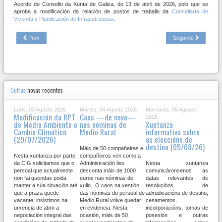
Acordo do Consello da Xunta de Galiza, do 13 de abril de 2026, polo que se
aproba a modificación da relación de postos de traballo da
Consellaría de
Vivenda e Planificación de Infraestruturas
.
Prev
Seguinte
Outras
novas recentes
Luns, 03 Agosto 2026
Martes, 04 Agosto 2026
Mércores, 05 Agosto
Modificación da RPT
Caos —de novo—
2026
de Medio Ambiente e
nas nóminas de
Xuntanza
Cambio Climático
Medio Rural
informativa sobre
(29/07/2026)
as eleccións de
destino (05/08/26)
Máis de 50 compañeiras e
Nesta xuntanza por parte
compañeiros ven como a
da CIG solicitamos que o
Administración lles
Nesta xuntanza
persoal que actualmente
desconta máis de 1000
comunicáronsenos as
non fai quendas poida
euros nas nóminas de
datas relevantes de
manter a súa situación até
xullo. O caos na xestión
resolucións de
que a praza quede
das nóminas do persoal de
adxudicacións de destino,
vacante; insistimos na
Medio Rural volve quedar
cesamentos,
urxencia de abrir a
en evidencia. Nesta
incorporacións, tomas de
negociación integral das
ocasión, máis de 50
posesión e outras