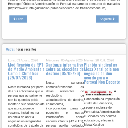
Emprego Público e Administración de Persoal, na parte de concurso de traslados
(https://www.xunta.gal/funcion-publica/concurso-de-traslados/consulta).
Prev
Seguinte
Outras
novas recentes
Luns, 03 Agosto 2026
Mércores, 05 Agosto 2026
Martes, 28 Xullo 2026
Modificación da RPT
Xuntanza informativa
Plantón sindical na
de Medio Ambiente e
sobre as eleccións de
Mesa Xeral pola non
Cambio Climático
destino (05/08/26)
negociación dun
(29/07/2026)
acordo para o
Persoal Non Docente
Nesta xuntanza
Nesta xuntanza por parte
comunicáronsenos as
da CIG solicitamos que o
datas relevantes de
A
persoal que actualmente
resolucións de
Consellería da Imposición
non fai quendas poida
adxudicacións de destino,
e falta de Educación,
manter a súa situación até
cesamentos,
segue a mofarse do
que a praza quede
incorporacións, tomas de
Persoal da Administración
vacante; insistimos na
posesión e outras
e Servizos dos centros
urxencia de abrir a
informacións sobre
educativos, e levan á
negociación integral das
escolas infantís (A2 e C1),
Mesa Xeral de
condicións de traballo da
persoal auxiliar coidador,