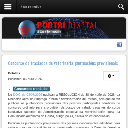
Novas por contido
Concurso de traslados de veterinaria: puntuacións provisionais
Detalles
Published: 03 Xullo 2026
Concursos traslados
No
DOG do 03/07/2026
publican a RESOLUCIÓN do 30 de xuño de 2026, da
Dirección Xeral de Emprego Público e Administración de Persoal, pola que se fan
públicas as puntuacións provisionais das persoas participantes admitidas no
concurso ordinario para a provisión de postos de traballo vacantes do corpo
facultativo superior de Administración especial da Administración xeral da
Comunidade Autónoma de Galiza, subgrupo A1, escala de veterinarios/as.
Publican as puntuacións provisionais das persoas concursantes admitidas para
cada un dos postos solicitados no portal web corporativo da Dirección Xeral de