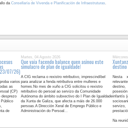
allo da
Consellaría de Vivenda e Planificación de Infraestruturas
.
Martes, 04 Agosto 2026
Mércores
rocesos
Que vaia facendo balance quen asinou este
Xuntanz
as
simulacro de plan de igualdade!
destino
P 23/07/26)
A CIG reclama o rexistro retributivo, imprescindíbel
Nesta x
proba varios
para analizar a fenda retributiva entre mulleres e
relevant
todas as
homes.No mes de xuño a CIG solicitou o rexistro
destino,
ersoal (CP)
retributivo do persoal ao servizo da Comunidade
posesió
o desprezo
Autónoma do ámbito subxectivo do I Plan de Igualdade
infantís 
 Público
da Xunta de Galiza, que afecta a máis de 26.000
sociosan
s,
persoas.A Dirección Xeral de Emprego Público e
servizo,
nta de
Administración do Persoal...
prestaci
Na reunió