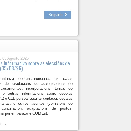
Seguinte
, 05 Agosto 2026
a informativa sobre as eleccións de
 (05/08/26)
untanza comunicáronsenos as datas
es de resolucións de adxudicacións de
 cesamentos, incorporacións, tomas de
n e outras informacións sobre escolas
(A2 e C1), persoal auxiliar coidador, escalas
itarias, e outros asuntos (comisións de
 conciliación, adaptacións de postos,
óns por embarazo e COMEs).
n...