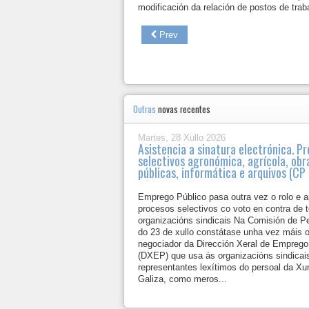
modificación da relación de postos de trab
Prev
Outras
novas recentes
Martes, 28 Xullo 2026
Asistencia a sinatura electrónica. P
selectivos agronómica, agrícola, obr
públicas, informática e arquivos (C
Emprego Público pasa outra vez o rolo e a
procesos selectivos co voto en contra de 
organizacións sindicais Na Comisión de P
do 23 de xullo constátase unha vez máis 
negociador da Dirección Xeral de Emprego
(DXEP) que usa ás organizacións sindicai
representantes lexítimos do persoal da Xu
Galiza, como meros...