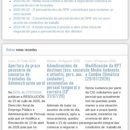
2020-06-28 - Medio Rural confina o dereito á negociación colectiva do
persoal técnico de incendios
2020-06-22 - O persoal técnico do SPIF concéntrase para reclamar un
novo acordo
2020-06-18 - Concentración do persoal técnico do SPIF por un novo
acordo de condicións de traballo
2019-08-12 - A Xunta resposta á presión é abre unha mesa de
negociación para o persoal técnicos dos distritos
Outras
novas recentes
Luns, 27 Xullo 2026
Martes, 04 Agosto 2026
Luns, 03 Agosto 2026
Apertura do prazo
Adxudicacións de
Modificación da RPT
posesorio do
destinos (esc. sociais
de Medio Ambiente
concurso de
e infantís, pers. aux.
e Cambio Climático
traslados da
coidador),
(29/07/2026)
Administración xeral
cesamentos de
persoal temporal e
Nesta xuntanza por parte
carreira (CP
No
DOG do 27/07/2026
da CIG solicitamos que o
31/07/26)
publican a RESOLUCIÓN
persoal que actualmente
do 15 de xullo de 2026, da
non fai quendas poida
Dirección Xeral de
Ademais de tratar os
manter a súa situación
Emprego Público e
asuntos da orde do día,
até que a praza quede
Administración de Persoal,
nesta xuntanza, após a
vacante; insistimos na
pola que se modifica a
nosa protesta, quedou
urxencia de abrir a
Resolución do 13 de abril
fixado o 21 de outubro para
negociación integral das
de 2026 pola que se
comezar a negociar o
condicións de traballo da