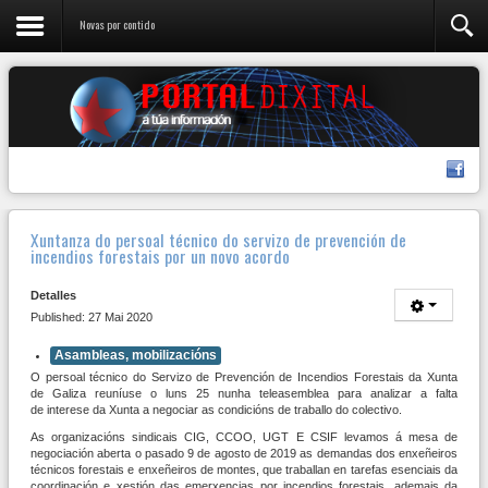
Novas por contido
Xuntanza do persoal técnico do servizo de prevención de
incendios forestais por un novo acordo
Detalles
Published: 27 Mai 2020
Asambleas, mobilizacións
O persoal técnico do Servizo de Prevención de Incendios Forestais da Xunta
de Galiza reuníuse o luns 25 nunha teleasemblea para analizar a falta
de interese da Xunta a negociar as condicións de traballo do colectivo.
As organizacións sindicais CIG, CCOO, UGT E CSIF levamos á mesa de
negociación aberta o pasado 9 de agosto de 2019 as demandas dos enxeñeiros
técnicos forestais e enxeñeiros de montes, que traballan en tarefas esenciais da
coordinación e xestión das emerxencias por incendios forestais, ademais da