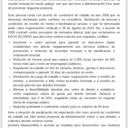
xestión forestal do monte galego, sen que ata hoxe a Administración fose quen
de presentar ningunha proposta.
Este persoal conta cun acordo de condicións de traballo do ano 2008 que se
demostra desfasado polos cambios na consellería, distribución de persoal e
condicións de xestión do monte e bioclimáticas actuais; e que foi denunciado
polas catro organizacións sindicais o 30 de agosto de 2019. Así, o acordo de
2008 contradí varios preceptos da normativa laboral, polo que reclamamos un
NOVO ACORDO que dea como mínimo solución aos seguintes conflitos:
Aumentar o cadro persoal para garantir os descansos legais
establecidos sen afectar negativamente aos servizos públicos de
prevención e extinción de incendios forestais e de planificación e
ordenación forestal.
Redución do horario anual que supera as 2.000 horas (arredor de 500
horas máis que o resto de empregados públicos).
Regulación do traballo en fins de semana, festivos, gardas e descansos
compensatorios e garantir 15 días de vacacións no verán.
Distribución da carga de traballo e maior organización entre a xestión de
montes, a prevención e loita contra incendios forestais e a xestión do
persoal adscrito aos distritos forestais.
Eliminar a dispoñibilidade absoluta dos xefes de distrito e establecer
un/ha segundo/a xefe/a de garda por distrito forestal. Diminuír a
interinidade, que é do 50%, engadindo todas as vacantes na seguinte
oferta de emprego público.
Segunda actividade e coeficiente redutor para os maiores de 60 anos.
Ante a situación de paralización da negociación dun novo acordo de condicións
de traballo por falta dunha proposta da Administración sobre a que debater, o
colectivo decidiu reunirse nunha
primeira teleasemblea e acordar as medidas para desenvolver nas vindeiras