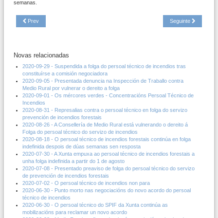
semanas.
Prev
Seguinte
Novas relacionadas
2020-09-29 - Suspendida a folga do persoal técnico de incendios tras
constituírse a comisión negociadora
2020-09-05 - Presentada denuncia na Inspección de Traballo contra
Medio Rural por vulnerar o dereito a folga
2020-09-01 - Os mércores verdes - Concentracións Persoal Técnico de
Incendios
2020-08-31 - Represalias contra o persoal técnico en folga do servizo
prevención de incendios forestais
2020-08-26 - A Consellería de Medio Rural está vulnerando o dereito á
Folga do persoal técnico do servizo de incendios
2020-08-18 - O persoal técnico de incendios forestais continúa en folga
indefinida despois de dúas semanas sen resposta
2020-07-30 - A Xunta empuxa ao persoal técnico de incendios forestais a
unha folga indefinida a partir do 1 de agosto
2020-07-08 - Presentado preaviso de folga do persoal técnico do servizo
de prevención de incendios forestais
2020-07-02 - O persoal técnico de incendios non para
2020-06-30 - Punto morto nas negociacións do novo acordo do persoal
técnico de incendios
2020-06-30 - O persoal técnico do SPIF da Xunta continúa as
mobilizacións para reclamar un novo acordo