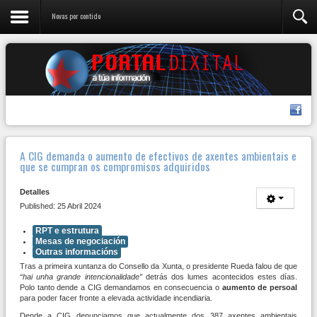
Novas por contido
A CIG demanda o aumento de efectivos de axentes ambientais e
que se cumpran os compromisos adquiridos
Detalles
Published: 25 Abril 2024
RPT e estrutura
Mesas de negociación
Outras informacións
Tras a primeira xuntanza do Consello da Xunta, o presidente Rueda falou de que
“hai unha grande intencionalidade”
detrás dos lumes acontecidos estes días.
Polo tanto dende a CIG demandamos en consecuencia o
aumento de persoal
para poder facer fronte a elevada actividade incendiaria.
Dende a CIG denunciamos que actualmente dos 387 axentes ambientais