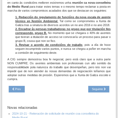
en canto ás condicións melloren esixiremos unha
reunión ca nova conselleira
do Medio Rural
para tratar estes temas e o mesmo tempo reclamar a posta en
marcha de varios compromisos acadados dos que se destacan os seguintes:
1. Redacción do regulamento de funcións da nova escala de axente
técnico en Xestión Ambiental
.
Tal como se comprometeu a Xunta de
Galiza tras a sinatura de diversos acordos un no ano 2016 e no ano 2018.
2. Encadrar ás persoas traballadoras no grupo que por titulación lles
corresponde, grupo B.
No momento que se chegara o 40% de axentes
que tiveran a titulación de acceso se convocaría un proceso para pasar o
grupo B, cousa que non se fixo.
3. Revisar o acordo de condicións de traballo
, pois a día de hoxe
seguen incumprindo varios puntos, e nunca se chegou a poñer en marcha
a comisión de seguimento deste.
A CIG sempre demostrou boa fe negocial, pero está claro que a outra parte
NON CUMPRE. Os axentes ambientais son profesionais cun alto sentido da
responsabilidade pola natureza do traballo que desempeñan, pero isto non vai
impedir que de non atender ás nosas demandas de negociación teñamos que
adoptar outras medidas de presión. Esperemos que a Xunta de Galiza escoite e
cumpra.
Prev
Seguinte
Novas relacionadas
2024-10-21 - Reiteración de solicitude de reunión coa conselleira do
Medio Rural