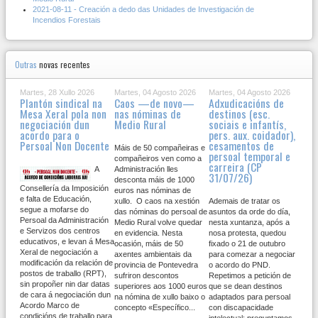
2021-08-11 - Creación a dedo das Unidades de Investigación de
Incendios Forestais
Outras
novas recentes
Martes, 28 Xullo 2026
Martes, 04 Agosto 2026
Martes, 04 Agosto 2026
Plantón sindical na
Caos —de novo—
Adxudicacións de
Mesa Xeral pola non
nas nóminas de
destinos (esc.
negociación dun
Medio Rural
sociais e infantís,
acordo para o
pers. aux. coidador),
Persoal Non Docente
cesamentos de
Máis de 50 compañeiras e
persoal temporal e
compañeiros ven como a
carreira (CP
A
Administración lles
31/07/26)
desconta máis de 1000
Consellería da Imposición
euros nas nóminas de
e falta de Educación,
xullo. O caos na xestión
Ademais de tratar os
segue a mofarse do
das nóminas do persoal de
asuntos da orde do día,
Persoal da Administración
Medio Rural volve quedar
nesta xuntanza, após a
e Servizos dos centros
en evidencia. Nesta
nosa protesta, quedou
educativos, e levan á Mesa
ocasión, máis de 50
fixado o 21 de outubro
Xeral de negociación a
axentes ambientais da
para comezar a negociar
modificación da relación de
provincia de Pontevedra
o acordo do PND.
postos de traballo (RPT),
sufriron descontos
Repetimos a petición de
sin propoñer nin dar datas
superiores aos 1000 euros
que se dean destinos
de cara á negociación dun
na nómina de xullo baixo o
adaptados para persoal
Acordo Marco de
concepto «Específico...
con discapacidade
condicións de traballo para
intelectual; preguntamos