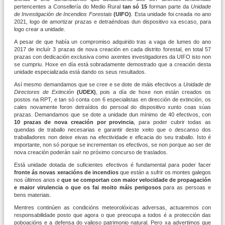
pertencentes a Consellería do Medio Rural
tan só 15
forman parte da
Unidade
de Investigación de Incendios Forestais
(UIFO)
. Esta unidade foi creada no ano
2021, logo de amortizar prazas e detraéndoas dun dispositivo xa escaso, para
logo crear a unidade.
A pesar de que había un compromiso adquirido tras a vaga de lumes do ano
2017 de incluír 3 prazas de nova creación en cada distrito forestal, en total 57
prazas con dedicación exclusiva como axentes investigadores da UIFO isto non
se cumpriu. Hoxe en día está sobradamente demostrado que a creación desta
unidade especializada está dando os seus resultados.
Así mesmo demandamos que se cree e se dote de máis efectivos a
Unidade de
Directores de Extinción
(UDEX)
, pois a día de hoxe non están creados os
postos na RPT, e tan só conta con 6 especialistas en dirección de extinción, os
cales novamente foron detraídos do persoal do dispositivo xunto coas súas
prazas. Demandamos que se dote a unidade dun mínimo de 40 efectivos, con
10 prazas de nova creación por provincia
, para poder cubrir todas as
quendas de traballo necesarias e garantir deste xeito que o descanso dos
traballadores non deixe eivas na efectividade e eficacia do seu traballo. Isto é
importante, non só porque se incrementan os efectivos, se non porque ao ser de
nova creación poderán saír no próximo concurso de traslados.
Está unidade dotada de suficientes efectivos é fundamental para poder facer
fronte ás novas xeracións de incendios
que están a sufrir os montes galegos
nos últimos anos e
que se comportan con maior velocidade de propagación
e maior virulencia o que os fai moito máis perigosos
para as persoas e
bens materiais.
Mentres continúen as condicións meteorolóxicas adversas, actuaremos con
responsabilidade posto que agora o que preocupa a todos é a protección das
poboacións e a defensa do valioso patrimonio natural. Pero xa advertimos que