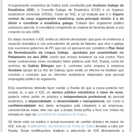
A organización estatística de Galiza está constituída polo
Instituto Galego de
Estatística
(
IGE
), o Consello Galego de Estatística (CGE) e os órganos
estatísticos sectoriais (OESs). Canto ao IGE, a Lei estipula que é o
órgano
central da nosa organización estatística, cuxa principal misión é a de
dirixir e coordinar a estatística galega
. Trátase dun organismo público
autónomo adscrito á consellaría competente en materia de facenda dende a súa
creación no ano 1988.
En datas recentes o IGE emitía un informe devastador que puxo en evidencia a
situación dramática e sen precedentes de perda de falantes que vive o galego
tras sucesivos gobernos do PP, que non só ignoraron por completo o
Plan Xeral
de Normalización da Lingua Galega aprobado por unanimidade no
Parlamento no ano 2004
, senón que incluso lexislaron na súa contra. Para
tentar contrarrestar estes resultados feitos públicos polo IGE, Rueda, como bo
activista de
Galicia Bilingüe
que é, contratou unha enquisa á empresa
Sondaxe
(grupo de La Voz de Galicia), quen emitiu un informe
«
á medida
»
que
concluíu o contrario que os informes estatísticos elaborados polo persoal
empregado público do organismo.
Esta experiencia debeulle facer cavilar a Rueda de que a cousa podería non
acabar aí, e que o IGE, un
servizo público estratéxico e clave de noso
,
podería volver poñer en práctica a
independencia profesional
do persoal
estatístico, a
imparcialidade
, a
obxectividade
e
transparencia
, así como a
confidencialidade
dos datos achegados pola cidadanía e as empresas;
características todas elas nas que a propia Xunta poñía o foco con motivo da
entrada en vigor da
Lei 6/2024 de estatística de Galiza
.
Só deste xeito se explica o actual escenario de cambio drástico de status do
IGE, tras as
modificacións da estrutura da Xunta de Galiza
levadas a cabo por
Rueda. Estas modificacións implican a adscrición do IGE directamente a