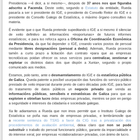
Presidencia —é dicir, a si mesmo—, despois de
37 anos nos que figuraba
adscrito a Facenda
. Deste xeito, segundo o
Estatuto
da entidade, Rueda
pasaría a ser o presidente do IGE, o presidente do Consello Reitor do IGE e o
presidente do Consello Galego de Estatística, o máximo órgano consultivo na
materia.
É evidente que o que Rueda pretende supeditando o IGE a si mesmo é silenciar
de xeito definitivo as informacións
«
inoportunas
»
de futuros informes
estatísticos; e para iso reforza agora a
Oficina de Coordinación Económica
da Presidencia
, da que fai depender o IGE, creando varios postos de persoal
mediante l
ibres designacións (persoal a dedo)
. Ademais, Rueda proxecta
tamén a curto prazo a licitación dun contrato
«
para que as empresas
tecnolóxicas poidan ofrecer os seus servizos para
centralizar, xestionar e
explotar
os distintos datos dos que dispón a Xunta
»
, segundo o propio
comunicado aos medios.
Estamos, polo tanto, ante o
desmantelamento
do IGE e da
estatística
pública
de
Galiza
. Queda patente a posíbel usurpación das funcións do servizo público
prestado de xeito imparcial durante preto de catro décadas polo IGE, para facer
do tratamento de datos públicos un
negocio
privado
que venda as
informacións
públicas
,
sensíbeis
e
estratéxicas
de
Galiza
para que as
exploten
e
obteñan
lucro
delas empresas privadas, mentres se pon en perigo
a seguridade e intereses da cidadanía e sociedade galegas.
Xa lle adiantamos a Rueda que non imos permitir que o Instituto Galego de
Estatística se poña nas mans de empresas privadas, e lembrámoslle que
a
recente sentenza do TSXG a favor da CIG tras a privatización dos
procedementos de avaliación ambiental
, deixa claro que
non se pode
substituír
o traballo do persoal funcionario público, garante da imparcialidade e
do interese xeral, por empresas
«
colaboradoras
»
privadas, con ánimo de lucro.