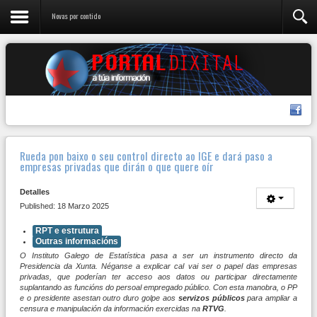
Novas por contido
Rueda pon baixo o seu control directo ao IGE e dará paso a
empresas privadas que dirán o que quere oír
Detalles
Published: 18 Marzo 2025
RPT e estrutura
Outras informacións
O Instituto Galego de Estatística pasa a ser un instrumento directo da
Presidencia da Xunta. Néganse a explicar cal vai ser o papel das empresas
privadas, que poderían ter acceso aos datos ou participar directamente
suplantando as funcións do persoal empregado público. Con esta manobra, o PP
e o presidente asestan outro duro golpe aos
servizos públicos
para ampliar a
censura e manipulación da información exercidas na
RTVG
.