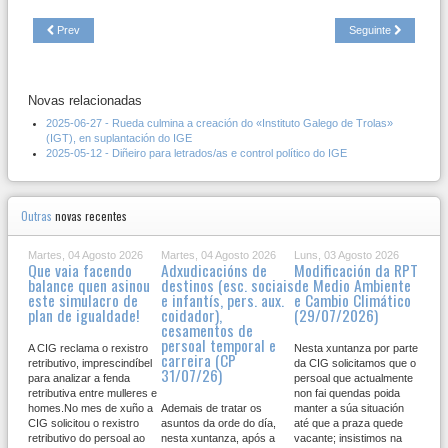
Prev
Seguinte
Novas relacionadas
2025-06-27 - Rueda culmina a creación do «Instituto Galego de Trolas»
(IGT), en suplantación do IGE
2025-05-12 - Diñeiro para letrados/as e control político do IGE
Outras
novas recentes
Martes, 04 Agosto 2026
Martes, 04 Agosto 2026
Luns, 03 Agosto 2026
Que vaia facendo
Adxudicacións de
Modificación da RPT
balance quen asinou
destinos (esc. sociais
de Medio Ambiente
este simulacro de
e infantís, pers. aux.
e Cambio Climático
plan de igualdade!
coidador),
(29/07/2026)
cesamentos de
persoal temporal e
A CIG reclama o rexistro
Nesta xuntanza por parte
carreira (CP
retributivo, imprescindíbel
da CIG solicitamos que o
31/07/26)
para analizar a fenda
persoal que actualmente
retributiva entre mulleres e
non fai quendas poida
homes.No mes de xuño a
Ademais de tratar os
manter a súa situación
CIG solicitou o rexistro
asuntos da orde do día,
até que a praza quede
retributivo do persoal ao
nesta xuntanza, após a
vacante; insistimos na