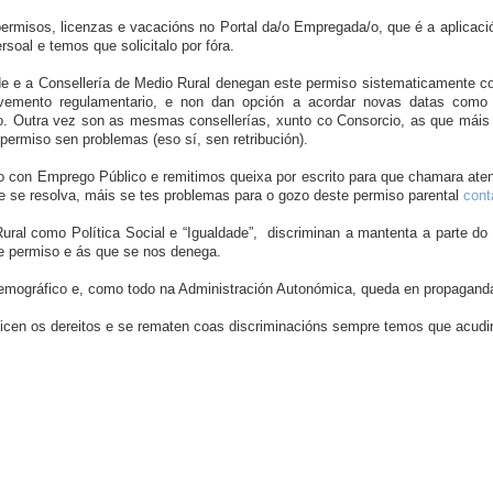
permisos, licenzas e vacacións no Portal da/o Empregada/o, que é a aplicació
soal e temos que solicitalo por fóra.
ade e a Consellería de Medio Rural denegan este permiso sistematicamente con
lvemento regulamentario, e non dan opción a acordar novas datas como
o. Outra vez son as mesmas consellerías, xunto co Consorcio, as que máis
ermiso sen problemas (eso sí, sen retribución).
con Emprego Público e remitimos queixa por escrito para que chamara atenc
e se resolva, máis se tes problemas para o gozo deste permiso parental
cont
ural como Política Social e “Igualdade”, discriminan a mantenta a parte do 
e permiso e ás que se nos denega.
emográfico e, como todo na Administración Autonómica, queda en propaganda
icen os dereitos e se rematen coas discriminacións sempre temos que acudir 