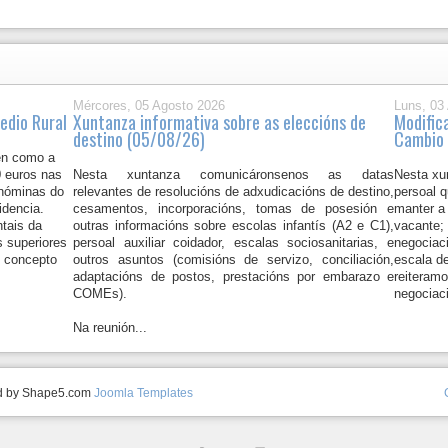
Mércores, 05 Agosto 2026
Luns, 03
dio Rural
Xuntanza informativa sobre as eleccións de
Modific
destino (05/08/26)
Cambio 
en como a
0 euros nas
Nesta xuntanza comunicáronsenos as datas
Nesta xu
 nóminas do
relevantes de resolucións de adxudicacións de destino,
persoal 
idencia.
cesamentos, incorporacións, tomas de posesión e
manter a
tais da
outras informacións sobre escolas infantís (A2 e C1),
vacante; 
s superiores
persoal auxiliar coidador, escalas sociosanitarias, e
negociaci
o concepto
outros asuntos (comisións de servizo, conciliación,
escala de
adaptacións de postos, prestacións por embarazo e
reiteramo
COMEs).
negociac
Na reunión...
ed by Shape5.com
Joomla Templates