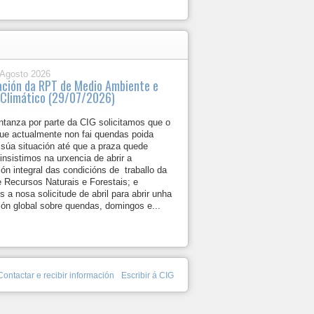
 Agosto 2026
ación da RPT de Medio Ambiente e
Climático (29/07/2026)
ntanza por parte da CIG solicitamos que o
que actualmente non fai quendas poida
 súa situación até que a praza quede
insistimos na urxencia de abrir a
ón integral das condicións de traballo da
 Recursos Naturais e Forestais; e
s a nosa solicitude de abril para abrir unha
ión global sobre quendas, domingos e...
Contactar e recibir información
Escribir á CIG