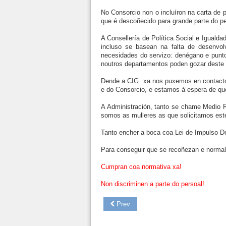
No Consorcio non o incluíron na carta de 
que é descoñecido para grande parte do per
A Consellería de Política Social e Iguald
incluso se basean na falta de desenvo
necesidades do servizo: denégano e punt
noutros departamentos poden gozar deste p
Dende a CIG xa nos puxemos en contacto 
e do Consorcio, e estamos á espera de qu
A Administración, tanto se chame Medio R
somos as mulleres as que solicitamos est
Tanto encher a boca coa Lei de Impulso D
Para conseguir que se recoñezan e normal
Cumpran coa normativa xa!
Non discriminen a parte do persoal!
Prev