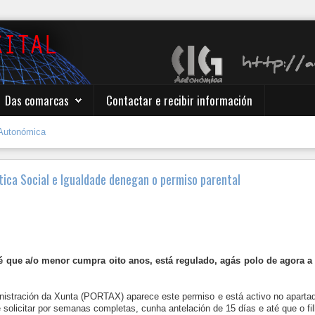
Das comarcas
Contactar e recibir información
Autonómica
ítica Social e Igualdade denegan o permiso parental
 que a/o menor cumpra oito anos, está regulado, agás polo de agora a s
nistración da Xunta (PORTAX) aparece este permiso e está activo no apartado
solicitar por semanas completas, cunha antelación de 15 días e até que o fil