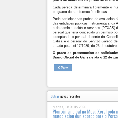
prazo de matrícula da proba de avaliac
Cada persoa determinará libremente o núme
programa de autoformación elixidas.
Pode participar nas probas de avaliación
das entidades públicas instrumentais, da A
e de administración e servizos (PTXAS) da
persoal que teña concedido un permiso por 
exceptuado o persoal docente da Consell
Galiza e o persoal do Servizo Galego de
creada pola Lei 17/1989, do 23 de outubro
O prazo de presentación de solicitude
Diario Oficial de Galiza e ata o 12 de x
Prev
Outras
novas recentes
Martes, 28 Xullo 2026
Plantón sindical na Mesa Xeral pola 
negociación dun acordo para o Perso