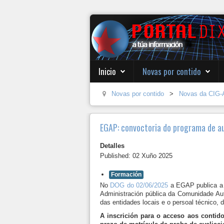
Inicio
Novas por contido
Novas por contido
>
Novas da CIG-
EGAP: convoctoria do programa de a
Detalles
Published: 02 Xuño 2025
Formación
No
DOG do 02/06/2025
a EGAP publica a 
Administración pública da Comunidade Autó
das entidades locais e o persoal técnico,
A inscrición para o acceso aos contido