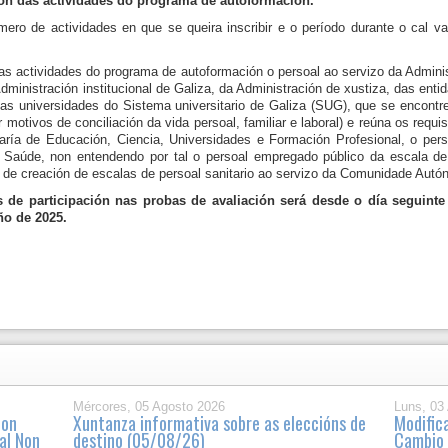
ión das actividades do programa de autoformación.
ro de actividades en que se queira inscribir e o período durante o cal vai
 das actividades do programa de autoformación o persoal ao servizo da Admin
dministración institucional de Galiza, da Administración de xustiza, das entid
s universidades do Sistema universitario de Galiza (SUG), que se encontre 
motivos de conciliación da vida persoal, familiar e laboral) e reúna os requi
aría de Educación, Ciencia, Universidades e Formación Profesional, o pers
 Saúde, non entendendo por tal o persoal empregado público da escala de s
, de creación de escalas de persoal sanitario ao servizo da Comunidade Autó
s de participación nas probas de avaliación será desde o día seguinte
uño de 2025.
Mércores, 05 Agosto 2026
Luns, 03
non
Xuntanza informativa sobre as eleccións de
Modific
al Non
destino (05/08/26)
Cambio 