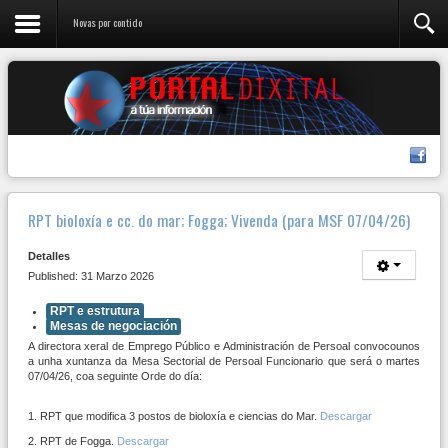
Novas por contido
RPT bioloxía e cc. do mar; Fogga; Vivenda (para MSF 07/04/26)
Detalles
Published: 31 Marzo 2026
RPT e estrutura
Mesas de negociación
A directora xeral de Emprego Público e Administración de Persoal convocounos
a unha xuntanza da Mesa Sectorial de Persoal Funcionario que será o martes
07/04/26, coa seguinte Orde do día:
1. RPT que modifica 3 postos de bioloxía e ciencias do Mar.
Descargar
2. RPT de Fogga.
Descargar