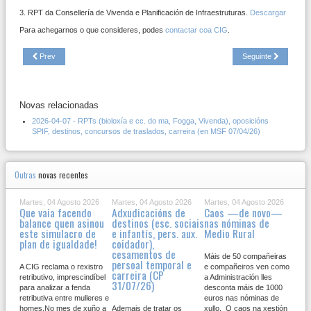
3. RPT da Consellería de Vivenda e Planificación de Infraestruturas.
Descargar
Para achegarnos o que consideres, podes
contactar coa CIG
.
Prev
Seguinte
Novas relacionadas
2026-04-07 - RPTs (bioloxía e cc. do ma, Fogga, Vivenda), oposicións
SPIF, destinos, concursos de traslados, carreira (en MSF 07/04/26)
Outras
novas recentes
Martes, 04 Agosto 2026
Martes, 04 Agosto 2026
Martes, 04 Agosto 2026
Que vaia facendo
Adxudicacións de
Caos —de novo—
balance quen asinou
destinos (esc. sociais
nas nóminas de
este simulacro de
e infantís, pers. aux.
Medio Rural
plan de igualdade!
coidador),
cesamentos de
Máis de 50 compañeiras
persoal temporal e
A CIG reclama o rexistro
e compañeiros ven como
carreira (CP
retributivo, imprescindíbel
a Administración lles
31/07/26)
para analizar a fenda
desconta máis de 1000
retributiva entre mulleres e
euros nas nóminas de
homes.No mes de xuño a
Ademais de tratar os
xullo. O caos na xestión