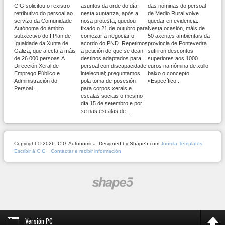
CIG solicitou o rexistro
asuntos da orde do día,
das nóminas do persoal
retributivo do persoal ao
nesta xuntanza, após a
de Medio Rural volve
servizo da Comunidade
nosa protesta, quedou
quedar en evidencia.
Autónoma do ámbito
fixado o 21 de outubro para
Nesta ocasión, máis de
subxectivo do I Plan de
comezar a negociar o
50 axentes ambientais da
Igualdade da Xunta de
acordo do PND. Repetimos
provincia de Pontevedra
Galiza, que afecta a máis
a petición de que se dean
sufriron descontos
de 26.000 persoas.A
destinos adaptados para
superiores aos 1000
Dirección Xeral de
persoal con discapacidade
euros na nómina de xullo
Emprego Público e
intelectual; preguntamos
baixo o concepto
Administración do
pola toma de posesión
«Específico...
Persoal...
para corpos xerais e
escalas sociais o mesmo
día 15 de setembro e por
se nas escalas de...
Copyright © 2026. CIG-Autonomica. Designed by Shape5.com
Joomla Templates
Escribir á CIG
Contactar e recibir información
Versión PC