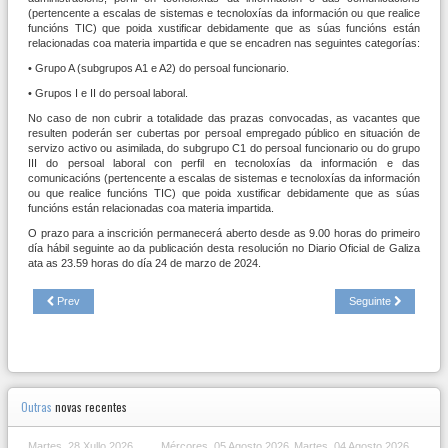
(pertencente a escalas de sistemas e tecnoloxías da información ou que realice
funcións TIC) que poida xustificar debidamente que as súas funcións están
relacionadas coa materia impartida e que se encadren nas seguintes categorías:
• Grupo A (subgrupos A1 e A2) do persoal funcionario.
• Grupos I e II do persoal laboral.
No caso de non cubrir a totalidade das prazas convocadas, as vacantes que
resulten poderán ser cubertas por persoal empregado público en situación de
servizo activo ou asimilada, do subgrupo C1 do persoal funcionario ou do grupo
III do persoal laboral con perfil en tecnoloxías da información e das
comunicacións (pertencente a escalas de sistemas e tecnoloxías da información
ou que realice funcións TIC) que poida xustificar debidamente que as súas
funcións están relacionadas coa materia impartida.
O prazo para a inscrición permanecerá aberto desde as 9.00 horas do primeiro
día hábil seguinte ao da publicación desta resolución no Diario Oficial de Galiza
ata as 23.59 horas do día 24 de marzo de 2024.
Prev
Seguinte
Outras
novas recentes
Martes, 28 Xullo 2026
Mércores, 05 Agosto 2026
Martes, 04 Agosto 2026