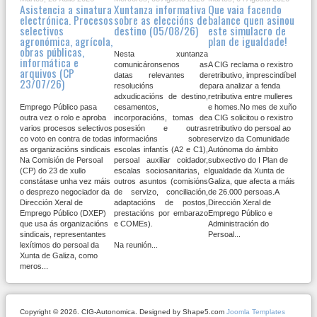
Asistencia a sinatura
Xuntanza informativa
Que vaia facendo
electrónica. Procesos
sobre as eleccións de
balance quen asinou
selectivos
destino (05/08/26)
este simulacro de
agronómica, agrícola,
plan de igualdade!
obras públicas,
Nesta xuntanza
informática e
comunicáronsenos as
A CIG reclama o rexistro
arquivos (CP
datas relevantes de
retributivo, imprescindíbel
23/07/26)
resolucións de
para analizar a fenda
adxudicacións de destino,
retributiva entre mulleres
Emprego Público pasa
cesamentos,
e homes.No mes de xuño
outra vez o rolo e aproba
incorporacións, tomas de
a CIG solicitou o rexistro
varios procesos selectivos
posesión e outras
retributivo do persoal ao
co voto en contra de todas
informacións sobre
servizo da Comunidade
as organizacións sindicais
escolas infantís (A2 e C1),
Autónoma do ámbito
Na Comisión de Persoal
persoal auxiliar coidador,
subxectivo do I Plan de
(CP) do 23 de xullo
escalas sociosanitarias, e
Igualdade da Xunta de
constátase unha vez máis
outros asuntos (comisións
Galiza, que afecta a máis
o desprezo negociador da
de servizo, conciliación,
de 26.000 persoas.A
Dirección Xeral de
adaptacións de postos,
Dirección Xeral de
Emprego Público (DXEP)
prestacións por embarazo
Emprego Público e
que usa ás organizacións
e COMEs).
Administración do
sindicais, representantes
Persoal...
lexítimos do persoal da
Na reunión...
Xunta de Galiza, como
meros...
Copyright © 2026. CIG-Autonomica. Designed by Shape5.com
Joomla Templates