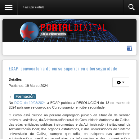
Novas por contido
EGAP: convocatoria do curso superior en ciberseguridade
Detalles
Published: 19 Marzo 2024
Formación
No
DOG do 19/03/2024
a EGAP publica a RESOLUCIÓN do 13 de marzo de
2024 pola que se convoca o Curso superior en ciberseguridade.
O curso está dirixido ao persoal empregado público en situación de servizo
activo ou asimilada, da Administración xeral da Comunidade Autónoma de Galiza,
das súas entidades públicas instrumentais e da Administración institucional; da
Administración local; dos órganos estatutarios, e das universidades do Sistema
universitario de Galiza, sempre que teña, en calquera das anteriores
administracións, perfil en tecnoloxías da información e das comunicacións