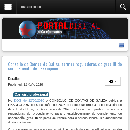
Novas por contido
Consello de Contas de Galiza: normas reguladoras do grao III do
complemento de desempeño
Detalles
Published: 12 Xuño 2026
Carreira profesional
No
DOG do 12/06/2026
o CONSELLO DE CONTAS DE GALIZA publica a
RESOLUCIÓN do 5 de xuño de 2026 pola que se ordena a publicación do
Acordo do Pleno, do 4 de xuño de 2026, polo que se aproban as normas
reguladoras do procedemento para o establecemento do complemento de
desempeño (grao III) do posto de traballo para o persoal laboral fixo dependente
desta institución.
O procedemento para o acceso ao réxime transitorio e extraordinario de carreira