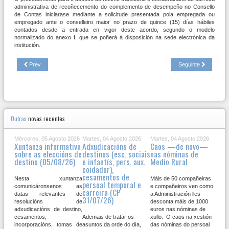
administrativa de recoñecemento do complemento de desempeño no Consello
de Contas iniciarase mediante a solicitude presentada pola empregada ou
empregado ante o conselleiro maior no prazo de quince (15) días hábiles
contados desde a entrada en vigor deste acordo, segundo o modelo
normalizado do anexo I, que se poñerá á disposición na sede electrónica da
institución.
Prev
Seguinte
Outras
novas recentes
Mércores, 05 Agosto 2026
Martes, 04 Agosto 2026
Martes, 04 Agosto 2026
Xuntanza informativa
Adxudicacións de
Caos —de novo—
sobre as eleccións de
destinos (esc. sociais
nas nóminas de
destino (05/08/26)
e infantís, pers. aux.
Medio Rural
coidador),
cesamentos de
Nesta xuntanza
Máis de 50 compañeiras
persoal temporal e
comunicáronsenos as
e compañeiros ven como
carreira (CP
datas relevantes de
a Administración lles
31/07/26)
resolucións de
desconta máis de 1000
adxudicacións de destino,
euros nas nóminas de
cesamentos,
Ademais de tratar os
xullo. O caos na xestión
incorporacións, tomas de
asuntos da orde do día,
das nóminas do persoal