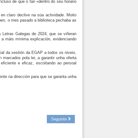
luso de que o fan «dentro do seu horario
n claro declive na súa actividade. Moito
ben, o mes pasado a biblioteca pechaba as
s Letras Galegas de 2024, que se viñeran
n a máis mínima explicación, evidenciando
ial da xestión da EGAP a todos os niveis,
 marcados pola lei, a garantir unha oferta
eficiente e eficaz, escoitando ao persoal
ente na dirección para que se garanta unha
Seguinte