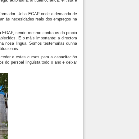
, autoritaria, antidemocrática, elitista e
al formador. Unha EGAP onde a demanda de
tan ás necesidades reais dos empregos na
da EGAP, senón mesmo contra os da propia
lecidos. E o máis importante: a directora
n na nosa lingua. Somos testemuñas dunha
itucionais.
acceder a estes cursos para a capacitación
os do persoal lingüista todo o ano e deixar