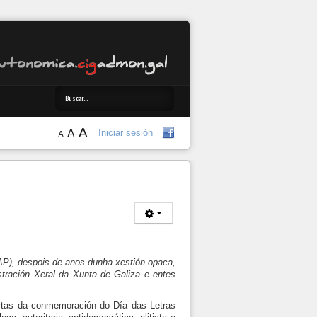
A
A
Iniciar sesión
A
GAP), despois de anos dunha xestión opaca,
tración Xeral da Xunta de Galiza e entes
ortas da conmemoración do Día das Letras