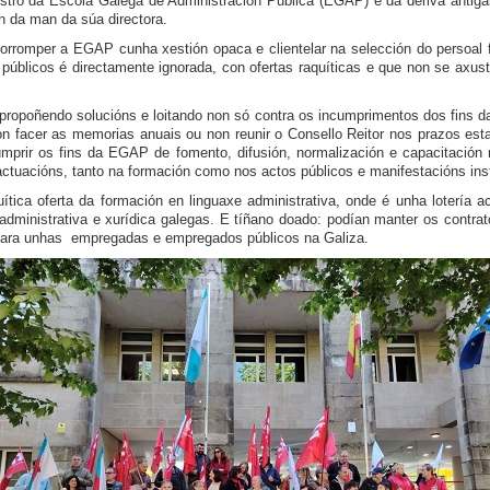
tro da Escola Galega de Administración Pública (EGAP) e da deriva antigalega
ión da man da súa directora.
a corromper a EGAP cunha xestión opaca e clientelar na selección do perso
úblicos é directamente ignorada, con ofertas raquíticas e que non se axus
opoñendo solucións e loitando non só contra os incumprimentos dos fins 
 facer as memorias anuais ou non reunir o Consello Reitor nos prazos estab
umprir os fins da EGAP de fomento, difusión, normalización e capacitació
actuacións, tanto na formación como nos actos públicos e manifestacións inst
ítica oferta da formación en linguaxe administrativa, onde é unha lotería 
, administrativa e xurídica galegas. E tíñano doado: podían manter os contrat
 para unhas empregadas e empregados públicos na Galiza.