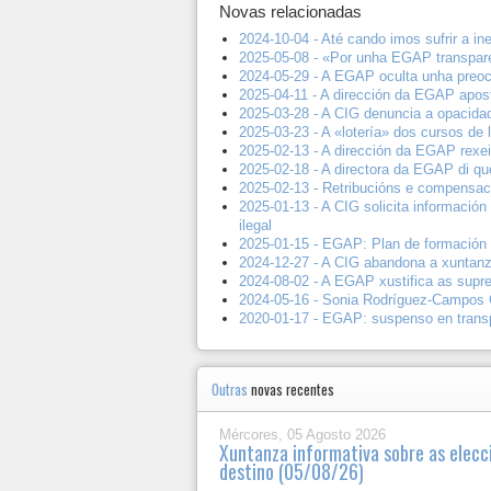
Novas relacionadas
2024-10-04 - Até cando imos sufrir a i
2025-05-08 - «Por unha EGAP transpare
2024-05-29 - A EGAP oculta unha preoc
2025-04-11 - A dirección da EGAP apost
2025-03-28 - A CIG denuncia a opacidad
2025-03-23 - A «lotería» dos cursos de
2025-02-13 - A dirección da EGAP rexei
2025-02-18 - A directora da EGAP di qu
2025-02-13 - Retribucións e compensa
2025-01-13 - A CIG solicita informaci
ilegal
2025-01-15 - EGAP: Plan de formación 
2024-12-27 - A CIG abandona a xuntanz
2024-08-02 - A EGAP xustifica as supre
2024-05-16 - Sonia Rodríguez-Campos 
2020-01-17 - EGAP: suspenso en trans
Outras
novas recentes
Mércores, 05 Agosto 2026
Xuntanza informativa sobre as elecc
destino (05/08/26)