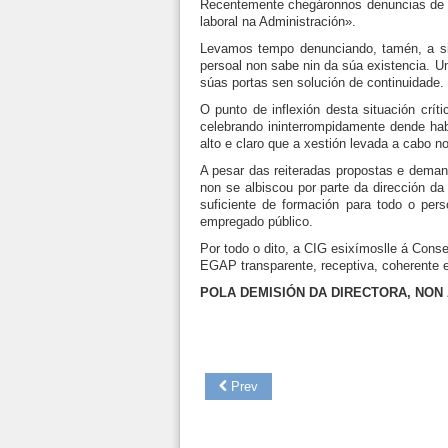
Recentemente chegáronnos denuncias de q
laboral na Administración».
Levamos tempo denunciando, tamén, a sit
persoal non sabe nin da súa existencia. 
súas portas sen solución de continuidade.
O punto de inflexión desta situación cr
celebrando ininterrompidamente dende hab
alto e claro que a xestión levada a cabo n
A pesar das reiteradas propostas e deman
non se albiscou por parte da dirección da
suficiente de formación para todo o pers
empregado público.
Por todo o dito, a CIG esixímoslle á Cons
EGAP transparente, receptiva, coherente e
POLA DEMISIÓN DA DIRECTORA, NON
Prev