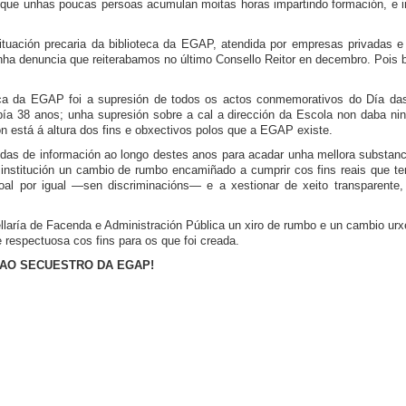
ue unhas poucas persoas acumulan moitas horas impartindo formación, e inc
uación precaria da biblioteca da EGAP, atendida por empresas privadas e e
Unha denuncia que reiterabamos no último Consello Reitor en decembro. Pois 
ítica da EGAP foi a supresión de todos os actos conmemorativos do Día da
ía 38 anos; unha supresión sobre a cal a dirección da Escola non daba ni
on está á altura dos fins e obxectivos polos que a EGAP existe.
das de información ao longo destes anos para acadar unha mellora substanc
 institución un cambio de rumbo encamiñado a cumprir cos fins reais que ten
oal por igual —sen discriminacións— e a xestionar de xeito transparente, 
ellaría de Facenda e Administración Pública un xiro de rumbo e un cambio urx
 respectuosa cos fins para os que foi creada.
 AO SECUESTRO DA EGAP!