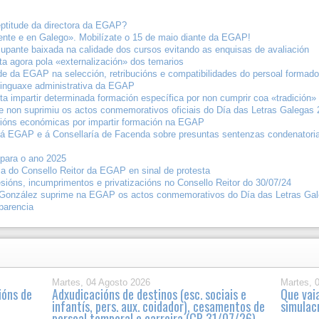
neptitude da directora da EGAP?
nte e en Galego». Mobilízate o 15 de maio diante da EGAP!
upante baixada na calidade dos cursos evitando as enquisas de avaliación
a agora pola «externalización» dos temarios
e da EGAP na selección, retribucións e compatibilidades do persoal formado
 linguaxe administrativa da EGAP
ta impartir determinada formación específica por non cumprir coa «tradición»
e non suprimiu os actos conmemorativos oficiais do Día das Letras Galegas 
cións económicas por impartir formación na EGAP
ón á EGAP e á Consellaría de Facenda sobre presuntas sentenzas condenatori
para o ano 2025
a do Consello Reitor da EGAP en sinal de protesta
sións, incumprimentos e privatizacións no Consello Reitor do 30/07/24
González suprime na EGAP os actos conmemorativos do Día das Letras Gale
parencia
Martes, 04 Agosto 2026
Martes, 
ións de
Adxudicacións de destinos (esc. sociais e
Que vai
infantís, pers. aux. coidador), cesamentos de
simulac
persoal temporal e carreira (CP 31/07/26)