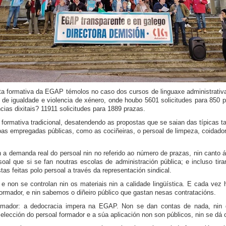
a formativa da EGAP témolos no caso dos cursos de linguaxe administrativa
de igualdade e violencia de xénero, onde houbo 5601 solicitudes para 850 
as dixitais? 11911 solicitudes para 1889 prazas.
rmativa tradicional, desatendendo as propostas que se saian das típicas tare
rsoas empregadas públicas, como as cociñeiras, o persoal de limpeza, coidado
 a demanda real do persoal nin no referido ao número de prazas, nin canto 
oal que si se fan noutras escolas de administración pública; e incluso tira
as feitas polo persoal a través da representación sindical.
 e non se controlan nin os materiais nin a calidade lingüística. E cada ve
 formador, e nin sabemos o diñeiro público que gastan nesas contratacións.
rmador: a dedocracia impera na EGAP. Non se dan contas de nada, nin 
selección do persoal formador e a súa aplicación non son públicos, nin se dá 