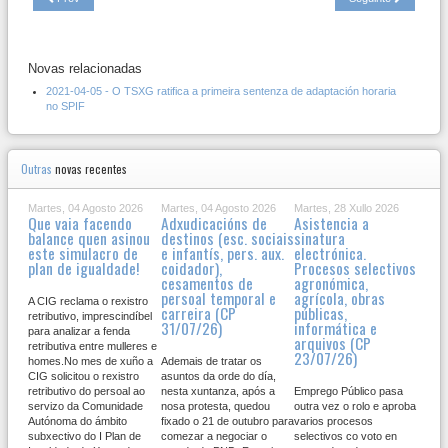
Novas relacionadas
2021-04-05 - O TSXG ratifica a primeira sentenza de adaptación horaria
no SPIF
Outras
novas recentes
Martes, 04 Agosto 2026
Martes, 04 Agosto 2026
Martes, 28 Xullo 2026
Que vaia facendo
Adxudicacións de
Asistencia a
balance quen asinou
destinos (esc. sociais
sinatura
este simulacro de
e infantís, pers. aux.
electrónica.
plan de igualdade!
coidador),
Procesos selectivos
cesamentos de
agronómica,
persoal temporal e
agrícola, obras
A CIG reclama o rexistro
carreira (CP
públicas,
retributivo, imprescindíbel
31/07/26)
informática e
para analizar a fenda
arquivos (CP
retributiva entre mulleres e
23/07/26)
homes.No mes de xuño a
Ademais de tratar os
CIG solicitou o rexistro
asuntos da orde do día,
retributivo do persoal ao
nesta xuntanza, após a
Emprego Público pasa
servizo da Comunidade
nosa protesta, quedou
outra vez o rolo e aproba
Autónoma do ámbito
fixado o 21 de outubro para
varios procesos
subxectivo do I Plan de
comezar a negociar o
selectivos co voto en