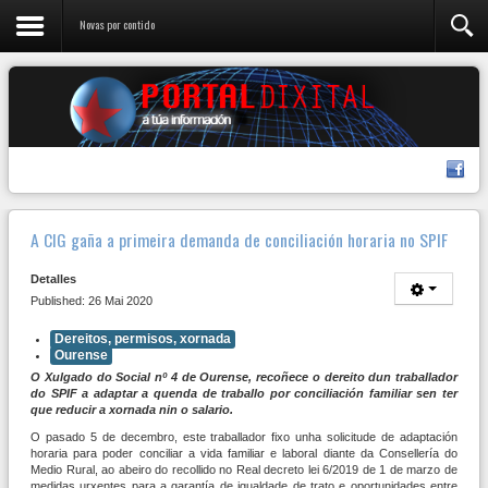
Novas por contido
A CIG gaña a primeira demanda de conciliación horaria no SPIF
Detalles
Published: 26 Mai 2020
Dereitos, permisos, xornada
Ourense
O Xulgado do Social nº 4 de Ourense, recoñece o dereito dun traballador
do SPIF a adaptar a quenda de traballo por conciliación familiar sen ter
que reducir a xornada nin o salario.
O pasado 5 de decembro, este traballador fixo unha solicitude de adaptación
horaria para poder conciliar a vida familiar e laboral diante da Consellería do
Medio Rural, ao abeiro do recollido no Real decreto lei 6/2019 de 1 de marzo de
medidas urxentes para a garantía de igualdade de trato e oportunidades entre