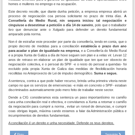
homes e mulleres no emprego e na ocupación.
Este decreto recolle, que diante dunha petición, a empresa empresa abrirá un
proceso de negociación coa persoa solicitante no prazo de trinta días.
A
Consellería do Medio Rural, nin sequera iniciou tal negociación e
cinguiuse a desestimar a petición o día 14 de xaneiro
, polo que o traballador
tivo que denunciar ante o Xulgado para defender un dereito fundamental
amparado pola norma.
Non é de estrañar este proceder por parte da consellería, tendo en conta, que o
propio decreto de medidas para a conciliación
establecía o prazo dun ano
para acadar o plan de igualdade na empresa
, e a Consellería do Medio Rural
e a propia Xunta de Galiza a día de hoxe seguen sen plan e a velas vir. Levan 12
anos de retraso en elaborar un plan de igualdade que ten que ser obxecto de
negociación colectiva, e o persoal do SPIF -e o resto do persoal a quendas- foi
excluido pola propia Xunta de Galiza das medidas de flexibilización horaria
recollidas no Anteproxecto de Lei de impulso demográfico.
Suma e segue.
A sentenza, contra a que pode haber recurso, brinda unha primeira vitoria neste
campo no que os servizos de emerxencias -e máis en concreto o SPIF- estaban
discriminados automaticamente polo mero feito de traballar neste sector.
Dende a CIG consideramos esta sentenza un paso importantísimo no camiño
cara unha conciliación real e efectiva, e convidamos a Xunta a retomar o camiño
da negociación para cumprir a norma , evitar un ronsel de denuncias, e cumprir
coas obrigas legais, máxima cando estamos a falar da Administración pública e
incumprimentos de dereitos fundamentais.
A conciliación é un dereito e unha necesidade. Defende os teus dereitos.
Prev
Seguinte