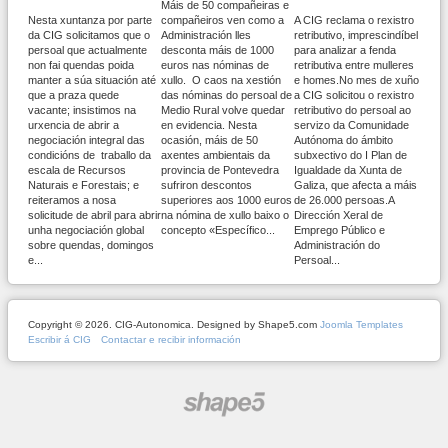
Máis de 50 compañeiras e
Nesta xuntanza por parte
compañeiros ven como a
A CIG reclama o rexistro
da CIG solicitamos que o
Administración lles
retributivo, imprescindíbel
persoal que actualmente
desconta máis de 1000
para analizar a fenda
non fai quendas poida
euros nas nóminas de
retributiva entre mulleres
manter a súa situación até
xullo. O caos na xestión
e homes.No mes de xuño
que a praza quede
das nóminas do persoal de
a CIG solicitou o rexistro
vacante; insistimos na
Medio Rural volve quedar
retributivo do persoal ao
urxencia de abrir a
en evidencia. Nesta
servizo da Comunidade
negociación integral das
ocasión, máis de 50
Autónoma do ámbito
condicións de traballo da
axentes ambientais da
subxectivo do I Plan de
escala de Recursos
provincia de Pontevedra
Igualdade da Xunta de
Naturais e Forestais; e
sufriron descontos
Galiza, que afecta a máis
reiteramos a nosa
superiores aos 1000 euros
de 26.000 persoas.A
solicitude de abril para abrir
na nómina de xullo baixo o
Dirección Xeral de
unha negociación global
concepto «Específico...
Emprego Público e
sobre quendas, domingos
Administración do
e...
Persoal...
Copyright © 2026. CIG-Autonomica. Designed by Shape5.com
Joomla Templates
Escribir á CIG
Contactar e recibir información