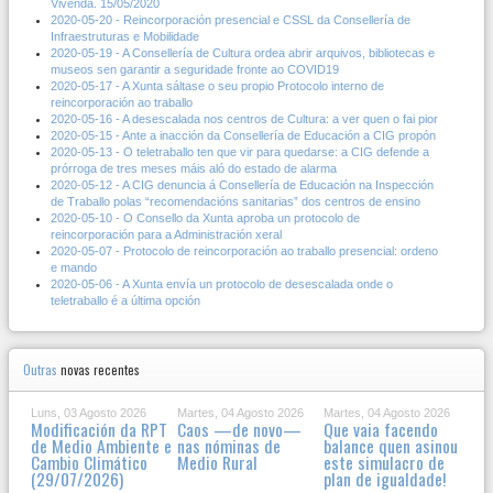
Vivenda. 15/05/2020
2020-05-20 - Reincorporación presencial e CSSL da Consellería de
Infraestruturas e Mobilidade
2020-05-19 - A Consellería de Cultura ordea abrir arquivos, bibliotecas e
museos sen garantir a seguridade fronte ao COVID19
2020-05-17 - A Xunta sáltase o seu propio Protocolo interno de
reincorporación ao traballo
2020-05-16 - A desescalada nos centros de Cultura: a ver quen o fai pior
2020-05-15 - Ante a inacción da Consellería de Educación a CIG propón
2020-05-13 - O teletraballo ten que vir para quedarse: a CIG defende a
prórroga de tres meses máis aló do estado de alarma
2020-05-12 - A CIG denuncia á Consellería de Educación na Inspección
de Traballo polas “recomendacións sanitarias” dos centros de ensino
2020-05-10 - O Consello da Xunta aproba un protocolo de
reincorporación para a Administración xeral
2020-05-07 - Protocolo de reincorporación ao traballo presencial: ordeno
e mando
2020-05-06 - A Xunta envía un protocolo de desescalada onde o
teletraballo é a última opción
Outras
novas recentes
Luns, 03 Agosto 2026
Martes, 04 Agosto 2026
Martes, 04 Agosto 2026
Modificación da RPT
Caos —de novo—
Que vaia facendo
de Medio Ambiente e
nas nóminas de
balance quen asinou
Cambio Climático
Medio Rural
este simulacro de
(29/07/2026)
plan de igualdade!