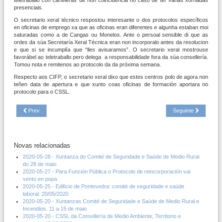
presenciais.
O secretario xeral técnico respostou interesante o dos protocolos específicos
en oficinas de emprego xa que as oficinas eran diferentes e algunha estaban moi
saturadas como a de Cangas ou Monelos. Ante o persoal sensible di que as
ordes da súa Secretaría Xeral Técnica eran non incorporalo antes da resolucion
e que si se incumplía que “lles avisaramos”. O secretario xeral mostrouse
favorábel ao teletraballo pero delega a responsabilidade fora da súa consellería.
Tomou nota e remitenos ao protocolo da da próxima semana.
Respecto aos CIFP, o secretario xeral dixo que estes centros polo de agora non
teñen data de apertura e que xunto coas oficinas de formación aportara no
protocolo para o CSSL.
Prev
Seguinte
Novas relacionadas
2020-05-28 - Xuntanza do Comité de Seguridade e Saúde de Medio Rural
do 28 de maio
2020-05-27 - Para Función Pública o Protocolo de reincorporación vai
vento en popa
2020-05-25 - Edificio de Pontevedra: comité de seguridade e saúde
laboral. 20/05/2020
2020-05-20 - Xuntanzas Comité de Seguridade e Saúde de Medio Rural e
Incendios. 11 a 15 de maio
2020-05-20 - CSSL da Consellería de Medio Ambiente, Territorio e