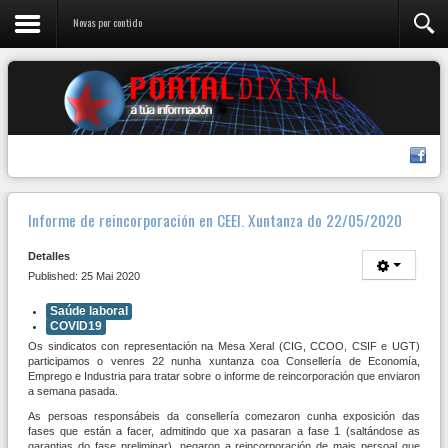
Novas por contido
Informe de reincorporación en CEEI. Xuntanza do 22/05/2020
Detalles
Published: 25 Mai 2020
Saúde laboral
COVID19
Os sindicatos con representación na Mesa Xeral (CIG, CCOO, CSIF e UGT)
participamos o venres 22 nunha xuntanza coa Consellería de Economía,
Emprego e Industria para tratar sobre o informe de reincorporación que enviaron
a semana pasada.
As persoas responsábeis da consellería comezaron cunha exposición das
fases que están a facer, admitindo que xa pasaran a fase 1 (saltándose as
garantias do fase preliminar), negaron a reincorporación de mais persoal que