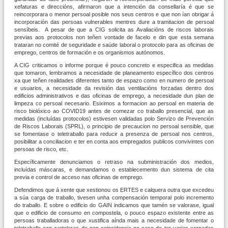
xefaturas e direccións, afirmaron que a intención da consellaría é que se
reincorporara o menor persoal posible nos seus centros e que non ían obrigar á
incorporación das persoas vulnerables mentres dure a tramitacion de persoal
sensíbeis. A pesar de que a CIG solicita as Avaliacións de riscos laborais
previas aos protocolos non teñen vontade de facelo e din que esta semana
trataran no comité de seguridade e saúde laboral o protocolo para as oficinas de
emprego, centros de formación e os organismos autónomos.
A CIG criticamos o informe porque é pouco concreto e especifica as medidas
que tomaron, lembramos a necesidade de planeamento específico dos centros
xa que teñen realidades diferentes tanto de espazo como en numero de persoal
e usuarios, a necesidade da revisión das ventilacións forzadas dentro dos
edificios administrativos e das oficinas de emprego, a necesidade dun plan de
limpeza co persoal necesario. Esiximos a formacion ao persoal en materia de
risco biolóxico ao COVID19 antes de comezar co traballo presencial, que as
medidas (incluídas protocolos) estivesen validadas polo Servizo de Prevención
de Riscos Laborais (SPRL), o principio de precaucion no persoal sensible, que
se fomentase o teletraballo para reducir a presenza de persoal nos centros,
posibilitar a conciliacion e ter en conta aos empregados publicos convivintes con
persoas de risco, etc.
Específicamente denunciamos o retraso na subministración dos medios,
incluídas máscaras, e demandamos o establecemento dun sistema de cita
previa e control de acceso nas oficinas de emprego.
Defendimos que á xente que xestionou os ERTES e calquera outra que excedeu
a súa carga de traballo, tivesen unha compensación temporal polo incremento
do traballo. E sobre o edificio do GAIN indicamos que tamén se valorase, igual
que o edificio de consumo en compostela, o pouco espazo existente entre as
persoas traballadoras o que xustifica aínda mais a necesidade de fomentar o
teletraballo con carteleras de non coincidencia no caso de ter varias xornadas