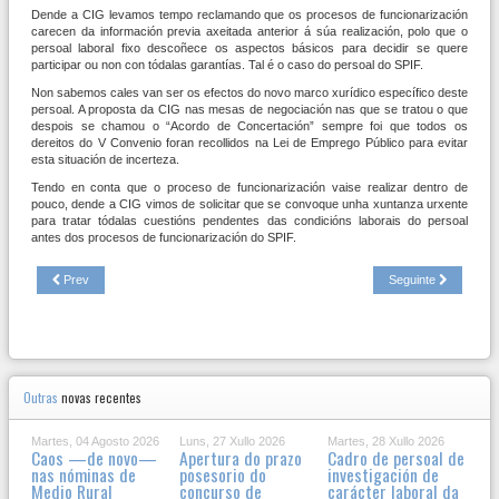
Dende a CIG levamos tempo reclamando que os procesos de funcionarización
carecen da información previa axeitada anterior á súa realización, polo que o
persoal laboral fixo descoñece os aspectos básicos para decidir se quere
participar ou non con tódalas garantías. Tal é o caso do persoal do SPIF.
Non sabemos cales van ser os efectos do novo marco xurídico específico deste
persoal. A proposta da CIG nas mesas de negociación nas que se tratou o que
despois se chamou o “Acordo de Concertación” sempre foi que todos os
dereitos do V Convenio foran recollidos na Lei de Emprego Público para evitar
esta situación de incerteza.
Tendo en conta que o proceso de funcionarización vaise realizar dentro de
pouco, dende a CIG vimos de solicitar que se convoque unha xuntanza urxente
para tratar tódalas cuestións pendentes das condicións laborais do persoal
antes dos procesos de funcionarización do SPIF.
Prev
Seguinte
Outras
novas recentes
Martes, 04 Agosto 2026
Luns, 27 Xullo 2026
Martes, 28 Xullo 2026
Caos —de novo—
Apertura do prazo
Cadro de persoal de
nas nóminas de
posesorio do
investigación de
Medio Rural
concurso de
carácter laboral da