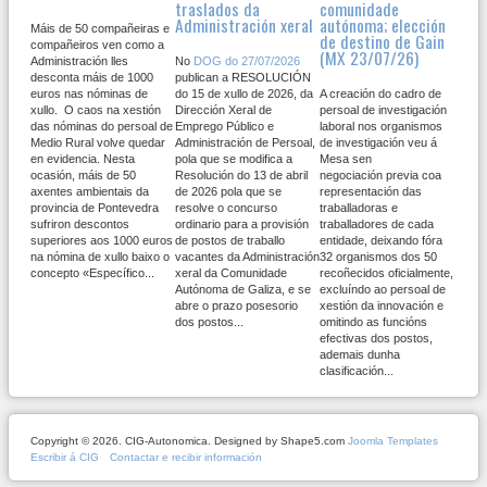
traslados da
comunidade
Administración xeral
autónoma; elección
Máis de 50 compañeiras e
de destino de Gain
compañeiros ven como a
(MX 23/07/26)
Administración lles
No
DOG do 27/07/2026
desconta máis de 1000
publican a RESOLUCIÓN
euros nas nóminas de
do 15 de xullo de 2026, da
A creación do cadro de
xullo. O caos na xestión
Dirección Xeral de
persoal de investigación
das nóminas do persoal de
Emprego Público e
laboral nos organismos
Medio Rural volve quedar
Administración de Persoal,
de investigación veu á
en evidencia. Nesta
pola que se modifica a
Mesa sen
ocasión, máis de 50
Resolución do 13 de abril
negociación previa coa
axentes ambientais da
de 2026 pola que se
representación das
provincia de Pontevedra
resolve o concurso
traballadoras e
sufriron descontos
ordinario para a provisión
traballadores de cada
superiores aos 1000 euros
de postos de traballo
entidade, deixando fóra
na nómina de xullo baixo o
vacantes da Administración
32 organismos dos 50
concepto «Específico...
xeral da Comunidade
recoñecidos oficialmente,
Autónoma de Galiza, e se
excluíndo ao persoal de
abre o prazo posesorio
xestión da innovación e
dos postos...
omitindo as funcións
efectivas dos postos,
ademais dunha
clasificación...
Copyright © 2026. CIG-Autonomica. Designed by Shape5.com
Joomla Templates
Escribir á CIG
Contactar e recibir información