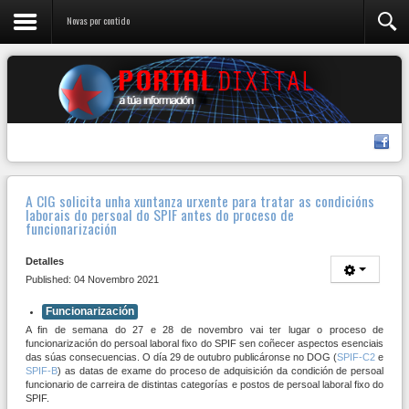
Novas por contido
A CIG solicita unha xuntanza urxente para tratar as condicións
laborais do persoal do SPIF antes do proceso de
funcionarización
Detalles
Published: 04 Novembro 2021
Funcionarización
A fin de semana do 27 e 28 de novembro vai ter lugar o proceso de
funcionarización do persoal laboral fixo do SPIF sen coñecer aspectos esenciais
das súas consecuencias. O día 29 de outubro publicáronse no DOG (
SPIF-C2
e
SPIF-B
) as datas de exame do proceso de adquisición da condición de persoal
funcionario de carreira de distintas categorías e postos de persoal laboral fixo do
SPIF.