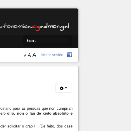
A
A
Iniciar sesión
A
rdinario para as persoas que non cumprían
Pero
ollo, non o fan de xeito absoluto e
 solicitar o grao II. (De feito, dos case