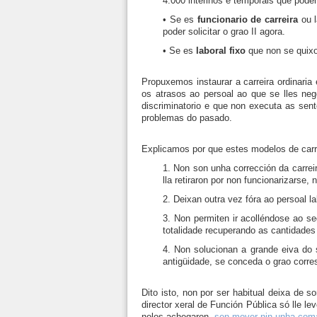
4.000 interinos e temporais que poden s
• Se es
funcionario de carreira
ou l
poder solicitar o grao II agora.
• Se es
laboral fixo
que non se quixo 
Propuxemos instaurar a carreira ordinaria
os atrasos ao persoal ao que se lles neg
discriminatorio e que non executa as sen
problemas do pasado.
Explicamos por que estes modelos de carr
1. Non son unha corrección da carrei
lla retiraron por non funcionarizarse,
2. Deixan outra vez fóra ao persoal l
3. Non permiten ir acolléndose ao se
totalidade recuperando as cantidades
4. Non solucionan a grande eiva do 
antigüidade, se conceda o grao corre
Dito isto, non por ser habitual deixa de s
director xeral de Función Pública só lle l
nolos achegaron,
sen mover nin unha com