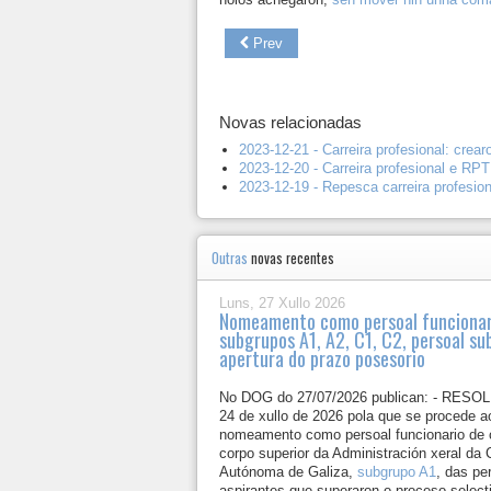
Prev
Novas relacionadas
2023-12-21 - Carreira profesional: cre
2023-12-20 - Carreira profesional e RP
2023-12-19 - Repesca carreira profesion
Outras
novas recentes
Luns, 27 Xullo 2026
Nomeamento como persoal funcionar
subgrupos A1, A2, C1, C2, persoal su
apertura do prazo posesorio
No DOG do 27/07/2026 publican: - RESO
24 de xullo de 2026 pola que se procede a
nomeamento como persoal funcionario de c
corpo superior da Administración xeral d
Autónoma de Galiza,
subgrupo A1
, das pe
aspirantes que superaron o proceso select