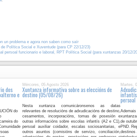
aron un problema e agora non saben como saír
T de Política Social e Xuventude (para CP 22/12/23)
al persoal funcionario e laboral, RPT Política Social (para xuntanzas 20/12/2
Mércores, 05 Agosto 2026
Martes, 
io dos
Xuntanza informativa sobre as eleccións de
Adxudica
balterno e
destino (05/08/26)
infantís
persoal
Nesta xuntanza comunicáronsenos as datas
LUCIÓN do
relevantes de resolucións de adxudicacións de destino,
Ademais d
o
cesamentos, incorporacións, tomas de posesión e
xuntanza
arreira do
outras informacións sobre escolas infantís (A2 e C1),
de outub
a Comunidade
persoal auxiliar coidador, escalas sociosanitarias, e
PND. Rep
rsoas
outros asuntos (comisións de servizo, conciliación,
destinos
ivo
adaptacións de postos, prestacións por embarazo e
intelect