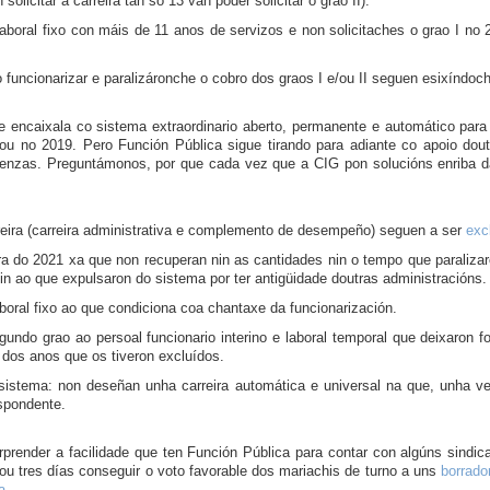
olicitar a carreira tan só 13 van poder solicitar o grao II).
aboral fixo con máis de 11 anos de servizos e non solicitaches o grao I no
funcionarizar e paralizáronche o cobro dos graos I e/ou II seguen esixíndoch
 e encaixala co sistema extraordinario aberto, permanente e automático par
ou no 2019. Pero Función Pública sigue tirando para adiante co apoio dou
tenzas. Preguntámonos, por que cada vez que a CIG pon solucións enriba da
eira (carreira administrativa e complemento de desempeño) seguen a ser
exc
ra do 2021 xa que non recuperan nin as cantidades nin o tempo que paralizar
 nin ao que expulsaron do sistema por ter antigüidade doutras administracións.
aboral fixo ao que condiciona coa chantaxe da funcionarización.
gundo grao ao persoal funcionario interino e laboral temporal que deixaron
 dos anos que os tiveron excluídos.
sistema: non deseñan unha carreira automática e universal na que, unha ve
spondente.
orprender a facilidade que ten Función Pública para contar con algúns sindicat
evou tres días conseguir o voto favorable dos mariachis de turno a uns
borrador
a
.