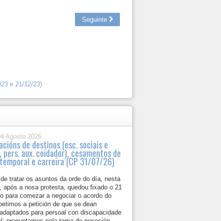
Seguinte
023 e 21/12/23)
04 Agosto 2026
cións de destinos (esc. sociais e
, pers. aux. coidador), cesamentos de
 temporal e carreira (CP 31/07/26)
e tratar os asuntos da orde do día, nesta
, após a nosa protesta, quedou fixado o 21
ro para comezar a negociar o acordo do
etimos a petición de que se dean
 adaptados para persoal con discapacidade
ual; preguntamos pola toma de posesión