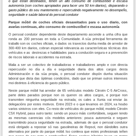
o que están destinados, teñen un alto consumo de combustíbel e escasa
autonomía (son coches apropiados para facer uns 50 km diarios), disparando o
gasto público do seu mantemento e repercutindo negativamente no desempeño,
seguridade e saúde laboral do persoal condutor
Parque móbil de coches oficiais desaxeitados para o uso diario, con
avarías continuas, alto consumo de combustíbel e escasa autonomía
O persoal condutor dependente deste departamento ascende a unha cifra que
ronda as 200 persoas en toda a Comunidade. A súa principal ferramenta de
traballo son os coches oficiais, e dados os traxectos dunha media de arredor de
300-400 km diarios, cobran especial relevancia as características técnicas dos
vehículos e as destrezas e habilidades para a condución segura e a prevención
de riscos laborais e accidentes na estrada.
Malia a ser un colectivo de traballadoras e traballadores amplo e con directa
repercusión no día a día e seguridade diaria dos altos cargos desta
Administración e da súa propia, o persoal condutor dispón dunha situación
laboral que dista das óptimas condicións, dado que se priman outros intereses
moi distintos á eficiencia do gasto público.
Neste parque móbil hai arredor de 65 vehículos modelo Citroën C-5 AirCross,
parte deles parados porque non os queren os altos cargos, e porque non
transmiten ningunha seguridade na estrada; os cales a Xunta vai enviar ás
delegacións por estes motivos. Entre 2023 e o que levamos en 2024, xa houbo
varios sinistros con eles. Co resto de vehículos do parque móbil, modelo Citroën
C5X Hybrid, pasa outro tanto: sendo un pouco máis confortábeis, seguen tendo
as mesmas carencias cós modelos anteriores: pouca autonomía e seguen
transmitindo pouca seguridade na estrada, ademais de que o persoal condutor
está obrigado a repostar só nas gasolineiras de Repsol, non dándolles outra
alternativa por parte do parque móbil. Iso conleva que estes profesionais teñen
que pagar do seu peto o combustíbel. Estes coches híbridos levan un motor