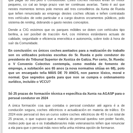
pequeno, co cal ao longo prazo van ter continuas avarías. Tanto é así que
nestes momentos temos polo menos até tres conselleiros da Xunta de Rueda
que teñen renunciado ao emprego destes coches oficiais e teñen contratado
tres vehículos de xeito particular e a cargo doutros orzamentos públicos, polo
sistema de
renting,
dobrando o gasto nestes conceptos.
Dende a CIG esiximos que os parques móbiles se doten con vehículos tipo
berlina, a ser posíbel de tracción 4x4, cos mínimos estándares actuais de
calidade, seguridade e eficiencia enerxética e autonomía, sobre todo á hora de
saír da Comunidade.
En conclusión: os únicos coches axeitados para a realización do traballo
son os utilizados polos/as escoltas do Sr. Rueda e polo condutor do
presidente do Tribunal Superior de Xustiza de Galiza.
Por certo, Sr. Rueda:
o V Convenio Colectivo contempla, como medida de fomento de
emprego, a xubilación aos 65 anos (a nova normativa sitúaa en 68), polo
que un encargado teña MÁIS DE 70 ANOS, non parece lóxico, moral e
normal. Que segredos garda para que non se cumpra o ordenamento
xurídico, incluído o VCCU?
Só 25 prazas de formación técnica e específica da Xunta na AGASP para o
persoal condutor en 2024
A única formación coa que contaba o persoal condutor até agora é a de
condución segura, coches eléctricos e actualización en materia de tráfico. En
2024 este persoal só tivo un curso sobre coches eléctricos de 40 h cun total de
25 prazas, o que supuxo que a maioría do persoal quedou sen poder facelo,
motivo polo que as e os traballadoras/es máis veteranas/os teñen que renunciar
a ela para que o persoal máis novo teña unha mínima opción de formarse.