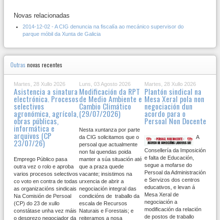
Novas relacionadas
2014-12-02 - A CIG denuncia na fiscalía ao mecánico supervisor do
parque móbil da Xunta de Galicia
Outras
novas recentes
Martes, 28 Xullo 2026
Luns, 03 Agosto 2026
Martes, 28 Xullo 2026
Asistencia a sinatura
Modificación da RPT
Plantón sindical na
electrónica. Procesos
de Medio Ambiente e
Mesa Xeral pola non
selectivos
Cambio Climático
negociación dun
agronómica, agrícola,
(29/07/2026)
acordo para o
obras públicas,
Persoal Non Docente
informática e
Nesta xuntanza por parte
arquivos (CP
da CIG solicitamos que o
A
23/07/26)
persoal que actualmente
Consellería da Imposición
non fai quendas poida
e falta de Educación,
Emprego Público pasa
manter a súa situación até
segue a mofarse do
outra vez o rolo e aproba
que a praza quede
Persoal da Administración
varios procesos selectivos
vacante; insistimos na
e Servizos dos centros
co voto en contra de todas
urxencia de abrir a
educativos, e levan á
as organizacións sindicais
negociación integral das
Mesa Xeral de
Na Comisión de Persoal
condicións de traballo da
negociación a
(CP) do 23 de xullo
escala de Recursos
modificación da relación
constátase unha vez máis
Naturais e Forestais; e
de postos de traballo
o desprezo negociador da
reiteramos a nosa