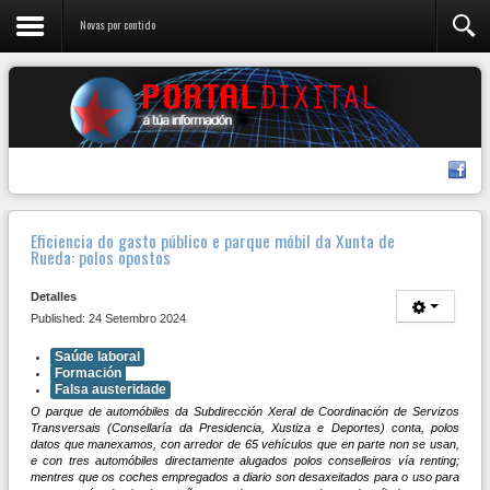
Novas por contido
Eficiencia do gasto público e parque móbil da Xunta de
Rueda: polos opostos
Detalles
Published: 24 Setembro 2024
Saúde laboral
Formación
Falsa austeridade
O parque de automóbiles da Subdirección Xeral de Coordinación de Servizos
Transversais (Consellaría da Presidencia, Xustiza e Deportes) conta, polos
datos que manexamos, con arredor de 65 vehículos que en parte non se usan,
e con tres automóbiles directamente alugados polos conselleiros vía renting;
mentres que os coches empregados a diario son desaxeitados para o uso para