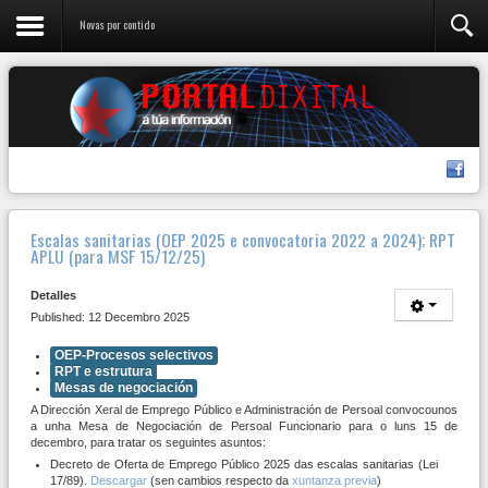
Novas por contido
Escalas sanitarias (OEP 2025 e convocatoria 2022 a 2024); RPT
APLU (para MSF 15/12/25)
Detalles
Published: 12 Decembro 2025
OEP-Procesos selectivos
RPT e estrutura
Mesas de negociación
A Dirección Xeral de Emprego Público e Administración de Persoal convocounos
a unha Mesa de Negociación de Persoal Funcionario para o luns 15 de
decembro, para tratar os seguintes asuntos:
Decreto de Oferta de Emprego Público 2025 das escalas sanitarias (Lei
17/89).
Descargar
(sen cambios respecto da
xuntanza previa
)