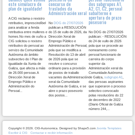
este simulacro de
concurso de
dos subgrupos A1,
plan de igualdade!
traslados da
A2, C1, C2, persoal
Administración xeral
subalterno e
apertura do prazo
A CIG reclama o rexistro
posesorio
retributivo, imprescindíbel
No
DOG do 27/07/2026
para analizar a fenda
publican a RESOLUCIÓN
retributiva entre mulleres e
do 15 de xullo de 2026, da
No DOG do 27/07/2026
homes.No mes de xuño a
Dirección Xeral de
publican: - RESOLUCIÓN
CIG solicitou o rexistro
Emprego Público e
do 24 de xullo de 2026
retributivo do persoal ao
Administración de Persoal,
pola que se procede ao
servizo da Comunidade
pola que se modifica a
nomeamento como
Autónoma do ámbito
Resolución do 13 de abril
persoal funcionario de
subxectivo do I Plan de
de 2026 pola que se
carreira do corpo
Igualdade da Xunta de
resolve o concurso
superior da
Galiza, que afecta a máis
ordinario para a provisión
Administración xeral da
de 26.000 persoas.A
de postos de traballo
Comunidade Autónoma
Dirección Xeral de
vacantes da Administración
de Galiza,
subgrupo A1
,
Emprego Público e
xeral da Comunidade
das persoas aspirantes
Administración do
Autónoma de Galiza, e se
que superaron o proceso
Persoal...
abre o prazo posesorio
selectivo convocado
dos postos...
polas resolucións do 22
de decembro de 2022
(Diario Oficial de Galiza
número 244,...
Copyright © 2026. CIG-Autonomica. Designed by Shape5.com
Joomla Templates
Escribir á CIG
Contactar e recibir información