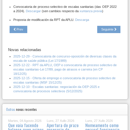
Convocatoria de proceso selectivo de escalas sanitarias (das OEP 2022
a 2024).
Descargar
(sen cambios respecto da
xuntanza previa
)
Proposta de modificación da RPT da APLU.
Descarga
Prev
Seguinte
Novas relacionadas
2025-12-29 - Convocatoria de concurso-oposición de diversas clases da
escala de saúde pública (Lei 17/1989)
2025-12-22 - RPT da APLU, OEP e convocatoria de proceso selectivo de
escalas sanitarias-Lei 17/89, pago de atrasos e carreira (en CP
18/12/25)
2025-12-15 - Oferta de emprego e convocatoria de proceso selectivo de
escalas sanitarias (MSF 15/12/25)
2025-12-10 - Escalas sanitarias: negociación da OEP-2025 e
convocatoria de procesos selectivos (5/12/2025)
Outras
novas recentes
Martes, 04 Agosto 2026
Luns, 27 Xullo 2026
Luns, 27 Xullo 2026
Que vaia facendo
Apertura do prazo
Nomeamento como
balance quen asinou
posesorio do
persoal funcionario