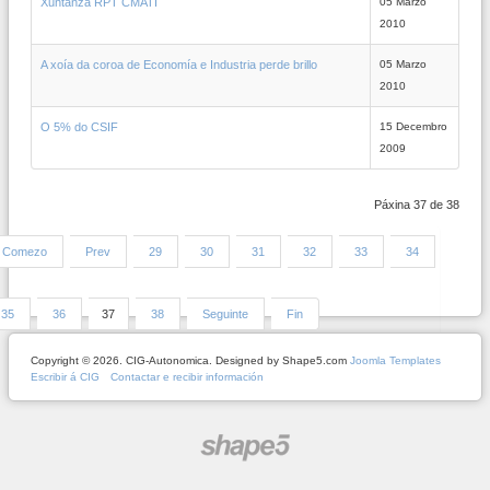
Xuntanza RPT CMATI
05 Marzo
2010
A xoía da coroa de Economía e Industria perde brillo
05 Marzo
2010
O 5% do CSIF
15 Decembro
2009
Páxina 37 de 38
Comezo
Prev
29
30
31
32
33
34
35
36
37
38
Seguinte
Fin
Copyright © 2026. CIG-Autonomica. Designed by Shape5.com
Joomla Templates
Escribir á CIG
Contactar e recibir información