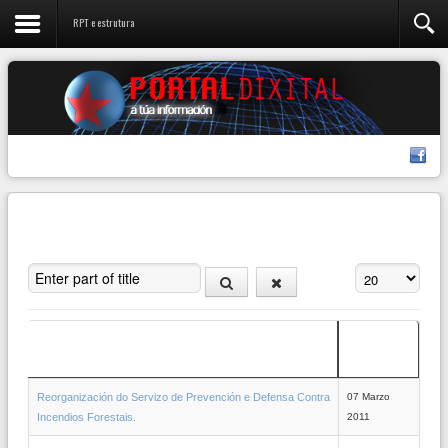
RPT e estrutura
Enter part of title
Amosar #
Data de
Título
creación
Reorganización do Servizo de Prevención e Defensa Contra
07 Marzo
Incendios Forestais.
2011