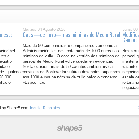
Martes, 04 Agosto 2026
Luns, 03
u este
Caos —de novo— nas nóminas de Medio Rural
Modific
Cambio 
Máis de 50 compañeiras e compañeiros ven como a
scindíbel
Administración lles desconta máis de 1000 euros nas
Nesta xu
eres e
nóminas de xullo. O caos na xestión das nóminas do
persoal 
existro
persoal de Medio Rural volve quedar en evidencia.
manter a
nidade
Nesta ocasión, máis de 50 axentes ambientais da
vacante; 
de Igualdade
provincia de Pontevedra sufriron descontos superiores
negociaci
26.000
aos 1000 euros na nómina de xullo baixo o concepto
escala de
lico e
«Específico...
reiteramo
negociac
ed by Shape5.com
Joomla Templates