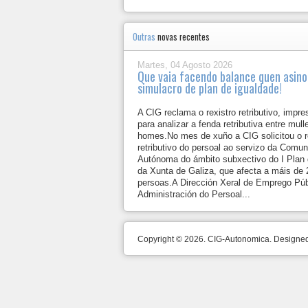
Outras
novas recentes
Martes, 04 Agosto 2026
Que vaia facendo balance quen asino
simulacro de plan de igualdade!
A CIG reclama o rexistro retributivo, impre
para analizar a fenda retributiva entre mull
homes.No mes de xuño a CIG solicitou o r
retributivo do persoal ao servizo da Comu
Autónoma do ámbito subxectivo do I Plan 
da Xunta de Galiza, que afecta a máis de 
persoas.A Dirección Xeral de Emprego Púb
Administración do Persoal...
Copyright © 2026. CIG-Autonomica. Design