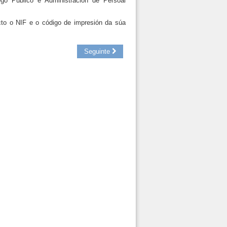
go Público e Administración de Persoal
ecto o NIF e o código de impresión da súa
Seguinte