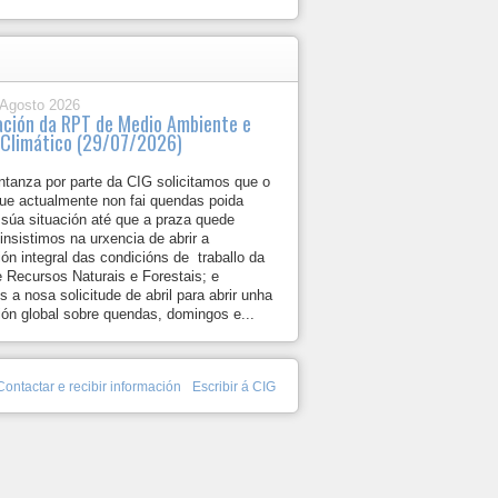
 Agosto 2026
ación da RPT de Medio Ambiente e
Climático (29/07/2026)
ntanza por parte da CIG solicitamos que o
que actualmente non fai quendas poida
 súa situación até que a praza quede
insistimos na urxencia de abrir a
ón integral das condicións de traballo da
 Recursos Naturais e Forestais; e
s a nosa solicitude de abril para abrir unha
ión global sobre quendas, domingos e...
Contactar e recibir información
Escribir á CIG