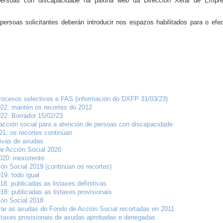
persoas con discapacidade na páxina web da Dirección Xeral de Empre
ersoas solicitantes deberán introducir nos espazos habilitados para o ef
procesos selectivos e FAS (información do DXFP 31/03/23)
022: mantén os recortes do 2012
22. Borrador 15/02/23
acción social para a atención de persoas con discapacidade
21: os recortes continúan
tivas de axudas
e Acción Social 2020
020: inexistente
ón Social 2019 (continúan os recortes)
19: todo igual
8: publicadas as listaxes definitivas
18: publicadas as listaxes provisionais
ión Social 2018
rar as axudas do Fondo de Acción Social recortadas en 2011
istaxes provisionais de axudas aprobadas e denegadas