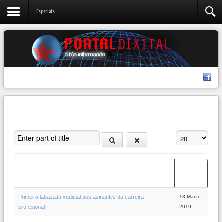
Especiais
Enter part of title
Amosar #
Data de
Título
creación
Primeira labazada xudicial aos asinantes da carreira
13 Marzo
profesional
2019