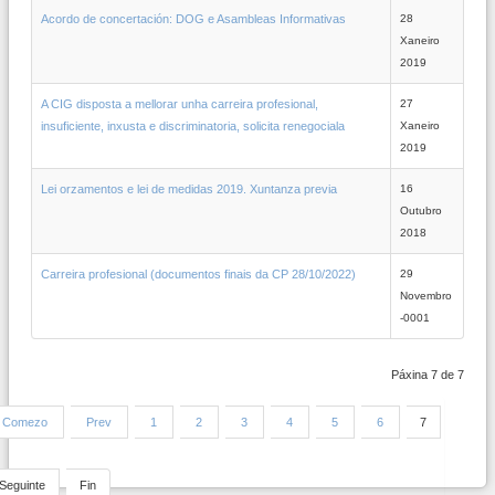
Acordo de concertación: DOG e Asambleas Informativas
28
Xaneiro
2019
A CIG disposta a mellorar unha carreira profesional,
27
insuficiente, inxusta e discriminatoria, solicita renegociala
Xaneiro
2019
Lei orzamentos e lei de medidas 2019. Xuntanza previa
16
Outubro
2018
Carreira profesional (documentos finais da CP 28/10/2022)
29
Novembro
-0001
Páxina 7 de 7
Comezo
Prev
1
2
3
4
5
6
7
Seguinte
Fin