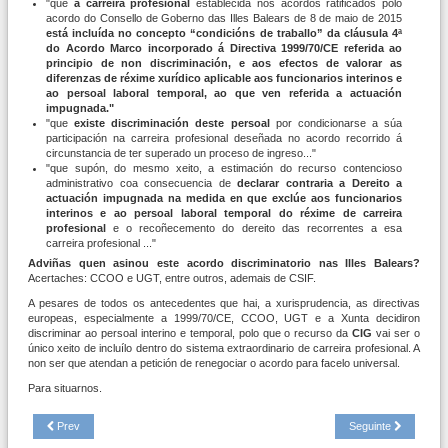
"que
a carreira profesional
establecida nos acordos ratificados polo
acordo do Consello de Goberno das Illes Balears de 8 de maio de 2015
está incluída no concepto “condicións de traballo” da cláusula 4ª
do Acordo Marco incorporado á Directiva 1999/70/CE referida ao
principio de non discriminación, e aos efectos de valorar as
diferenzas de réxime xurídico aplicable aos funcionarios interinos e
ao persoal laboral temporal, ao que ven referida a actuación
impugnada."
"que
existe discriminación deste persoal
por condicionarse a súa
participación na carreira profesional deseñada no acordo recorrido á
circunstancia de ter superado un proceso de ingreso..."
"que supón, do mesmo xeito, a estimación do recurso contencioso
administrativo coa consecuencia de
declarar contraria a Dereito a
actuación impugnada na medida en que exclúe aos funcionarios
interinos e ao persoal laboral temporal do réxime de carreira
profesional
e o recoñecemento do dereito das recorrentes a esa
carreira profesional ..."
Adviñas quen asinou este acordo discriminatorio nas Illes Balears?
Acertaches: CCOO e UGT, entre outros, ademais de CSIF.
A pesares de todos os antecedentes que hai, a xurisprudencia, as directivas
europeas, especialmente a 1999/70/CE, CCOO, UGT e a Xunta decidiron
discriminar ao persoal interino e temporal, polo que o recurso da
CIG
vai ser o
único xeito de incluílo dentro do sistema extraordinario de carreira profesional. A
non ser que atendan a petición de renegociar o acordo para facelo universal.
Para situarnos.
Prev
Seguinte