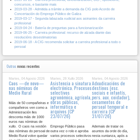
concursos, e bastante mais
2019-03-28 - Admitida a trámite a demanda da CIG polo Acordo de
Concertación do Emprego Público de Galiza
2019-03-17 - Segunda labazada xudicial aos asinantes da carreira
profesional
2019-04-24 - Batería de preguntas para a funcionarización
2019-06-25 - Carreira profesional: recurso de alzada diante das
resolucións desestimatorias
2019-06-18 - A CIG recomenda solicitar a carreira profesional a todo o
persoal
Outras
novas recentes
Martes, 04 Agosto 2026
Martes, 28 Xullo 2026
Martes, 04 Agosto 2026
Caos —de novo—
Asistencia a sinatura
Adxudicacións de
nas nóminas de
electrónica. Procesos
destinos (esc.
Medio Rural
selectivos
sociais e infantís,
agronómica, agrícola,
pers. aux. coidador),
obras públicas,
cesamentos de
Máis de 50 compañeiras e
informática e
persoal temporal e
compañeiros ven como a
arquivos (CP
carreira (CP
Administración lles
23/07/26)
31/07/26)
desconta máis de 1000
euros nas nóminas de
xullo. O caos na xestión
Emprego Público pasa
Ademais de tratar os
das nóminas do persoal de
outra vez o rolo e aproba
asuntos da orde do día,
Medio Rural volve quedar
varios procesos selectivos
nesta xuntanza, após a