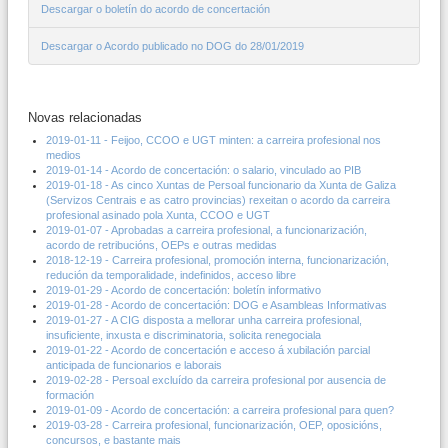
Descargar o boletín do acordo de concertación
Descargar o Acordo publicado no DOG do 28/01/2019
Novas relacionadas
2019-01-11 - Feijoo, CCOO e UGT minten: a carreira profesional nos
medios
2019-01-14 - Acordo de concertación: o salario, vinculado ao PIB
2019-01-18 - As cinco Xuntas de Persoal funcionario da Xunta de Galiza
(Servizos Centrais e as catro provincias) rexeitan o acordo da carreira
profesional asinado pola Xunta, CCOO e UGT
2019-01-07 - Aprobadas a carreira profesional, a funcionarización,
acordo de retribucións, OEPs e outras medidas
2018-12-19 - Carreira profesional, promoción interna, funcionarización,
redución da temporalidade, indefinidos, acceso libre
2019-01-29 - Acordo de concertación: boletín informativo
2019-01-28 - Acordo de concertación: DOG e Asambleas Informativas
2019-01-27 - A CIG disposta a mellorar unha carreira profesional,
insuficiente, inxusta e discriminatoria, solicita renegociala
2019-01-22 - Acordo de concertación e acceso á xubilación parcial
anticipada de funcionarios e laborais
2019-02-28 - Persoal excluído da carreira profesional por ausencia de
formación
2019-01-09 - Acordo de concertación: a carreira profesional para quen?
2019-03-28 - Carreira profesional, funcionarización, OEP, oposicións,
concursos, e bastante mais