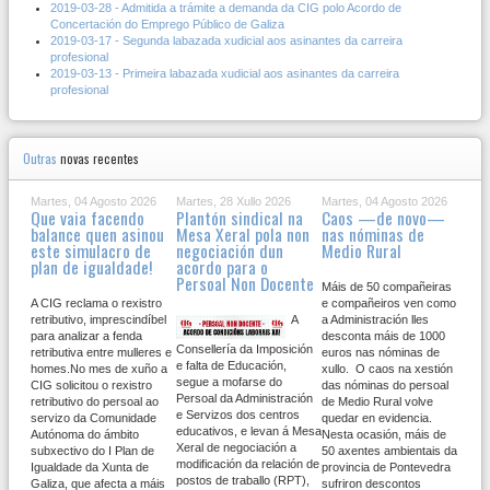
2019-03-28 - Admitida a trámite a demanda da CIG polo Acordo de
Concertación do Emprego Público de Galiza
2019-03-17 - Segunda labazada xudicial aos asinantes da carreira
profesional
2019-03-13 - Primeira labazada xudicial aos asinantes da carreira
profesional
Outras
novas recentes
Martes, 04 Agosto 2026
Martes, 28 Xullo 2026
Martes, 04 Agosto 2026
Que vaia facendo
Plantón sindical na
Caos —de novo—
balance quen asinou
Mesa Xeral pola non
nas nóminas de
este simulacro de
negociación dun
Medio Rural
plan de igualdade!
acordo para o
Persoal Non Docente
Máis de 50 compañeiras
A CIG reclama o rexistro
e compañeiros ven como
retributivo, imprescindíbel
A
a Administración lles
para analizar a fenda
desconta máis de 1000
Consellería da Imposición
retributiva entre mulleres e
euros nas nóminas de
e falta de Educación,
homes.No mes de xuño a
xullo. O caos na xestión
segue a mofarse do
CIG solicitou o rexistro
das nóminas do persoal
Persoal da Administración
retributivo do persoal ao
de Medio Rural volve
e Servizos dos centros
servizo da Comunidade
quedar en evidencia.
educativos, e levan á Mesa
Autónoma do ámbito
Nesta ocasión, máis de
Xeral de negociación a
subxectivo do I Plan de
50 axentes ambientais da
modificación da relación de
Igualdade da Xunta de
provincia de Pontevedra
postos de traballo (RPT),
Galiza, que afecta a máis
sufriron descontos