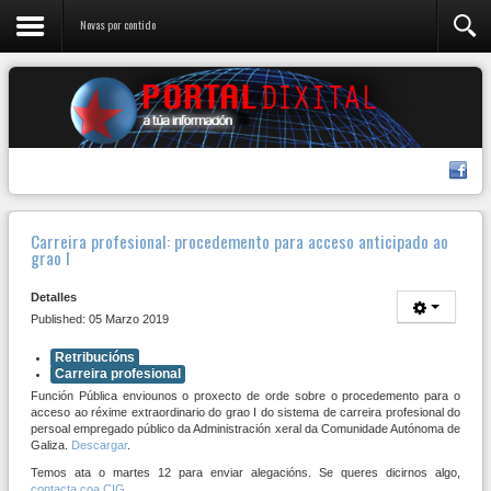
Novas por contido
Carreira profesional: procedemento para acceso anticipado ao
grao I
Detalles
Published: 05 Marzo 2019
Retribucións
Carreira profesional
Función Pública enviounos o proxecto de orde sobre o procedemento para o
acceso ao réxime extraordinario do grao I do sistema de carreira profesional do
persoal empregado público da Administración xeral da Comunidade Autónoma de
Galiza.
Descargar
.
Temos ata o martes 12 para enviar alegacións. Se queres dicirnos algo,
contacta coa CIG
.