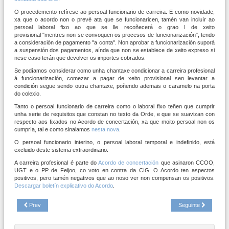
O procedemento refírese ao persoal funcionario de carreira. E como novidade,
xa que o acordo non o prevé ata que se funcionaricen, tamén van incluír ao
persoal laboral fixo ao que se lle recoñecerá o grao I de xeito
provisional "mentres non se convoquen os procesos de funcionarización", tendo
a consideración de pagamento "a conta". Non aprobar a funcionarización suporá
a suspensión dos pagamentos, aínda que non se establece de xeito expreso si
nese caso terán que devolver os importes cobrados.
Se podíamos considerar como unha chantaxe condicionar a carreira profesional
á funcionarización, comezar a pagar de xeito provisional sen levantar a
condición segue sendo outra chantaxe, poñendo ademais o caramelo na porta
do colexio.
Tanto o persoal funcionario de carreira como o laboral fixo teñen que cumprir
unha serie de requisitos que constan no texto da Orde, e que se suavizan con
respecto aos fixados no Acordo de concertación, xa que moito persoal non os
cumpría, tal e como sinalamos
nesta nova
.
O persoal funcionario interino, o persoal laboral temporal e indefinido, está
excluido deste sistema extraordinario.
A carreira profesional é parte do
Acordo de concertación
que asinaron CCOO,
UGT e o PP de Feijoo, co voto en contra da CIG. O Acordo ten aspectos
positivos, pero tamén negativos que ao noso ver non compensan os positivos.
Descargar boletín explicativo do Acordo
.
Prev
Seguinte