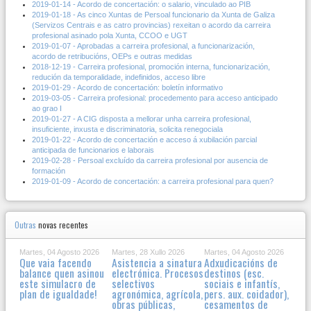
2019-01-14 - Acordo de concertación: o salario, vinculado ao PIB
2019-01-18 - As cinco Xuntas de Persoal funcionario da Xunta de Galiza
(Servizos Centrais e as catro provincias) rexeitan o acordo da carreira
profesional asinado pola Xunta, CCOO e UGT
2019-01-07 - Aprobadas a carreira profesional, a funcionarización,
acordo de retribucións, OEPs e outras medidas
2018-12-19 - Carreira profesional, promoción interna, funcionarización,
redución da temporalidade, indefinidos, acceso libre
2019-01-29 - Acordo de concertación: boletín informativo
2019-03-05 - Carreira profesional: procedemento para acceso anticipado
ao grao I
2019-01-27 - A CIG disposta a mellorar unha carreira profesional,
insuficiente, inxusta e discriminatoria, solicita renegociala
2019-01-22 - Acordo de concertación e acceso á xubilación parcial
anticipada de funcionarios e laborais
2019-02-28 - Persoal excluído da carreira profesional por ausencia de
formación
2019-01-09 - Acordo de concertación: a carreira profesional para quen?
Outras
novas recentes
Martes, 04 Agosto 2026
Martes, 28 Xullo 2026
Martes, 04 Agosto 2026
Que vaia facendo
Asistencia a sinatura
Adxudicacións de
balance quen asinou
electrónica. Procesos
destinos (esc.
este simulacro de
selectivos
sociais e infantís,
plan de igualdade!
agronómica, agrícola,
pers. aux. coidador),
obras públicas,
cesamentos de