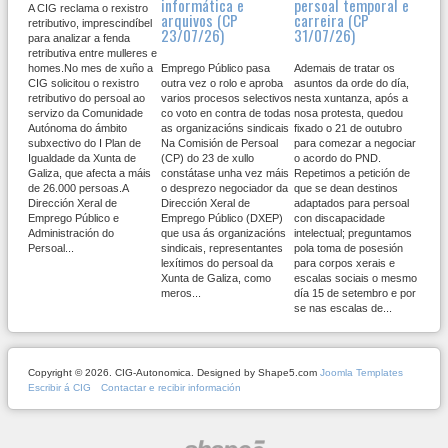
informática e
persoal temporal e
A CIG reclama o rexistro
arquivos (CP
carreira (CP
retributivo, imprescindíbel
23/07/26)
31/07/26)
para analizar a fenda
retributiva entre mulleres e
homes.No mes de xuño a
Emprego Público pasa
Ademais de tratar os
CIG solicitou o rexistro
outra vez o rolo e aproba
asuntos da orde do día,
retributivo do persoal ao
varios procesos selectivos
nesta xuntanza, após a
servizo da Comunidade
co voto en contra de todas
nosa protesta, quedou
Autónoma do ámbito
as organizacións sindicais
fixado o 21 de outubro
subxectivo do I Plan de
Na Comisión de Persoal
para comezar a negociar
Igualdade da Xunta de
(CP) do 23 de xullo
o acordo do PND.
Galiza, que afecta a máis
constátase unha vez máis
Repetimos a petición de
de 26.000 persoas.A
o desprezo negociador da
que se dean destinos
Dirección Xeral de
Dirección Xeral de
adaptados para persoal
Emprego Público e
Emprego Público (DXEP)
con discapacidade
Administración do
que usa ás organizacións
intelectual; preguntamos
Persoal...
sindicais, representantes
pola toma de posesión
lexítimos do persoal da
para corpos xerais e
Xunta de Galiza, como
escalas sociais o mesmo
meros...
día 15 de setembro e por
se nas escalas de...
Copyright © 2026. CIG-Autonomica. Designed by Shape5.com
Joomla Templates
Escribir á CIG
Contactar e recibir información