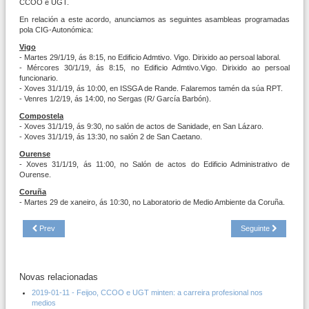
CCOO e UGT.
En relación a este acordo, anunciamos as seguintes asambleas programadas
pola CIG-Autonómica:
Vigo
- Martes 29/1/19, ás 8:15, no Edificio Admtivo. Vigo. Dirixido ao persoal laboral.
- Mércores 30/1/19, ás 8:15, no Edificio Admtivo.Vigo. Dirixido ao persoal
funcionario.
- Xoves 31/1/19, ás 10:00, en ISSGA de Rande. Falaremos tamén da súa RPT.
- Venres 1/2/19, ás 14:00, no Sergas (R/ García Barbón).
Compostela
- Xoves 31/1/19, ás 9:30, no salón de actos de Sanidade, en San Lázaro.
- Xoves 31/1/19, ás 13:30, no salón 2 de San Caetano.
Ourense
- Xoves 31/1/19, ás 11:00, no Salón de actos do Edificio Administrativo de
Ourense.
Coruña
- Martes 29 de xaneiro, ás 10:30, no Laboratorio de Medio Ambiente da Coruña.
Prev
Seguinte
Novas relacionadas
2019-01-11 - Feijoo, CCOO e UGT minten: a carreira profesional nos
medios