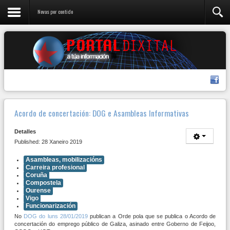
Novas por contido
Acordo de concertación: DOG e Asambleas Informativas
Detalles
Published: 28 Xaneiro 2019
Asambleas, mobilizacións
Carreira profesional
Coruña
Compostela
Ourense
Vigo
Funcionarización
No
DOG do luns 28/01/2019
publican a Orde pola que se publica o Acordo de
concertación do emprego público de Galiza, asinado entre Goberno de Feijoo,