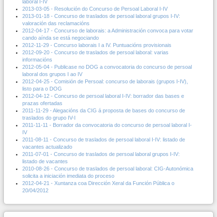
laboral I-IV
2013-03-05 - Resolución do Concurso de Persoal Laboral I-IV
2013-01-18 - Concurso de traslados de persoal laboral grupos I-IV:
valoración das reclamacións
2012-04-17 - Concurso de laborais: a Administración convoca para votar
cando aínda se está negociando
2012-11-29 - Concurso laborais I a IV. Puntuacións provisionais
2012-09-20 - Concurso de traslados de persoal laboral: varias
informacións
2012-05-04 - Publicase no DOG a convocatoria do concurso de persoal
laboral dos grupos I ao IV
2012-04-25 - Comisión de Persoal: concurso de laborais (grupos I-IV),
listo para o DOG
2012-04-12 - Concurso de persoal laboral I-IV: borrador das bases e
prazas ofertadas
2011-11-29 - Alegacións da CIG á proposta de bases do concurso de
traslados do grupo IV-I
2011-11-11 - Borrador da convocatoria do concurso de persoal laboral I-
IV
2011-08-11 - Concurso de traslados de persoal laboral I-IV: listado de
vacantes actualizado
2011-07-01 - Concurso de traslados de persoal laboral grupos I-IV:
listado de vacantes
2010-08-26 - Concurso de traslados de persoal laboral: CIG-Autonómica
solicita a iniciación imediata do proceso
2012-04-21 - Xuntanza coa Dirección Xeral da Función Pública o
20/04/2012