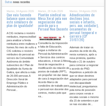
Outras
novas recentes
Martes, 04 Agosto 2026
Martes, 28 Xullo 2026
Martes, 04 Agosto 2026
Que vaia facendo
Plantón sindical na
Adxudicacións de
balance quen asinou
Mesa Xeral pola non
destinos (esc.
este simulacro de
negociación dun
sociais e infantís,
plan de igualdade!
acordo para o
pers. aux. coidador),
Persoal Non Docente
cesamentos de
persoal temporal e
A CIG reclama o rexistro
carreira (CP
retributivo, imprescindíbel
A
31/07/26)
para analizar a fenda
Consellería da Imposición
retributiva entre mulleres e
e falta de Educación,
homes.No mes de xuño a
Ademais de tratar os
segue a mofarse do
CIG solicitou o rexistro
asuntos da orde do día,
Persoal da Administración
retributivo do persoal ao
nesta xuntanza, após a
e Servizos dos centros
servizo da Comunidade
nosa protesta, quedou
educativos, e levan á Mesa
Autónoma do ámbito
fixado o 21 de outubro
Xeral de negociación a
subxectivo do I Plan de
para comezar a negociar
modificación da relación de
Igualdade da Xunta de
o acordo do PND.
postos de traballo (RPT),
Galiza, que afecta a máis
Repetimos a petición de
sin propoñer nin dar datas
de 26.000 persoas.A
que se dean destinos
de cara á negociación dun
Dirección Xeral de
adaptados para persoal
Acordo Marco de
Emprego Público e
con discapacidade
condicións de traballo para
Administración do
intelectual; preguntamos
o persoal non docente dos
Persoal...
pola toma de posesión
centros, motivo polo que
para corpos xerais e
xa...
escalas sociais o mesmo
día 15 de setembro e por
se nas escalas de...