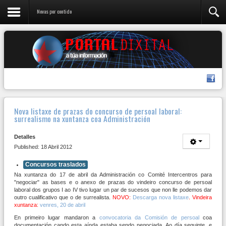
Novas por contido
Nova listaxe de prazas do concurso de persoal laboral:
surrealismo na xuntanza coa Administración
Detalles
Published: 18 Abril 2012
Concursos traslados
Na xuntanza do 17 de abril da Administración co Comité Intercentros para
"negociar" as bases e o anexo de prazas do vindeiro concurso de persoal
laboral dos grupos I ao IV tivo lugar un par de sucesos que non lle podemos dar
outro cualificativo que o de surrealista.
NOVO:
Descarga nova listaxe
. Vindeira
xuntanza:
venres, 20 de abril
En primeiro lugar mandaron a
convocatoria da Comisión de persoal
coa
documentación cando esta aínda estaba sendo negociada. Ao día seguinte, e