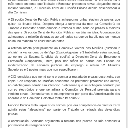
máis tendo en conta que Traballo e Benestar presentou novas alegacións nesta
mesma xuntanza, a Dirección Xeral de Función Pública decide desconvocar a
dita Comisión.
A Dirección Xeral de Función Pública achegounos unha relación de postos que
quitan da listaxe inicial. Despois chega a sorpresa da man da Consellaría de
Traballo e Benestar cando anuncia a retirada dunha serie de prazas a maiores
das que a Dirección Xeral de Función Pública non tiña nin idea. A continuación
achegamos a relación de prazas aproximadas xa que co barullo que se montou
no houbo maneira de coller ben as notas.
A retirada afecta principalmente ao Complexo xuvenil das Mariñas (eliminan 2
oficiais), a varios centros de Vigo (2 psicólogos/as e 3 traballadores/as sociais),
ao centro da Susana (1 oficial de cociña) a Dirección Xeral de Emprego e
Formación Ocupacional, Inem, pois non teñen os cartos dos Fondos de
modernización de servizos públicos de emprego e retiran 52 Titulados
Superiores e 8 postos mais que non especificaron.
A CIG considera que non é serio presentar a retirada de prazas dese xeito, sen
copia. Con respecto As Mariñas acusamos de pretender privatizar ese centro,
ao cal chegaron admitir esa intención. Solicitouse que se achegara o listado por
correo electrónico e que se adiara a Comisión de Persoal prevista para o
vindeiro xoves. Denunciamos o incumprimento por parte da Administración dos
acordos e do Convenio Colectivo tanto o IV como V.
Función Pública tentou aplacar os ánimos pois era competencia do director xeral
admitir estas “alegacións” por parte de Traballo da retirada das devanditas
prazas.
A continuación, Sanidade argumenta a retirada das prazas da súa consellaría
por motivos de reorganización.