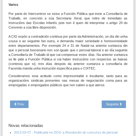
Varios
Por parte do Intercentros se esixe a Función Pública que inste a Consellaría de
Traballo, en concreto a súa Secretaria Xeral, que retire de inmediato as
Instrucións das Escolas Infantís pois non é quen de interpretar o artigo 20 do
Convenio a súa libre disposición.
A CIG expón a contradición continua por parte da Administración, un día din unha
cousa e ao seguinte fan outra, e demanda maior seriedade e homoxeneidade
entre departamentos. Por exemplo 24 e 31 de Nadal na anterior xuntanza din
que o persoal funcionario non son iguais que o persoal laboral e ao día seguinte
a Consellaría de Traballo di que vai compensar estes días. Na anterior xuntanza
se lle pide a Función Pública si vai haber instrucións con respectos as baixas
(contesta que si); tres días despois da anterior xuntanza a consellaría de
Facenda manda unha instrución específica para o CIXTEC.
Consideramos esta actitude como impresentable e insultante, tanto para as
organizacións sindicais presentes nas mesas de negociación coma para as
empregadas e empregados públicos que non saben a que aterse.
Prev
Seguinte
Novas relacionadas
2013-03-07 - Publicada no DOG a Resolución do concurso de persoal